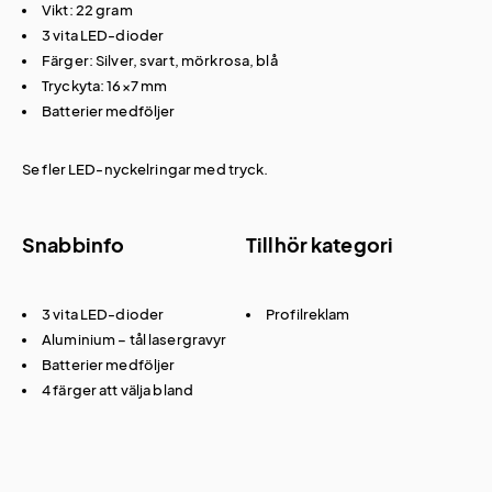
Vikt: 22 gram
3 vita LED-dioder
Färger: Silver, svart, mörkrosa, blå
Tryckyta: 16×7 mm
Batterier medföljer
Se fler
LED-nyckelringar med tryck
.
Snabbinfo
Tillhör kategori
3 vita LED-dioder
Profilreklam
Aluminium – tål lasergravyr
Batterier medföljer
4 färger att välja bland