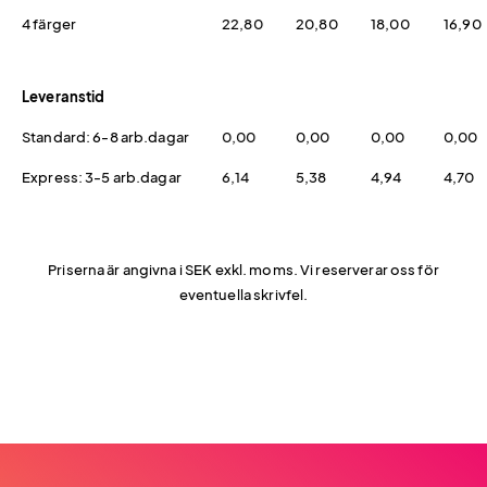
4 färger
22,80
20,80
18,00
16,90
Leveranstid
Standard: 6-8 arb.dagar
0,00
0,00
0,00
0,00
Express: 3-5 arb.dagar
6,14
5,38
4,94
4,70
Priserna är angivna i SEK exkl. moms. Vi reserverar oss för
eventuella skrivfel.