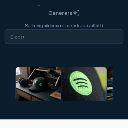
auto_awesome
Generera
Maila mig bilderna när de är klara (valfritt)