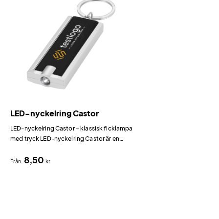
LED-nyckelring Castor
LED-nyckelring Castor – klassisk ficklampa
med tryck LED-nyckelring Castor är en
klassisk profilprodukt i ABS-plast med en vit
8,50
LED-lampa.
Från
kr