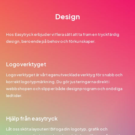
Design
Hos Easytryck erbjuder vi flera sätt att ta fram en tryckfärdig
design, beroende på behov och förkunskaper.
Logoverktyget
Logoverktyget är vårt egenutvecklade verktyg för snabb och
korrekt logotypmärkning. Du gör justeringarna direkt i
webbshopen och slipper både designprogram och onödiga
ledtider.
Hjälp från easytryck
Låt oss sköta layouten! Bifoga din logotyp, grafik och