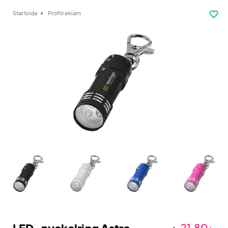
favorite_border
Startsida
Profilreklam
21,80