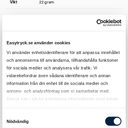
Vikt
22 gram
Tryck
Easytryck.se använder cookies
Vi använder enhetsidentifierare för att anpassa innehållet
Tryckmetod(er)
Tampotryck eller lasergravyr
och annonserna till användarna, tillhandahålla funktioner
för sociala medier och analysera vår trafik. Vi
Tryckyta
16x7 mm
vidarebefordrar även sådana identifierare och annan
information från din enhet till de sociala medier och
annons- och analysföretag som vi samarbetar med.
Dessa kan i sin tur kombinera informationen med annan
information som du har tillhandahållit eller som de har
samlat in när du har använt deras tjänster.
Samtyckesval
Nödvändig