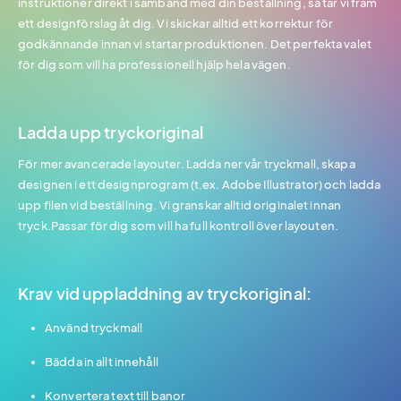
instruktioner direkt i samband med din beställning, så tar vi fram
ett designförslag åt dig. Vi skickar alltid ett korrektur för
godkännande innan vi startar produktionen. Det perfekta valet
för dig som vill ha professionell hjälp hela vägen.
Ladda upp tryckoriginal
För mer avancerade layouter. Ladda ner vår tryckmall, skapa
designen i ett designprogram (t.ex. Adobe Illustrator) och ladda
upp filen vid beställning. Vi granskar alltid originalet innan
tryck.Passar för dig som vill ha full kontroll över layouten.
Krav vid uppladdning av tryckoriginal:
Använd tryckmall
Bädda in allt innehåll
Konvertera text till banor