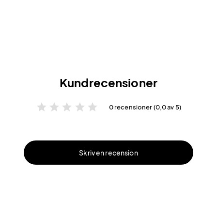
Kundrecensioner
star
star
star
star
star
0 recensioner (0,0 av 5)
Skriv en recension