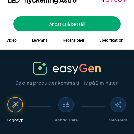
LED-nyckelring Astro
fr.
kr
Anpassa & beställ
Video
Leverans
Recensioner
Specifikation
Se dina produkter komma till liv på 2 minuter.
auto_fix_high
tune
auto_awesome
Logotyp
Konfigurera
Generera