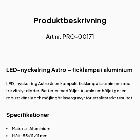
Produktbeskrivning
Art nr. PRO-00171
LED-nyckelring Astro – ficklampa i aluminium
LED-nyckelring Astro är en kompakt ficklampa i aluminium med
tre vita lysdioder. Batterier medföljer. Aluminiumhöljet ger en
robust känsla och möjliggör lasergravyr för ett slitstarkt resultat.
Specifikationer
Material: Aluminium
Mått: 55×11×11 mm