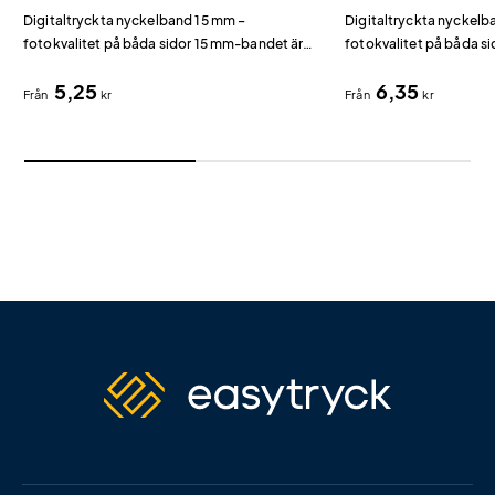
Digitaltryckta nyckelband 15 mm –
Digitaltryckta nyckel
fotokvalitet på båda sidor 15 mm-bandet är
fotokvalitet på båda s
det smalaste i vår digitaltryckta serie och ger
standardbredden som g
5,25
6,35
en elegant profil med fullfärgstryck.
synlighet och komfort 
Från
kr
Från
kr