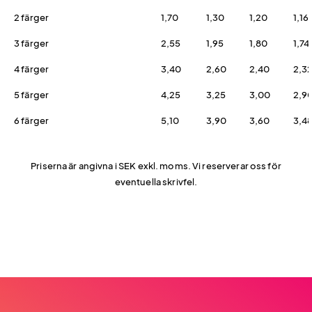
2 färger
1,70
1,30
1,20
1,16
3 färger
2,55
1,95
1,80
1,74
4 färger
3,40
2,60
2,40
2,3
5 färger
4,25
3,25
3,00
2,9
6 färger
5,10
3,90
3,60
3,4
Priserna är angivna i SEK exkl. moms. Vi reserverar oss för
eventuella skrivfel.