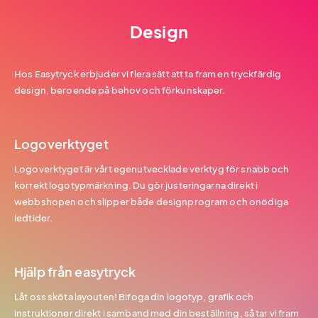
Design
Hos Easytryck erbjuder vi flera sätt att ta fram en tryckfärdig
design, beroende på behov och förkunskaper.
Logoverktyget
Logoverktyget är vårt egenutvecklade verktyg för snabb och
korrekt logotypmärkning. Du gör justeringarna direkt i
webbshopen och slipper både designprogram och onödiga
ledtider.
Hjälp från easytryck
Låt oss sköta layouten! Bifoga din logotyp, grafik och
instruktioner direkt i samband med din beställning, så tar vi fram