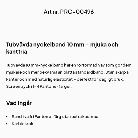
Art nr. PRO-00496
Tubvävda nyckelband 10 mm – mjuka och
kantfria
Tubvävda 10 mm-nyckelband har en rörformad väv som gör dem
mjukare och mer bekväma än platta standardband. Utan skarpa
kanter och med naturlig elasticitet – perfekt för dagligt bruk.
Screentryck i 1–4 Pantone-färger.
Vad ingår
Band i valfri Pantone-färg utan extra kostnad
Karbinkrok