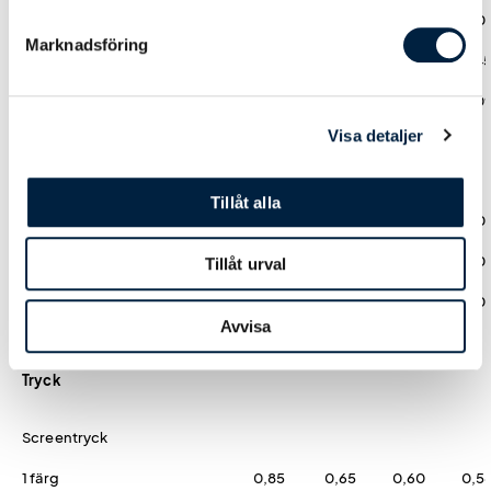
Standard: 15-18 arb.dagar
0,00
0,00
0,00
0,0
Marknadsföring
Express: 11-14 arb.dagar
3,65
3,41
2,51
2,4
Express Plus: 7-10 arb.dagar
6,08
5,68
4,19
4,0
Visa detaljer
Designmetod
Tillåt alla
Ladda upp tryckoriginal
0,00
0,00
0,00
0,0
Hjälp från easytryck
0,00
0,00
0,00
0,0
Tillåt urval
Logoverktyget
0,00
0,00
0,00
0,0
Avvisa
Tryck
Screentryck
1 färg
0,85
0,65
0,60
0,5