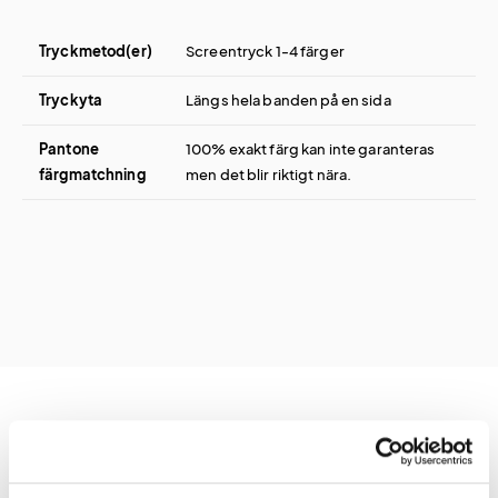
Tryckmetod(er)
Screentryck 1-4 färger
Tryckyta
Längs hela banden på en sida
Pantone
100% exakt färg kan inte garanteras
färgmatchning
men det blir riktigt nära.
Prislista