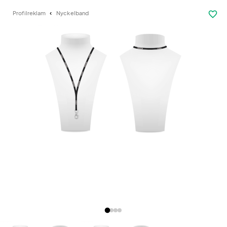
favorite_border
Profilreklam
Nyckelband