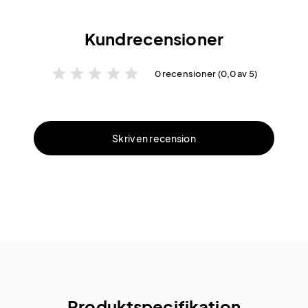
Kundrecensioner
star
star
star
star
star
0 recensioner (0,0 av 5)
Skriv en recension
Produktspecifikation