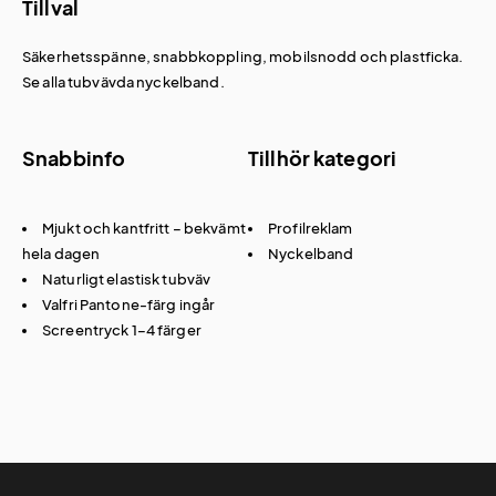
Tillval
Säkerhetsspänne, snabbkoppling, mobilsnodd och
plastficka
.
Se alla
tubvävda nyckelband
.
Snabbinfo
Tillhör kategori
Mjukt och kantfritt – bekvämt
Profilreklam
hela dagen
Nyckelband
Naturligt elastisk tubväv
Valfri Pantone-färg ingår
Screentryck 1–4 färger