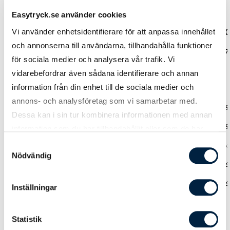
Easytryck.se använder cookies
Vi använder enhetsidentifierare för att anpassa innehållet
Antal
300
500
1000
300
och annonserna till användarna, tillhandahålla funktioner
Pris kr / st
12,20
11,40
8,38
8,17
för sociala medier och analysera vår trafik. Vi
vidarebefordrar även sådana identifierare och annan
information från din enhet till de sociala medier och
Tillbehör nyckelband
annons- och analysföretag som vi samarbetar med.
Säkerhetsfäste
1,22
1,17
1,12
1,09
Dessa kan i sin tur kombinera informationen med annan
Snabbfäste
1,22
1,17
1,12
1,09
information som du har tillhandahållit eller som de har
samlat in när du har använt deras tjänster.
Mobilstrap
0,81
0,65
0,63
0,6
Samtyckesval
Nödvändig
Plastficka 60x90 mm
2,73
2,32
2,24
2,16
Plastficka 90x60 mm
2,73
2,32
2,24
2,16
Inställningar
Statistik
Leveranstid