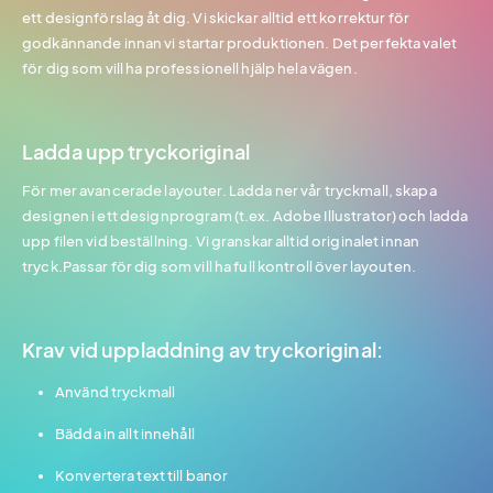
ett designförslag åt dig. Vi skickar alltid ett korrektur för
godkännande innan vi startar produktionen. Det perfekta valet
för dig som vill ha professionell hjälp hela vägen.
Ladda upp tryckoriginal
För mer avancerade layouter. Ladda ner vår tryckmall, skapa
designen i ett designprogram (t.ex. Adobe Illustrator) och ladda
upp filen vid beställning. Vi granskar alltid originalet innan
tryck.Passar för dig som vill ha full kontroll över layouten.
Krav vid uppladdning av tryckoriginal:
Använd tryckmall
Bädda in allt innehåll
Konvertera text till banor