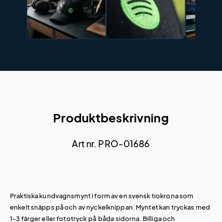
Produktbeskrivning
Art nr. PRO-01686
Praktiska kundvagnsmynt i form av en svensk tiokrona som
enkelt snäpps på och av nyckelknippan. Myntet kan tryckas med
1-3 färger eller fototryck på båda sidorna. Billiga och