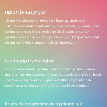
Hjälp från easytryck
Låt oss sköta layouten! Bifoga din logotyp, grafik och
instruktioner direkt i samband med din beställning, så tar vi fram
ett designförslag åt dig. Vi skickar alltid ett korrektur för
godkännande innan vi startar produktionen. Det perfekta valet
för dig som vill ha professionell hjälp hela vägen.
Ladda upp tryckoriginal
För mer avancerade layouter. Ladda ner vår tryckmall, skapa
designen i ett designprogram (t.ex. Adobe Illustrator) och ladda
upp filen vid beställning. Vi granskar alltid originalet innan
tryck.Passar för dig som vill ha full kontroll över layouten.
Krav vid uppladdning av tryckoriginal: