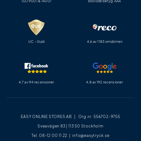
ISO 9001 & 14001
Bisnode betyg: AAA
UC - Guld
4,6 av 1183 omdömen
4,7 av 94 recensioner
4,8 av 192 recensioner
EASY ONLINE STORES AB | Org.nr. 556702-9755
Sveavägen 83 | 113 50 Stockholm
Tel. 08-12 00 11 22 |
info@easytryck.se