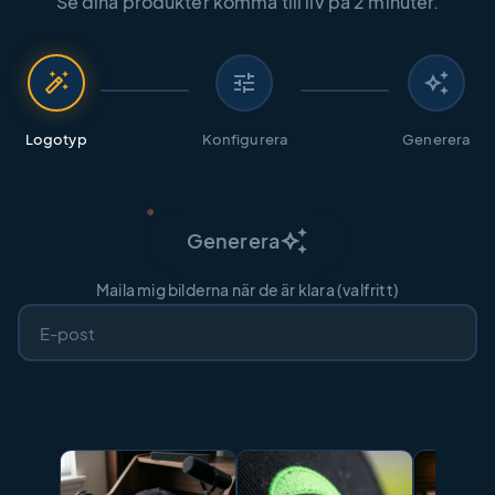
Se dina produkter komma till liv på 2 minuter.
auto_fix_high
tune
auto_awesome
Logotyp
Konfigurera
Generera
auto_awesome
Generera
Maila mig bilderna när de är klara (valfritt)