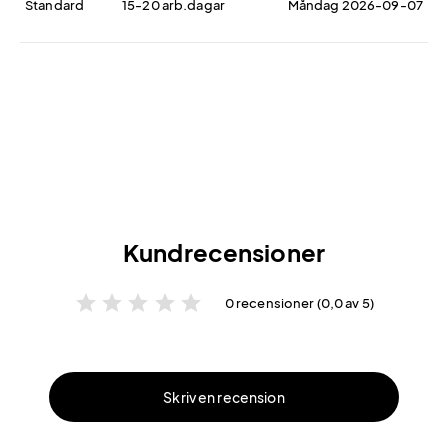
Standard
15-20 arb.dagar
Måndag 2026-09-07
Kundrecensioner
star
star
star
star
star
0 recensioner (0,0 av 5)
Skriv en recension