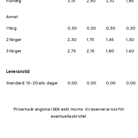
Fullfärg
3,15
2,50
2,10
1,85
Annat
1 färg
0,30
0,30
0,30
0,30
2 färger
2,30
1,75
1,45
1,30
3 färger
2,75
2,15
1,80
1,60
Leveranstid
Standard: 15-20 arb.dagar
0,00
0,00
0,00
0,00
Priserna är angivna i SEK exkl. moms. Vi reserverar oss för
eventuella skrivfel.