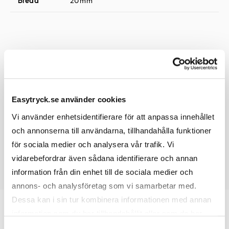
Bredd
20 mm
Tryck
Easytryck.se använder cookies
Tryckyta
Anpassas efter motiv
Vi använder enhetsidentifierare för att anpassa innehållet
och annonserna till användarna, tillhandahålla funktioner
för sociala medier och analysera vår trafik. Vi
vidarebefordrar även sådana identifierare och annan
information från din enhet till de sociala medier och
annons- och analysföretag som vi samarbetar med.
Dessa kan i sin tur kombinera informationen med annan
information som du har tillhandahållit eller som de har
samlat in när du har använt deras tjänster.