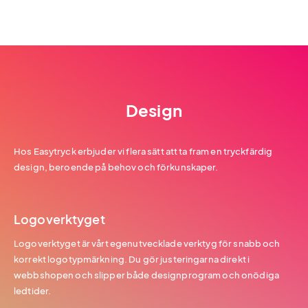
Design
Hos Easytryck erbjuder vi flera sätt att ta fram en tryckfärdig
design, beroende på behov och förkunskaper.
Logoverktyget
Logoverktyget är vårt egenutvecklade verktyg för snabb och
korrekt logotypmärkning. Du gör justeringarna direkt i
webbshopen och slipper både designprogram och onödiga
ledtider.