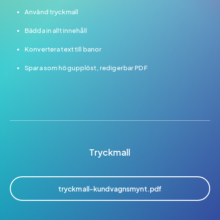
Använd tryckmall
Bädda in allt innehåll
Konvertera text till banor
Spara som högupplöst, redigerbar PDF
Tryckmall
tryckmall-kundvagnsmynt.pdf