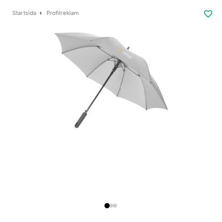
favorite_border
Startsida
Profilreklam