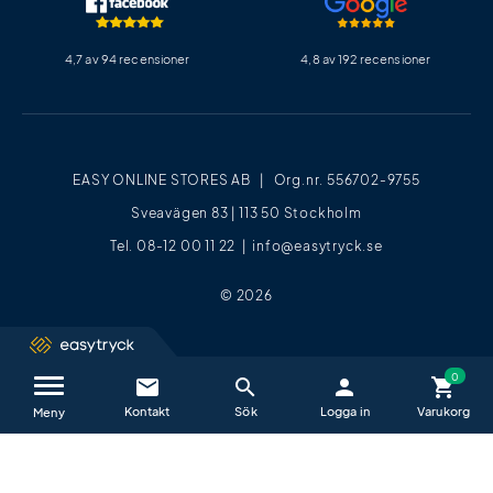
4,7 av 94 recensioner
4,8 av 192 recensioner
EASY ONLINE STORES AB | Org.nr. 556702-9755
Sveavägen 83 | 113 50 Stockholm
Tel. 08-12 00 11 22 |
info@easytryck.se
© 2026
email
search
person
shopping_cart
Kontakta oss / FAQ
close
Meny
Vi hjälper dig glatt alla vardagar mellan
09−17
.