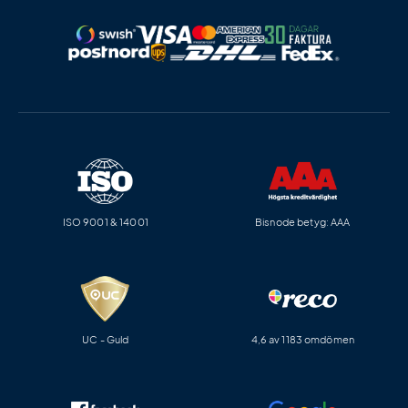
ISO 9001 & 14001
Bisnode betyg: AAA
UC - Guld
4,6 av 1183 omdömen