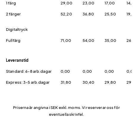
1 färg
29,00
23,00
17,00
14,
2 färger
52,20
36,80
25,50
19,
Digitaltryck
Fullfärg
71,00
54,00
35,00
26
Leveranstid
Standard: 6-8 arb.dagar
0,00
0,00
0,00
0,
Express: 3-5 arb.dagar
31,80
30,40
29,80
29
Priserna är angivna i SEK exkl. moms. Vi reserverar oss för
eventuella skrivfel.