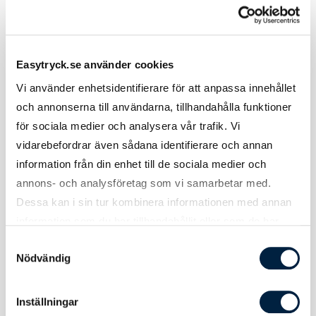
Material
Pongee polyester, glasfiber, metall
Längd
810 mm
Easytryck.se använder cookies
Diameter
101 cm
Vi använder enhetsidentifierare för att anpassa innehållet
Vikt
476 gram
och annonserna till användarna, tillhandahålla funktioner
för sociala medier och analysera vår trafik. Vi
vidarebefordrar även sådana identifierare och annan
information från din enhet till de sociala medier och
annons- och analysföretag som vi samarbetar med.
Tryck
Dessa kan i sin tur kombinera informationen med annan
information som du har tillhandahållit eller som de har
samlat in när du har använt deras tjänster.
Samtyckesval
Tryckmetod(er)
Screentryck, Digitaltryck (CMYK)
Nödvändig
Tryckyta
270x190 mm
Inställningar
Att tänka på
Vid tryck på svart produkt blir