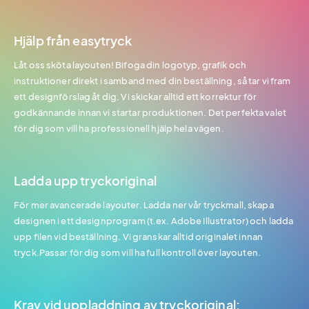
Hjälp från easytryck
Låt oss sköta layouten! Bifoga din logotyp, grafik och
instruktioner direkt i samband med din beställning, så tar vi fram
ett designförslag åt dig. Vi skickar alltid ett korrektur för
godkännande innan vi startar produktionen. Det perfekta valet
för dig som vill ha professionell hjälp hela vägen.
Ladda upp tryckoriginal
För mer avancerade layouter. Ladda ner vår tryckmall, skapa
designen i ett designprogram (t.ex. Adobe Illustrator) och ladda
upp filen vid beställning. Vi granskar alltid originalet innan
tryck.Passar för dig som vill ha full kontroll över layouten.
Krav vid uppladdning av tryckoriginal: