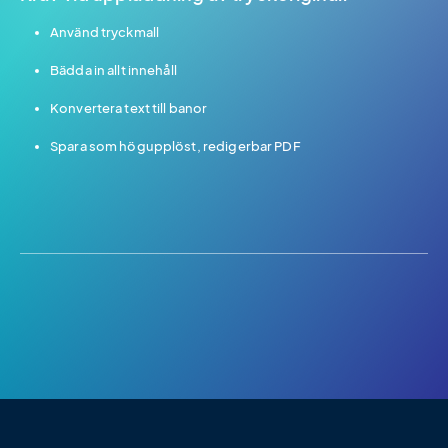
Använd tryckmall
Bädda in allt innehåll
Konvertera text till banor
Spara som högupplöst, redigerbar PDF