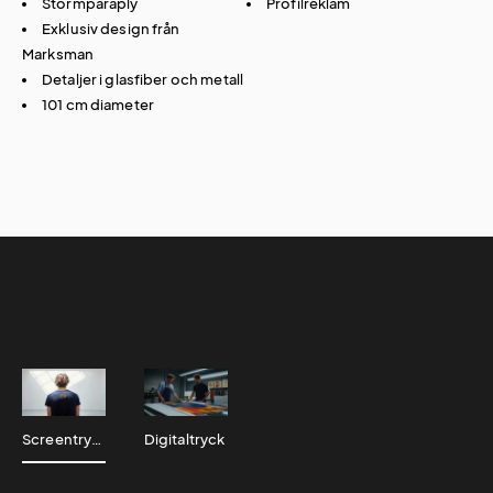
Stormparaply
Profilreklam
Exklusiv design från
Marksman
Detaljer i glasfiber och metall
101 cm diameter
Screentryck
Digitaltryck