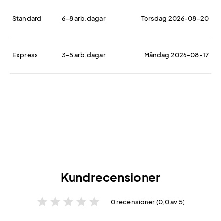
Standard
6-8 arb.dagar
Torsdag 2026-08-20
Express
3-5 arb.dagar
Måndag 2026-08-17
Kundrecensioner
star
star
star
star
star
0 recensioner (0,0 av 5)