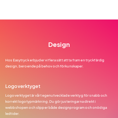
Design
Hos Easytryck erbjuder vi flera sätt att ta fram en tryckfärdig
design, beroende på behov och förkunskaper.
Logoverktyget
Logoverktyget är vårt egenutvecklade verktyg för snabb och
korrekt logotypmärkning. Du gör justeringarna direkt i
webbshopen och slipper både designprogram och onödiga
ledtider.