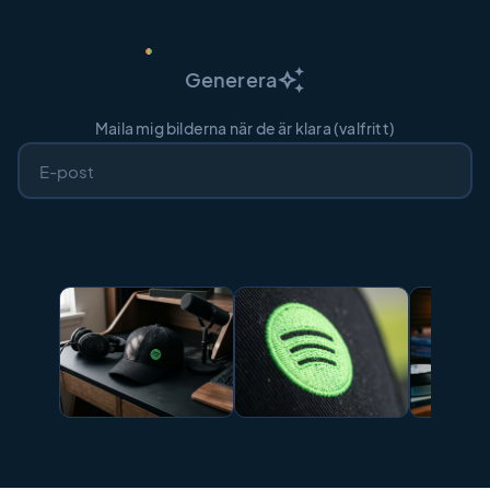
auto_awesome
Generera
Maila mig bilderna när de är klara (valfritt)