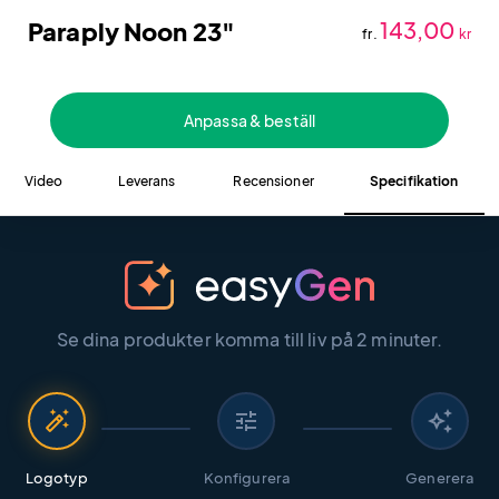
Paraply Noon 23"
143,00
fr.
kr
Anpassa & beställ
Video
Leverans
Recensioner
Specifikation
Se dina produkter komma till liv på 2 minuter.
auto_fix_high
tune
auto_awesome
Logotyp
Konfigurera
Generera