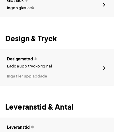
Glaslack
Ingen glaslack
Design & Tryck
Designmetod
Ladda upp tryckoriginal
Inga filer uppladdade
Leveranstid & Antal
Leveranstid