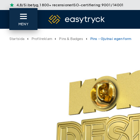
star
4,8/5 i betyg, 1 800+ recensioner
ISO-certifiering: 9001 / 14001
MENY
Startsida
Profilreklam
Pins & Badges
Pins - Gjutna i egen form