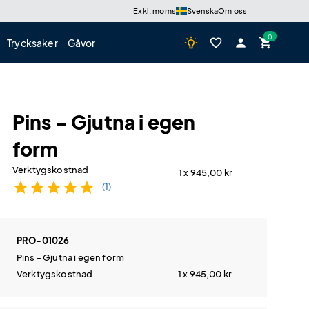
Exkl. moms
Svenska
Om oss
wb_incandescent
favorite_border
person
shopping_cart
Trycksaker
Gåvor
Pins - Gjutna i egen
form
Verktygskostnad
1 x 945,00
kr
star
star
star
star
star
(1)
PRO-01026
Pins - Gjutna i egen form
Verktygskostnad
1 x 945,00
kr