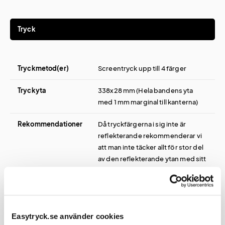
Tryck
Tryckmetod(er)
Screentryck upp till 4 färger
Tryckyta
338x28 mm (Hela bandens yta
med 1 mm marginal till kanterna)
Rekommendationer
Då tryckfärgerna i sig inte är
reflekterande rekommenderar vi
att man inte täcker allt för stor del
av den reflekterande ytan med sitt
tryck.
Easytryck.se använder cookies