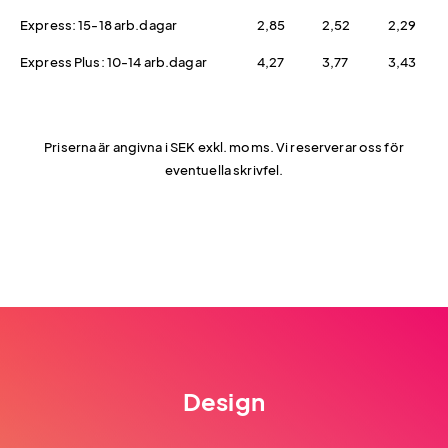
Express: 15-18 arb.dagar
2,85
2,52
2,29
Express Plus: 10-14 arb.dagar
4,27
3,77
3,43
Priserna är angivna i SEK exkl. moms. Vi reserverar oss för
eventuella skrivfel.
Design