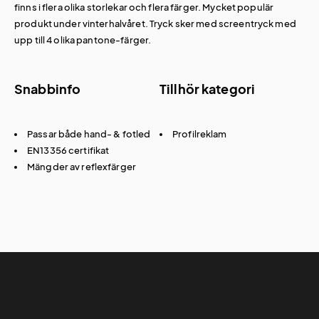
finns i flera olika storlekar och flera färger. Mycket populär
produkt under vinterhalvåret. Tryck sker med screentryck med
upp till 4 olika pantone-färger.
Snabbinfo
Tillhör kategori
Passar både hand- & fotled
Profilreklam
EN13356 certifikat
Mängder av reflexfärger