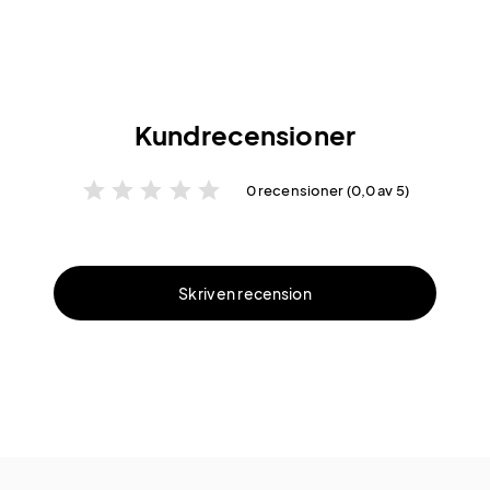
Kundrecensioner
star
star
star
star
star
0 recensioner (0,0 av 5)
Skriv en recension