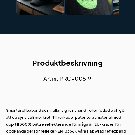
Produktbeskrivning
Art nr. PRO-00519
Smarta reflexband som rullar sig runt hand- eller fotled och gör
att du syns väl i mörkret. Tillverkade i patenterat material med
upp till 500% bättre reflekterande förmåga än EU-kraven för
godkända personreflexer (EN13356). Våra slapwrap reflexband