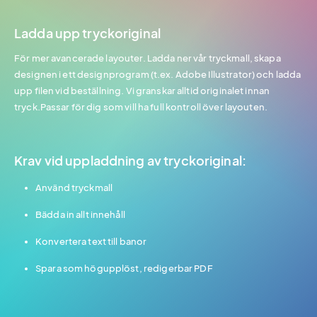
Ladda upp tryckoriginal
För mer avancerade layouter. Ladda ner vår tryckmall, skapa
designen i ett designprogram (t.ex. Adobe Illustrator) och ladda
upp filen vid beställning. Vi granskar alltid originalet innan
tryck.Passar för dig som vill ha full kontroll över layouten.
Krav vid uppladdning av tryckoriginal:
Använd tryckmall
Bädda in allt innehåll
Konvertera text till banor
Spara som högupplöst, redigerbar PDF