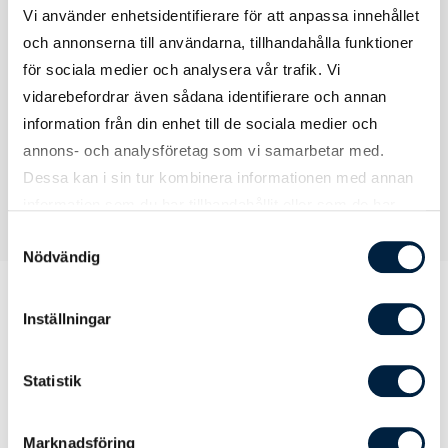
Certifikat / Garantier
Vi använder enhetsidentifierare för att anpassa innehållet
och annonserna till användarna, tillhandahålla funktioner
för sociala medier och analysera vår trafik. Vi
Certifikat
EN13356
vidarebefordrar även sådana identifierare och annan
information från din enhet till de sociala medier och
annons- och analysföretag som vi samarbetar med.
Dessa kan i sin tur kombinera informationen med annan
information som du har tillhandahållit eller som de har
samlat in när du har använt deras tjänster.
Samtyckesval
Nödvändig
Inställningar
Prislista
Statistik
Antal
300
500
1000
Marknadsföring