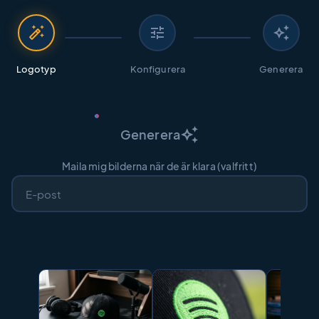
auto_fix_high
tune
auto_awesome
Logotyp
Konfigurera
Generera
auto_awesome
Generera
Maila mig bilderna när de är klara (valfritt)