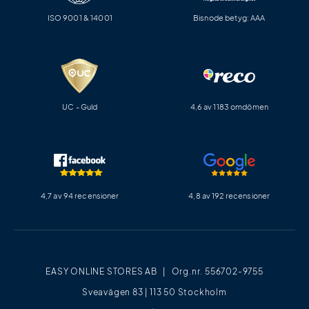
ISO 9001 & 14001
Bisnode betyg: AAA
UC - Guld
4,6 av 1183 omdömen
4,7 av 94 recensioner
4,8 av 192 recensioner
EASY ONLINE STORES AB | Org.nr. 556702-9755
Sveavägen 83 | 113 50 Stockholm