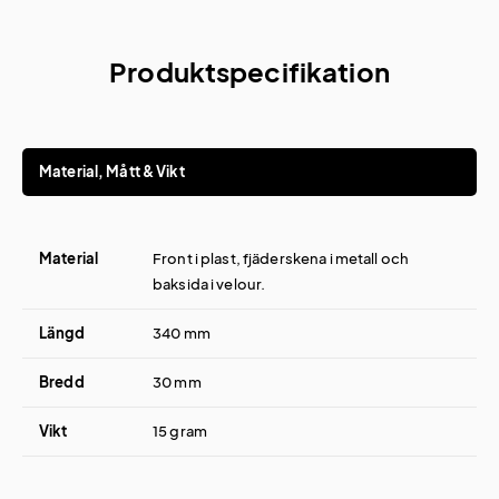
Produktspecifikation
Material, Mått & Vikt
Material
Front i plast, fjäderskena i metall och
baksida i velour.
Längd
340 mm
Bredd
30 mm
Vikt
15 gram