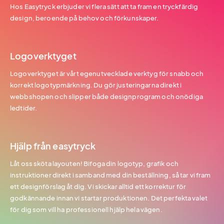
Hos Easytryck erbjuder vi flera sätt att ta fram en tryckfärdig
design, beroende på behov och förkunskaper.
Logoverktyget
Logoverktyget är vårt egenutvecklade verktyg för snabb och
korrekt logotypmärkning. Du gör justeringarna direkt i
webbshopen och slipper både designprogram och onödiga
ledtider.
Hjälp från easytryck
Låt oss sköta layouten! Bifoga din logotyp, grafik och
instruktioner direkt i samband med din beställning, så tar vi fram
ett designförslag åt dig. Vi skickar alltid ett korrektur för
godkännande innan vi startar produktionen. Det perfekta valet
för dig som vill ha professionell hjälp hela vägen.