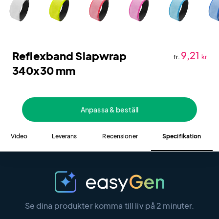
Reflexband Slapwrap
9,21
fr.
kr
340x30 mm
Anpassa & beställ
Video
Leverans
Recensioner
Specifikation
Se dina produkter komma till liv på 2 minuter.