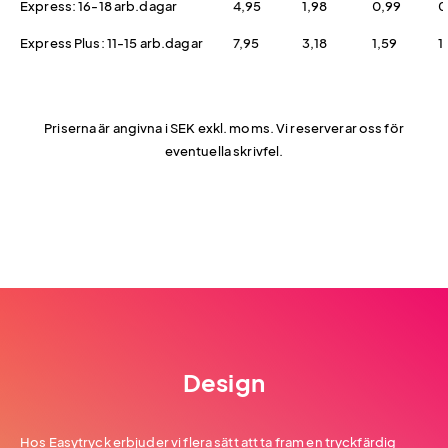
Express: 16-18 arb.dagar
4,95
1,98
0,99
0
Express Plus: 11-15 arb.dagar
7,95
3,18
1,59
1,
Priserna är angivna i SEK exkl. moms. Vi reserverar oss för
eventuella skrivfel.
Design
Hos Easytryck erbjuder vi flera sätt att ta fram en tryckfärdig