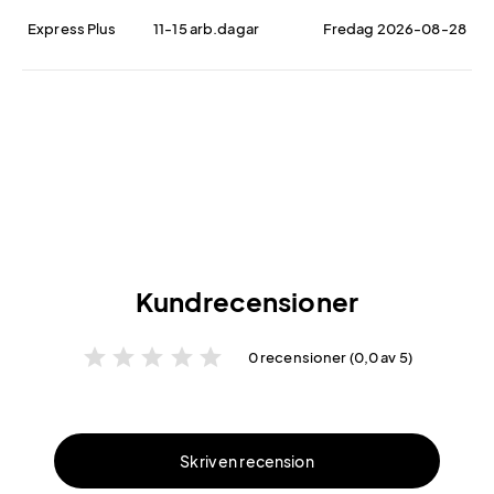
Express Plus
11-15 arb.dagar
Fredag 2026-08-28
Kundrecensioner
star
star
star
star
star
0 recensioner (0,0 av 5)
Skriv en recension