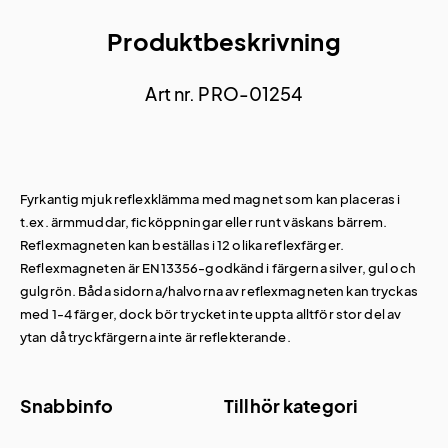
Produktbeskrivning
Art nr. PRO-01254
Fyrkantig mjuk reflexklämma med magnet som kan placeras i
t.ex. ärmmuddar, ficköppningar eller runt väskans bärrem.
Reflexmagneten kan beställas i 12 olika reflexfärger.
Reflexmagneten är EN13356-godkänd i färgerna silver, gul och
gulgrön. Båda sidorna/halvorna av reflexmagneten kan tryckas
med 1-4 färger, dock bör trycket inte uppta alltför stor del av
ytan då tryckfärgerna inte är reflekterande.
Snabbinfo
Tillhör kategori