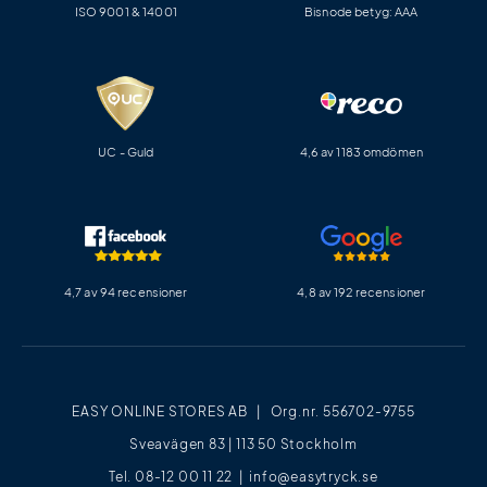
ISO 9001 & 14001
Bisnode betyg: AAA
UC - Guld
4,6 av 1183 omdömen
4,7 av 94 recensioner
4,8 av 192 recensioner
EASY ONLINE STORES AB | Org.nr. 556702-9755
Sveavägen 83 | 113 50 Stockholm
Tel. 08-12 00 11 22 |
info@easytryck.se