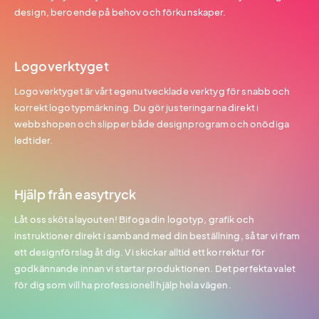
design, beroende på behov och förkunskaper.
Logoverktyget
Logoverktyget är vårt egenutvecklade verktyg för snabb och
korrekt logotypmärkning. Du gör justeringarna direkt i
webbshopen och slipper både designprogram och onödiga
ledtider.
Hjälp från easytryck
Låt oss sköta layouten! Bifoga din logotyp, grafik och
instruktioner direkt i samband med din beställning, så tar vi fram
ett designförslag åt dig. Vi skickar alltid ett korrektur för
godkännande innan vi startar produktionen. Det perfekta valet
för dig som vill ha professionell hjälp hela vägen.