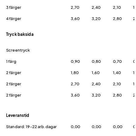
3 färger
2,70
2,40
2,10
1
4 färger
3,60
3,20
2,80
2
Tryck baksida
Screentryck
1 färg
0,90
0,80
0,70
0
2 färger
1,80
1,60
1,40
1
2 färger
2,70
2,40
2,10
1
2 färger
3,60
3,20
2,80
2
Leveranstid
Standard: 19-22 arb.dagar
0,00
0,00
0,00
0