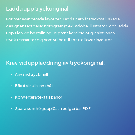
Ladda upp tryckoriginal
För mer avancerade layouter. Ladda ner vår tryckmall, skapa
designen i ett designprogram (t.ex. Adobe Illustrator) och ladda
upp filen vid beställning. Vi granskar alltid originalet innan
tryck.Passar för dig som vill ha full kontroll över layouten.
Krav vid uppladdning av tryckoriginal:
Använd tryckmall
Bädda in allt innehåll
Konvertera text till banor
Spara som högupplöst, redigerbar PDF