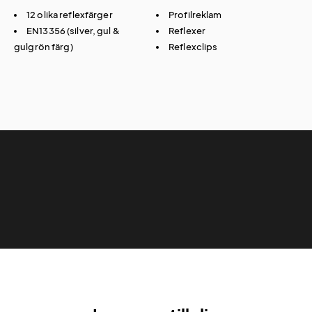
12 olika reflexfärger
Profilreklam
EN13356 (silver, gul &
Reflexer
gulgrön färg)
Reflexclips