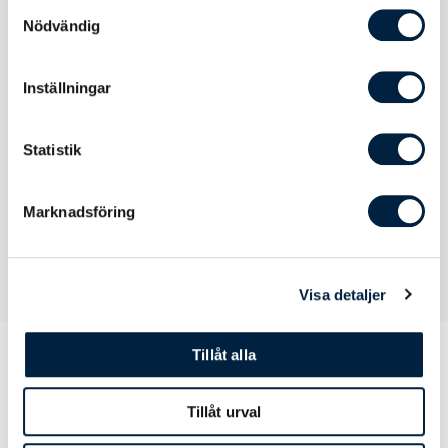
samlat in när du har använt deras tjänster.
Samtyckesval
Nödvändig
Certifikat / Garantier
Inställningar
Certifikat
EN13356 (gäller silver + gul + gulgrön färg)
Statistik
Marknadsföring
Visa detaljer
Tillåt alla
Prislista
Tillåt urval