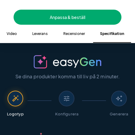
Anpassa & beställ
Video
Leverans
Recensioner
Specifikation
Se dina produkter komma till liv på 2 minuter.
auto_fix_high
tune
auto_awesome
Logotyp
Konfigurera
Generera