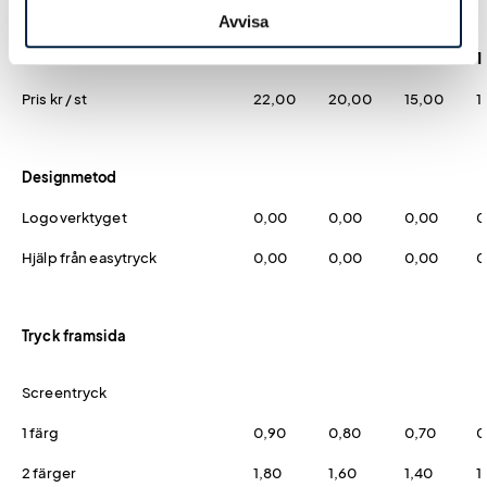
Avvisa
Antal
100
250
500
1
Pris kr / st
22,00
20,00
15,00
1
Designmetod
Logoverktyget
0,00
0,00
0,00
0
Hjälp från easytryck
0,00
0,00
0,00
0
Tryck framsida
Screentryck
1 färg
0,90
0,80
0,70
0
2 färger
1,80
1,60
1,40
1