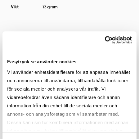
Vikt
13 gram
Tryck
Easytryck.se använder cookies
Tryckmetod(er)
Screentryck
Vi använder enhetsidentifierare för att anpassa innehållet
och annonserna till användarna, tillhandahålla funktioner
Tryckyta
50x50 mm
för sociala medier och analysera vår trafik. Vi
Rekommendationer
Då tryckfärgerna inte är
vidarebefordrar även sådana identifierare och annan
reflekterande rekommenderar vi
information från din enhet till de sociala medier och
att man inte täcker allt för stor del
annons- och analysföretag som vi samarbetar med.
av den reflekterande ytan med sitt
Dessa kan i sin tur kombinera informationen med annan
tryck.
information som du har tillhandahållit eller som de har