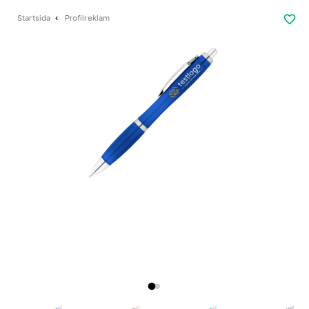
favorite_border
Startsida
Profilreklam