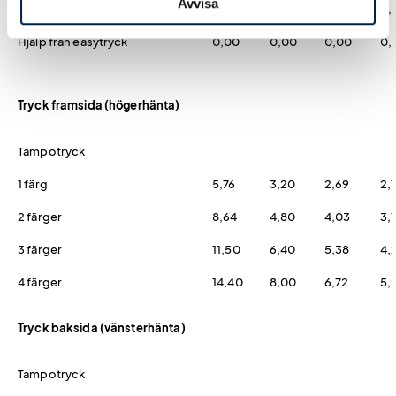
Avvisa
Logoverktyget
0,00
0,00
0,00
0,
Hjälp från easytryck
0,00
0,00
0,00
0,
Tryck framsida (högerhänta)
Tampotryck
1 färg
5,76
3,20
2,69
2,1
2 färger
8,64
4,80
4,03
3,
3 färger
11,50
6,40
5,38
4,
4 färger
14,40
8,00
6,72
5,
Tryck baksida (vänsterhänta)
Tampotryck