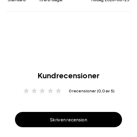
Kundrecensioner
star
star
star
star
star
0 recensioner (0,0 av 5)
Skriv en recension