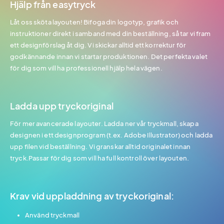
Hjälp från easytryck
Låt oss sköta layouten! Bifoga din logotyp, grafik och
instruktioner direkt i samband med din beställning, så tar vi fram
ett designförslag åt dig. Vi skickar alltid ett korrektur för
godkännande innan vi startar produktionen. Det perfekta valet
för dig som vill ha professionell hjälp hela vägen.
Ladda upp tryckoriginal
För mer avancerade layouter. Ladda ner vår tryckmall, skapa
designen i ett designprogram (t.ex. Adobe Illustrator) och ladda
upp filen vid beställning. Vi granskar alltid originalet innan
tryck.Passar för dig som vill ha full kontroll över layouten.
Krav vid uppladdning av tryckoriginal:
Använd tryckmall