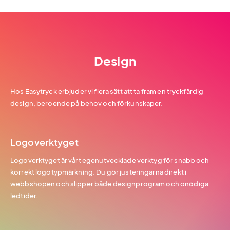
Design
Hos Easytryck erbjuder vi flera sätt att ta fram en tryckfärdig
design, beroende på behov och förkunskaper.
Logoverktyget
Logoverktyget är vårt egenutvecklade verktyg för snabb och
korrekt logotypmärkning. Du gör justeringarna direkt i
webbshopen och slipper både designprogram och onödiga
ledtider.