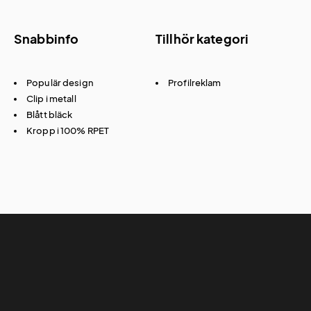
Snabbinfo
Tillhör kategori
Populär design
Profilreklam
Clip i metall
Blått bläck
Kropp i 100% RPET