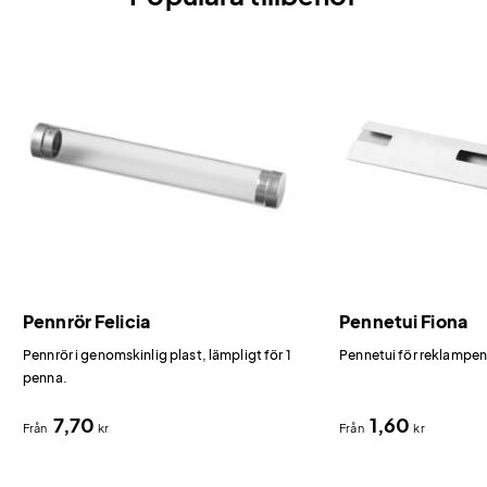
Pennrör Felicia
Pennetui Fiona
Pennrör i genomskinlig plast, lämpligt för 1
Pennetui för reklampen
penna.
7,70
1,60
Från
kr
Från
kr