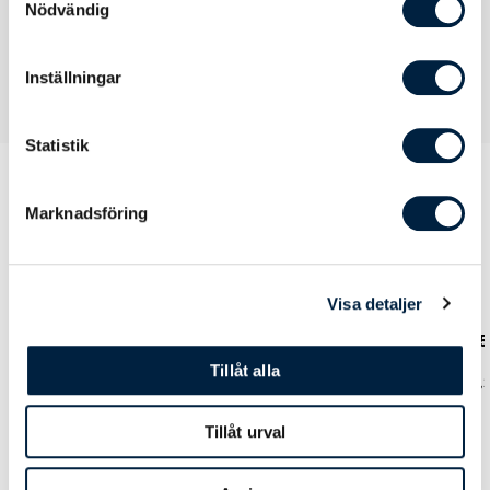
Nödvändig
Inställningar
Statistik
Marknadsföring
Prislista
Visa detaljer
Antal
100
500
1000
25
Tillåt alla
Pris kr / st
9,54
5,30
4,40
4,
Tillåt urval
Designmetod