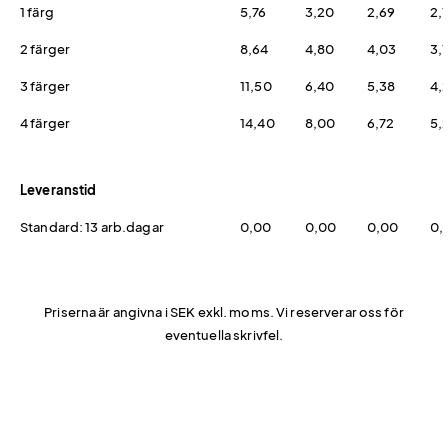
1 färg
5,76
3,20
2,69
2,1
2 färger
8,64
4,80
4,03
3,
3 färger
11,50
6,40
5,38
4,
4 färger
14,40
8,00
6,72
5,
Leveranstid
Standard: 13 arb.dagar
0,00
0,00
0,00
0,
Priserna är angivna i SEK exkl. moms. Vi reserverar oss för
eventuella skrivfel.