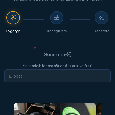
auto_fix_high
tune
auto_awesome
Logotyp
Konfigurera
Generera
auto_awesome
Generera
Maila mig bilderna när de är klara (valfritt)