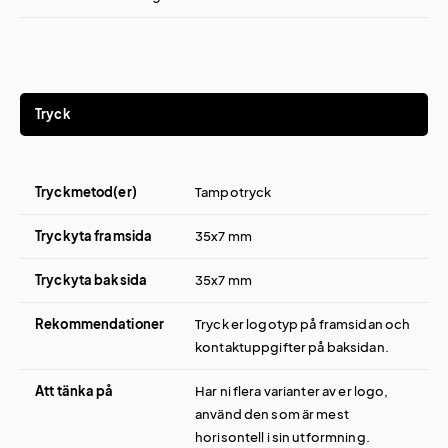
Tryck
Tryckmetod(er)
Tampotryck
Tryckyta framsida
35x7 mm
Tryckyta baksida
35x7 mm
Rekommendationer
Tryck er logotyp på framsidan och
kontaktuppgifter på baksidan.
Att tänka på
Har ni flera varianter av er logo,
använd den som är mest
horisontell i sin utformning.