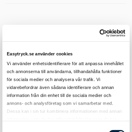
Användning, Skötselråd & Hållbarhet
Easytryck.se använder cookies
Lagring /
Förvaras bäst i sval och mörk miljö.
Förvaring
Vi använder enhetsidentifierare för att anpassa innehållet
och annonserna till användarna, tillhandahålla funktioner
för sociala medier och analysera vår trafik. Vi
vidarebefordrar även sådana identifierare och annan
information från din enhet till de sociala medier och
Tekniskt
annons- och analysföretag som vi samarbetar med.
Dessa kan i sin tur kombinera informationen med annan
information som du har tillhandahållit eller som de har
Bläckfärg
Svart
samlat in när du har använt deras tjänster.
Samtyckesval