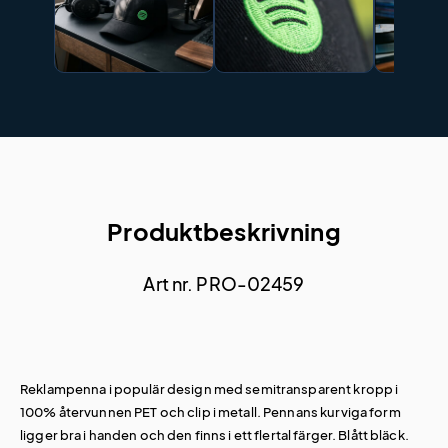
Produktbeskrivning
Art nr. PRO-02459
Reklampenna i populär design med semitransparent kropp i
100% återvunnen PET och clip i metall. Pennans kurviga form
ligger bra i handen och den finns i ett flertal färger. Blått bläck.