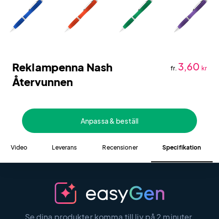
Reklampenna Nash
3,60
fr.
kr
Återvunnen
Anpassa & beställ
Video
Leverans
Recensioner
Specifikation
Se dina produkter komma till liv på 2 minuter.