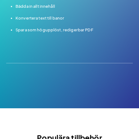
Bädda in allt innehåll
Konvertera text till banor
Spara som högupplöst, redigerbar PDF
Populära tillbehör