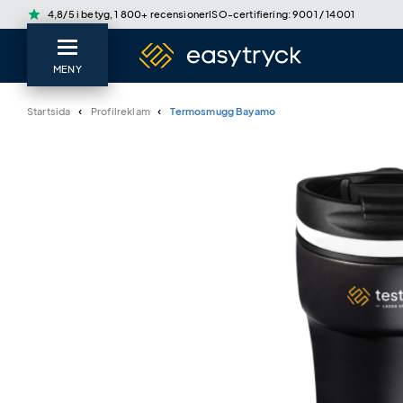
star
4,8/5 i betyg, 1 800+ recensioner
ISO-certifiering: 9001 / 14001
MENY
Startsida
Profilreklam
Termosmugg Bayamo