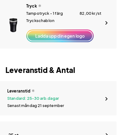
Tryck
Tampotryck - 1 färg
82,00
kr
/st
Tryckschablon
Ladda upp din egen logo
Leveranstid & Antal
Leveranstid
Standard: 25-30 arb.dagar
Senast måndag 21 september