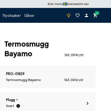
Exkl. moms
Svenska
Om oss
wb_incandescent
favorite_border
person
shopping_cart
Trycksaker
Gåvor
Termosmugg
Bayamo
162,00
kr
/st
PRO-01829
Termosmugg Bayamo
162,00
kr
/st
Mugg
Svart