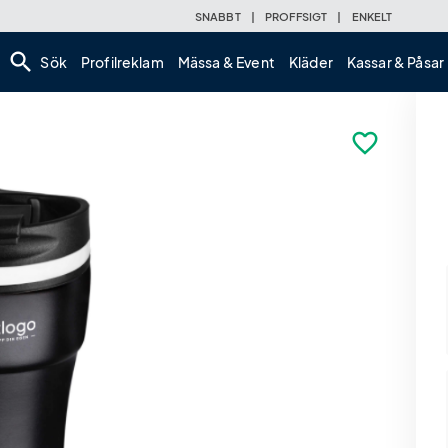
SNABBT
|
PROFFSIGT
|
ENKELT
search
Sök
Profilreklam
Mässa & Event
Kläder
Kassar & Påsar
favorite_border