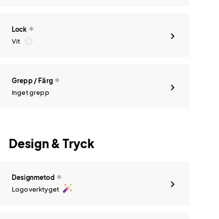
Lock
Vit
Grepp / Färg
Inget grepp
Design & Tryck
Designmetod
auto_fix_high
Logoverktyget