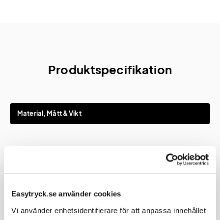
Produktspecifikation
Material, Mått & Vikt
Material
Konstläderpapper, FSC-certifierat syrafritt
papper
Längd
212 mm
Easytryck.se använder cookies
Bredd
134 mm
Vi använder enhetsidentifierare för att anpassa innehållet