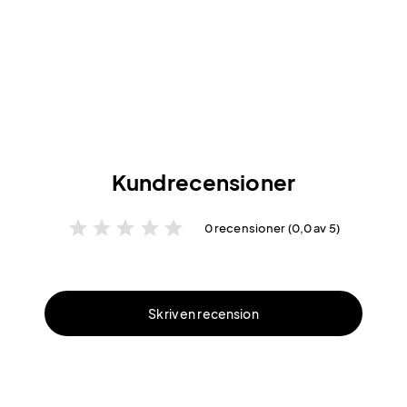
Kundrecensioner
star
star
star
star
star
0 recensioner (0,0 av 5)
Skriv en recension