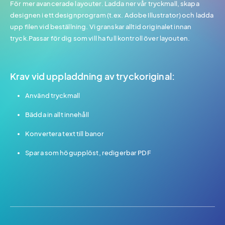
För mer avancerade layouter. Ladda ner vår tryckmall, skapa
designen i ett designprogram (t.ex. Adobe Illustrator) och ladda
upp filen vid beställning. Vi granskar alltid originalet innan
tryck.Passar för dig som vill ha full kontroll över layouten.
Krav vid uppladdning av tryckoriginal:
Använd tryckmall
Bädda in allt innehåll
Konvertera text till banor
Spara som högupplöst, redigerbar PDF