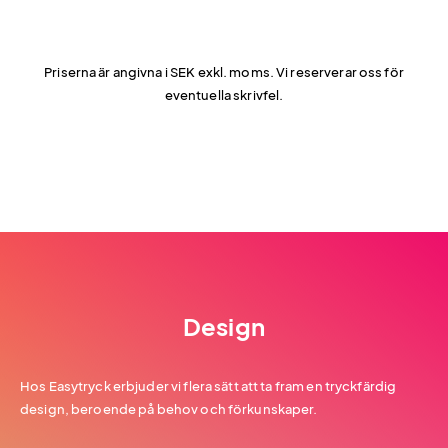
Priserna är angivna i SEK exkl. moms. Vi reserverar oss för
eventuella skrivfel.
Design
Hos Easytryck erbjuder vi flera sätt att ta fram en tryckfärdig
design, beroende på behov och förkunskaper.