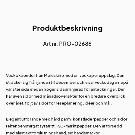
Produktbeskrivning
Art nr. PRO-02686
Veckokalender från Moleskine med en vecka per uppslag. Den
sträcker sig från januari till december och visar veckodagarna på
vänster sida medan höger sida är linjerad för anteckningar. Den
har även sidor med månadsöversikter för en bredare överblick
över året, följt av sidor för reseplanering, idéer och mål.
Elegant utförande med hård pärm i konstläderpapper och sidor
i elfenbensfärgat syrafritt FSC-märkt papper. Den är försedd
med elastiskt förslutningsband, sidbandsmarkör,