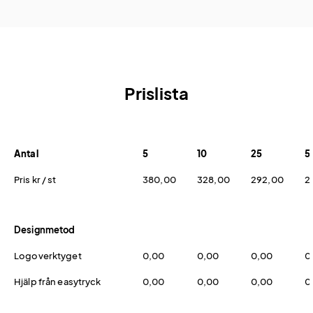
Prislista
Antal
5
10
25
5
Pris kr / st
380,00
328,00
292,00
2
Designmetod
Logoverktyget
0,00
0,00
0,00
0
Hjälp från easytryck
0,00
0,00
0,00
0