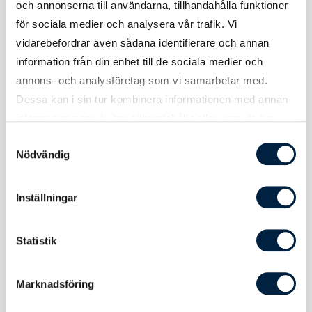
och annonserna till användarna, tillhandahålla funktioner
Höjd
10 mm
för sociala medier och analysera vår trafik. Vi
Vikt
340 gram
vidarebefordrar även sådana identifierare och annan
information från din enhet till de sociala medier och
annons- och analysföretag som vi samarbetar med.
Dessa kan i sin tur kombinera informationen med annan
information som du har tillhandahållit eller som de har
Tryck
samlat in när du har använt deras tjänster.
Samtyckesval
Nödvändig
Tryckmetod(er)
Screentryck
Inställningar
Tryckyta
70x160 mm
Statistik
Att tänka på
Vid tryck på svart produkt blir
tryckfärgerna något mörkare.
Marknadsföring