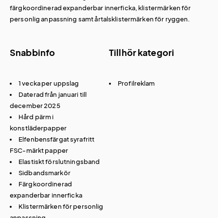
färgkoordinerad expanderbar innerficka, klistermärken för
personlig anpassning samt årtalsklistermärken för ryggen.
Snabbinfo
Tillhör kategori
1 vecka per uppslag
Profilreklam
Daterad från januari till
december 2025
Hård pärm i
konstläderpapper
Elfenbensfärgat syrafritt
FSC-märkt papper
Elastiskt förslutningsband
Sidbandsmarkör
Färgkoordinerad
expanderbar innerficka
Klistermärken för personlig
anpassning