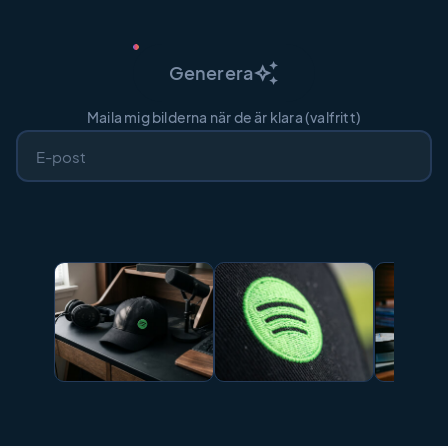
auto_awesome
Generera
Maila mig bilderna när de är klara (valfritt)