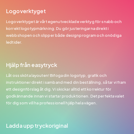
Logoverktyget
Logoverktyget är vårt egenutvecklade verktyg för snabb och
korrekt logotypmärkning. Du gör justeringarna direkt i
webbshopen och slipper både designprogram och onödiga
ledtider.
Hjälp från easytryck
Låt oss sköta layouten! Bifoga din logotyp, grafik och
instruktioner direkt i samband med din beställning, så tar vi fram
ett designförslag åt dig. Vi skickar alltid ett korrektur för
godkännande innan vi startar produktionen. Det perfekta valet
för dig som vill ha professionell hjälp hela vägen.
Ladda upp tryckoriginal