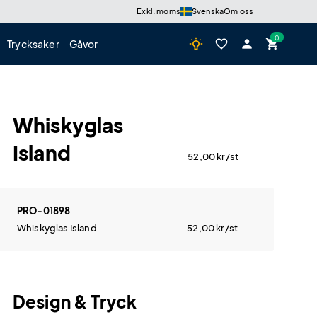
Exkl. moms
Svenska
Om oss
wb_incandescent
favorite_border
person
shopping_cart
Trycksaker
Gåvor
Whiskyglas
Island
52,00
kr
/st
PRO-01898
Whiskyglas Island
52,00
kr
/st
Design & Tryck