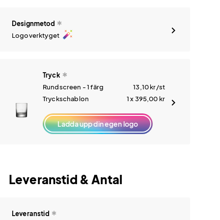
Designmetod
auto_fix_high
Logoverktyget
Tryck
Rundscreen - 1 färg
13,10
kr
/st
Tryckschablon
1 x 395,00
kr
Ladda upp din egen logo
Leveranstid & Antal
Leveranstid