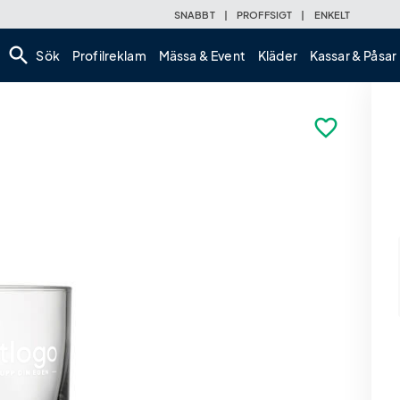
SNABBT
|
PROFFSIGT
|
ENKELT
search
Sök
Profilreklam
Mässa & Event
Kläder
Kassar & Påsar
favorite_border