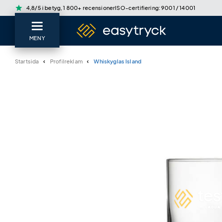
star
4,8/5 i betyg, 1 800+ recensioner
ISO-certifiering: 9001 / 14001
MENY
Startsida
Profilreklam
Whiskyglas Island