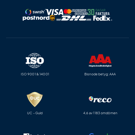
ISO 9001 & 14001
Bisnode betyg: AAA
UC - Guld
4,6 av 1183 omdömen