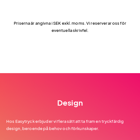
Priserna är angivna i SEK exkl. moms. Vi reserverar oss för
eventuella skrivfel.
Design
Hos Easytryck erbjuder vi flera sätt att ta fram en tryckfärdig
design, beroende på behov och förkunskaper.