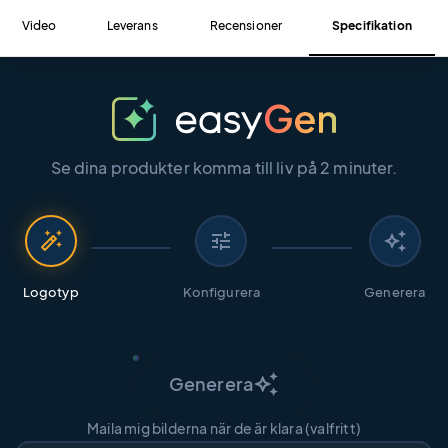
Video
Leverans
Recensioner
Specifikation
Se dina produkter komma till liv på 2 minuter.
auto_fix_high
tune
auto_awesome
Logotyp
Konfigurera
Generera
auto_awesome
Generera
Maila mig bilderna när de är klara (valfritt)