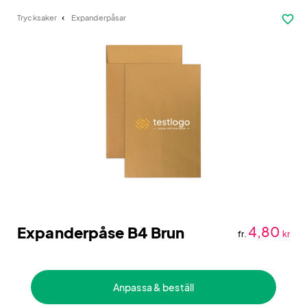
favorite_border
Trycksaker
Expanderpåsar
Expanderpåse B4 Brun
4,80
fr.
kr
Anpassa & beställ