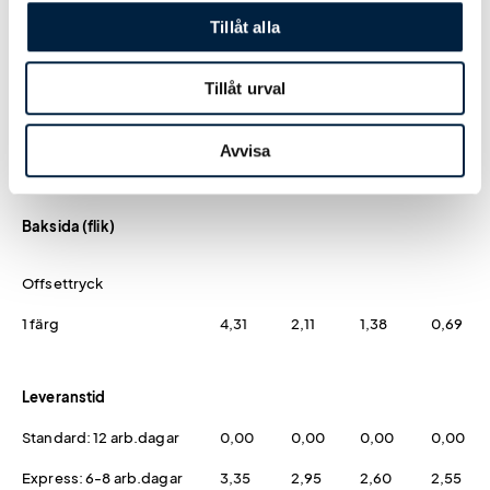
Tillåt alla
Offsettryck
Tillåt urval
1 färg
3,64
1,78
1,16
0,58
2 färger
5,84
2,86
1,69
0,93
Avvisa
3 färger
9,26
4,54
3,06
1,48
Baksida (flik)
Offsettryck
1 färg
4,31
2,11
1,38
0,69
Leveranstid
Standard: 12 arb.dagar
0,00
0,00
0,00
0,00
Express: 6-8 arb.dagar
3,35
2,95
2,60
2,55