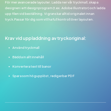
För mer avancerade layouter. Ladda ner vår tryckmall, skapa
designen i ett designprogram (t.ex. Adobe Illustrator) och ladda
upp filen vid beställning. Vi granskar alltid originalet innan
tryck.Passar för dig som vill ha full kontroll över layouten.
Krav vid uppladdning av tryckoriginal:
Använd tryckmall
Bädda in allt innehåll
Konvertera text till banor
Spara som högupplöst, redigerbar PDF