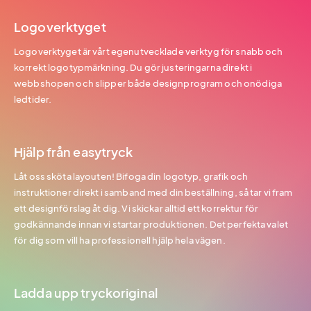
Logoverktyget
Logoverktyget är vårt egenutvecklade verktyg för snabb och
korrekt logotypmärkning. Du gör justeringarna direkt i
webbshopen och slipper både designprogram och onödiga
ledtider.
Hjälp från easytryck
Låt oss sköta layouten! Bifoga din logotyp, grafik och
instruktioner direkt i samband med din beställning, så tar vi fram
ett designförslag åt dig. Vi skickar alltid ett korrektur för
godkännande innan vi startar produktionen. Det perfekta valet
för dig som vill ha professionell hjälp hela vägen.
Ladda upp tryckoriginal