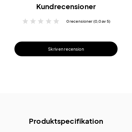
Kundrecensioner
star
star
star
star
star
0 recensioner (0,0 av 5)
Skriv en recension
Produktspecifikation