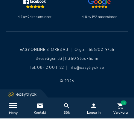
4,7 av 94 recensioner
4,8 av 192 recensioner
EASY ONLINE STORES AB | Org.nr. 556702-9755
Sveavägen 83 | 113 50 Stockholm
Tel. 08-12 00 11 22 |
info@easytryck.se
© 2026
email
search
person
shopping_cart
Kontakta oss / FAQ
close
Meny
Vi hjälper dig glatt alla vardagar mellan
09−17
.