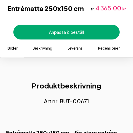
Entrématta 250x150 cm
4 365,00
fr.
kr
Anpassa & beställ
Bilder
Beskrivning
Leverans
Recensioner
Produktbeskrivning
Art nr. BUT-00671
Entrématta 250×150 cm – för stora entréer