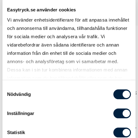
Easytryck.se använder cookies
Vi använder enhetsidentifierare för att anpassa innehållet
och annonserna till användarna, tillhandahålla funktioner
för sociala medier och analysera vår trafik. Vi
vidarebefordrar även sådana identifierare och annan
Prislista
information från din enhet till de sociala medier och
annons- och analysföretag som vi samarbetar med.
Dessa kan i sin tur kombinera informationen med annan
information som du har tillhandahållit eller som de har
Antal
1
3
5
samlat in när du har använt deras tjänster.
Samtyckesval
Pris kr / st
7 025,00
5 765,00
5 
Nödvändig
Inställningar
Designmetod
Ladda upp tryckoriginal
0,00
0,00
0,
Statistik
Hjälp från easytryck
0,00
0,00
0,