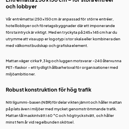
och lobbyer
Vår entrématta i 250×150 cm är anpassad för större entréer,
hotelllobbyer och företagsbyggnader där ett imponerande
första intryck är viktigt. Med en tryckyta på 245×145 cm har du
utrymme att visa upp er logotyp i stor skala eller kombinera den
med välkomstbudskap och grafiska element.
Mattan väger cirka 9,3 kg och luggen motsvarar ~240 återvunna
PET-flaskor – ett tydligt hållbarhetsval för organisationer med
miljöambitioner.
Robust konstruktion för hög trafik
Nitrilgummi-basen (NBR) fördelar vikten jämnt och håller mattan
på plats även i miljöer med mycket genomströmmande trafik.
Mattan tål maskintvätt i 60 °C och högtryckstvätt, och håller
minst fem år vid regelbunden skötsel.