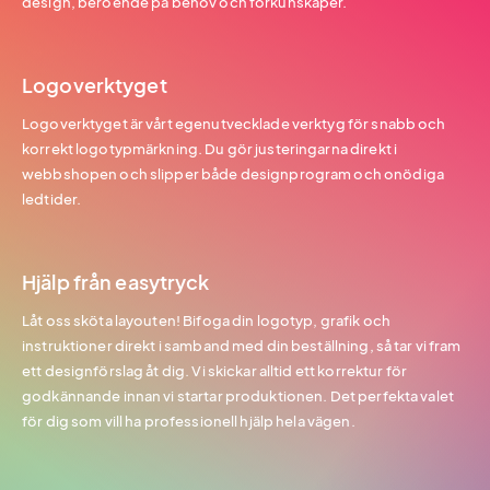
design, beroende på behov och förkunskaper.
Logoverktyget
Logoverktyget är vårt egenutvecklade verktyg för snabb och
korrekt logotypmärkning. Du gör justeringarna direkt i
webbshopen och slipper både designprogram och onödiga
ledtider.
Hjälp från easytryck
Låt oss sköta layouten! Bifoga din logotyp, grafik och
instruktioner direkt i samband med din beställning, så tar vi fram
ett designförslag åt dig. Vi skickar alltid ett korrektur för
godkännande innan vi startar produktionen. Det perfekta valet
för dig som vill ha professionell hjälp hela vägen.