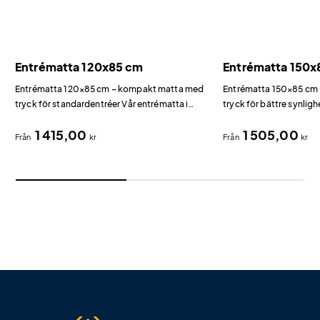
Entrématta 120x85 cm
Entrématta 150x
Entrématta 120×85 cm – kompakt matta med
Entrématta 150×85 cm 
tryck för standardentréer Vår entrématta i
tryck för bättre synlig
120×85 cm är den perfekta storleken för
bredd jämfört med vår 
1 415,00
1 505,00
standarddörrar och mindre entréer.
entrémattan 150×85 cm
Från
kr
Från
kr
reklamyta i entrén.