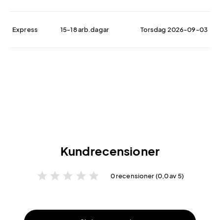
Express
15-18 arb.dagar
Torsdag 2026-09-03
Kundrecensioner
star
star
star
star
star
0 recensioner (0,0 av 5)