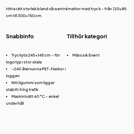
Hitta rätt storlek bland våra
entrémattor med tryck
– från 120×85
cm till 300×150 cm.
Snabbinfo
Tillhör kategori
Tryckyta 245×145 cm – för
Mässa & Event
logotyp i stor skala
~240 återvunna PET-flaskor i
luggen
Nitrilgummi som ligger
stabilt i hög trafik
Maskintvätt 60 °C – enkel
underhåll