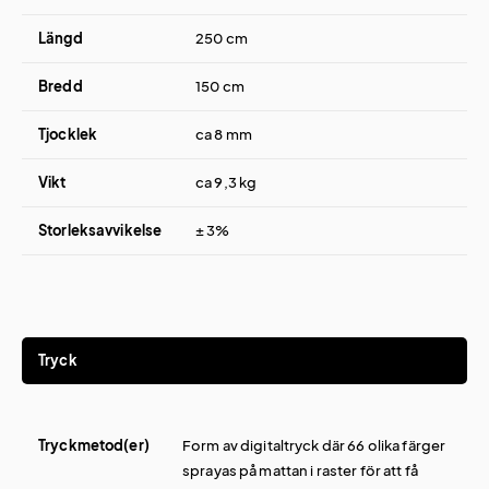
Längd
250 cm
Bredd
150 cm
Tjocklek
ca 8 mm
Vikt
ca 9,3 kg
Storleksavvikelse
± 3%
Tryck
Tryckmetod(er)
Form av digitaltryck där 66 olika färger
sprayas på mattan i raster för att få