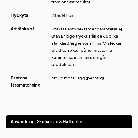
fram önskat resultat.
Tryckyta
245x145 cm
Att tänka på
Exakta Pantone-färger garanteras ej
utan Er logo trycks från de 66 olika
standardfärger som finns. Vi skickar
alltid korrektur på hur mattorna
kommer se ut innan dem går i
produktion.
Pantone
Möjlig mot tillägg (per färg)
färgmatchning
Användning, Skötselråd & Hållbarhet