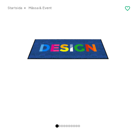
favorite_border
Startsida
Mässa & Event