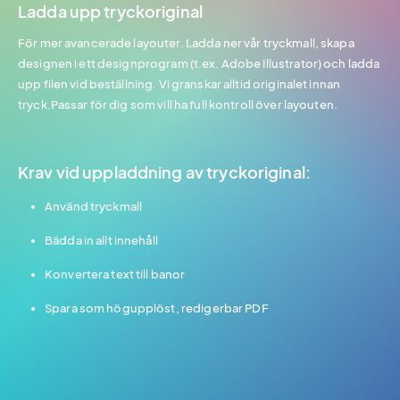
Ladda upp tryckoriginal
För mer avancerade layouter. Ladda ner vår tryckmall, skapa
designen i ett designprogram (t.ex. Adobe Illustrator) och ladda
upp filen vid beställning. Vi granskar alltid originalet innan
tryck.Passar för dig som vill ha full kontroll över layouten.
Krav vid uppladdning av tryckoriginal:
Använd tryckmall
Bädda in allt innehåll
Konvertera text till banor
Spara som högupplöst, redigerbar PDF