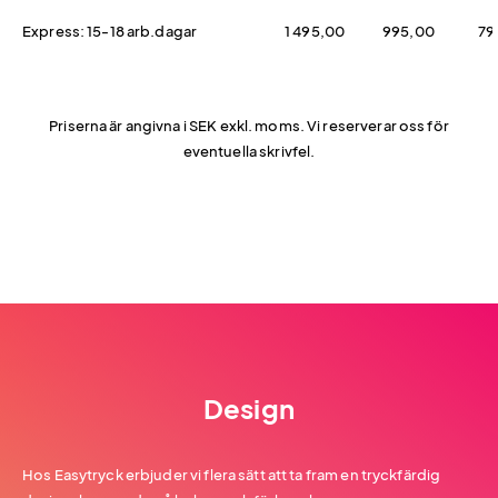
Express: 15-18 arb.dagar
1 495,00
995,00
79
Priserna är angivna i SEK exkl. moms. Vi reserverar oss för
eventuella skrivfel.
Design
Hos Easytryck erbjuder vi flera sätt att ta fram en tryckfärdig