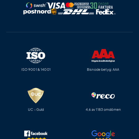
ISO 9001 & 14001
Bisnode betyg: AAA
UC - Guld
4,6 av 1183 omdömen