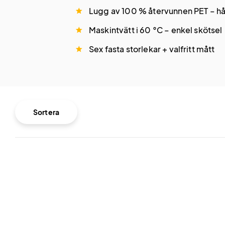
Lugg av 100 % återvunnen PET – hål
Maskintvätt i 60 °C – enkel skötsel
Sex fasta storlekar + valfritt mått
Sortera