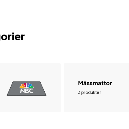
orier
Mässmattor
3 produkter