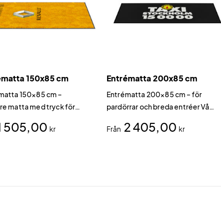
ématta 150x85 cm
Entrématta 200x85 cm
matta 150×85 cm –
Entrématta 200×85 cm – för
re matta med tryck för
pardörrar och breda entréer Vår
e synlighet Med 30 cm
entrématta i 200×85 cm är
1 505,00
2 405,00
kr
Från
kr
 bredd jämfört med vår
dimensionerad för pardörrar och
a modell ger entrémattan
breda dörröppningar.
5 cm en mer synlig
yta i entrén.