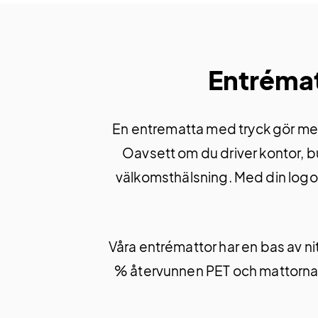
Entrémat
En entrematta med tryck gör mer ä
Oavsett om du driver kontor, bu
välkomsthälsning. Med din logoty
Våra entrémattor har en bas av ni
% återvunnen PET och mattorna är