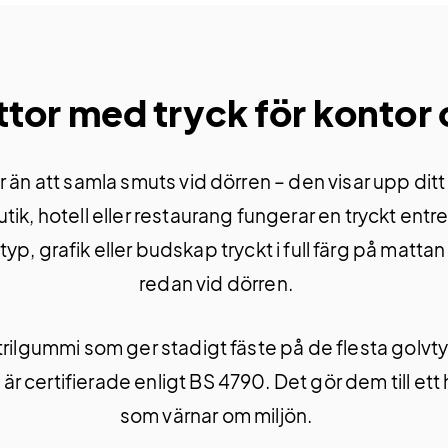
tor med tryck för kontor 
n att samla smuts vid dörren – den visar upp ditt v
tik, hotell eller restaurang fungerar en tryckt ent
p, grafik eller budskap tryckt i full färg på matt
redan vid dörren.
trilgummi som ger stadigt fäste på de flesta golvty
 certifierade enligt BS 4790. Det gör dem till ett 
som värnar om miljön.