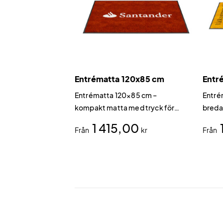
Entrématta 120x85 cm
Entr
Entrématta 120×85 cm –
Entré
kompakt matta med tryck för
breda
standardentréer Vår entrématta
bättr
1 415,00
Från
kr
Från
i 120×85 cm är den perfekta
extra
storleken för standarddörrar och
minst
mindre entréer.
150×8
reklam