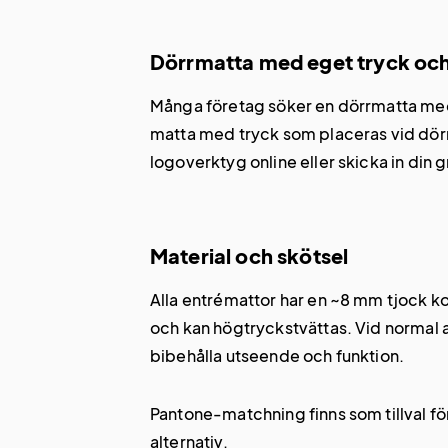
Dörrmatta med eget tryck oc
Många företag söker en dörrmatta med e
matta med tryck som placeras vid dörr
logoverktyg online eller skicka in din gr
Material och skötsel
Alla entrémattor har en ~8 mm tjock k
och kan högtryckstvättas. Vid normal a
bibehålla utseende och funktion.
Pantone-matchning finns som tillval f
alternativ.