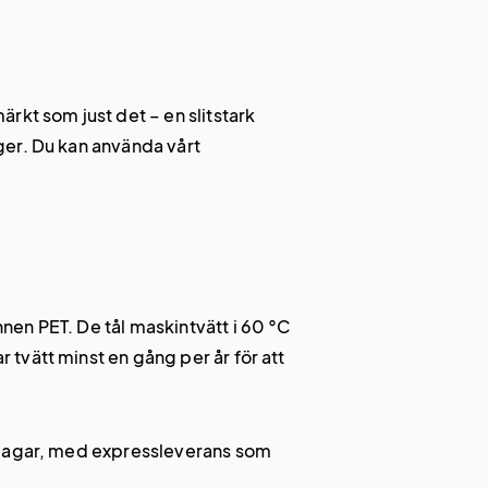
rkt som just det – en slitstark
ger. Du kan använda vårt
en PET. De tål maskintvätt i 60 °C
tvätt minst en gång per år för att
tsdagar, med expressleverans som