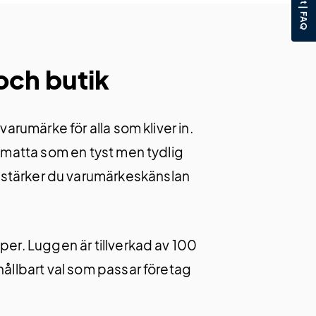
och butik
arumärke för alla som kliver in.
rematta som en tyst men tydlig
an stärker du varumärkeskänslan
per. Luggen är tillverkad av 100
hållbart val som passar företag