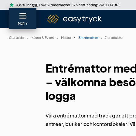
star
4,8/5 i betyg, 1 800+ recensioner
ISO-certifiering: 9001 / 14001
MENY
Startsida
Mässa & Event
Mattor
Entrémattor
7 produkter
Entrémattor med
– välkomna besö
logga
Våra entrémattor med tryck ger ett prof
entréer, butiker och kontorslokaler. Väl
storlekar eller beställ valfritt mått.