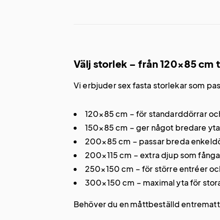
Välj storlek – från 120×85 cm ti
Vi erbjuder sex fasta storlekar som p
120×85 cm – för standarddörrar oc
150×85 cm – ger något bredare yta
200×85 cm – passar breda enkeldö
200×115 cm – extra djup som fånga
250×150 cm – för större entréer o
300×150 cm – maximal yta för stor
Behöver du en måttbeställd entrematta