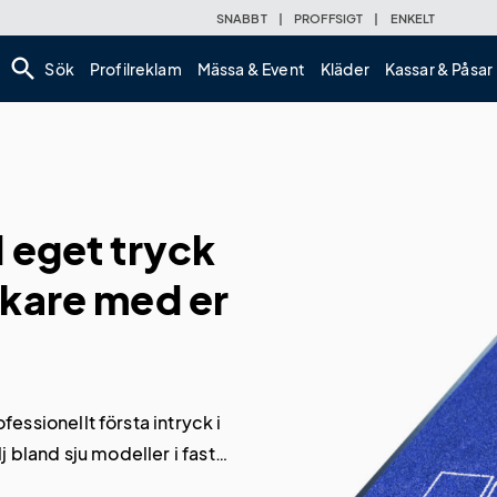
SNABBT
|
PROFFSIGT
|
ENKELT
search
Sök
Profilreklam
Mässa & Event
Kläder
Kassar & Påsar
 eget tryck
kare med er
essionellt första intryck i
j bland sju modeller i fasta