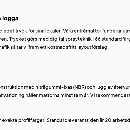
h logga
get tryck för sina lokaler. Våra entrémattor fungerar utmä
en. Trycket görs med digital sprayteknik i 66 standardfär
afik så tar vi fram ett kostnadsfritt layoutförslag.
onstruktion med nitrilgummi-bas (NBR) och lugg av återvunn
nvändning håller mattorna minst fem år. Vi rekommenderar 
ör exakta profilfärger. Standardleveranstiden är 20 arbe