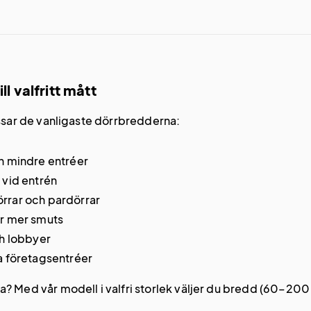
ll valfritt mått
assar de vanligaste dörrbredderna:
h mindre entréer
 vid entrén
rrar och pardörrar
r mer smuts
ch lobbyer
a företagsentréer
? Med vår modell i valfri storlek väljer du bredd (60–200