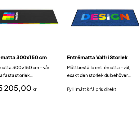
ématta 300x150 cm
Entrématta Valfri Storlek
matta 300×150 cm – vår
Måttbeställd entrématta – välj
a fasta storlek
exakt den storlek du behöver
mattan i 300×150 cm är
Inte alla entréer har
5 205,00
kr
Fyll i mått & få pris direkt
törsta standardmodellen i
standardmått.
sortiment och ger maximal
r ditt budskap.