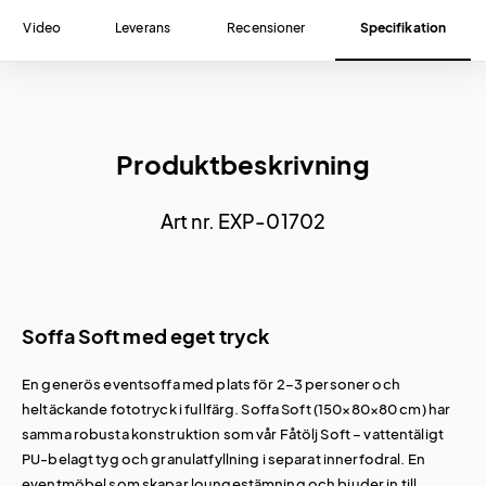
Video
Leverans
Recensioner
Specifikation
Produktbeskrivning
Art nr. EXP-01702
Soffa Soft med eget tryck
En generös eventsoffa med plats för 2–3 personer och
heltäckande fototryck i fullfärg. Soffa Soft (150×80×80 cm) har
samma robusta konstruktion som vår Fåtölj Soft – vattentäligt
PU-belagt tyg och granulatfyllning i separat innerfodral. En
eventmöbel
som skapar loungestämning och bjuder in till