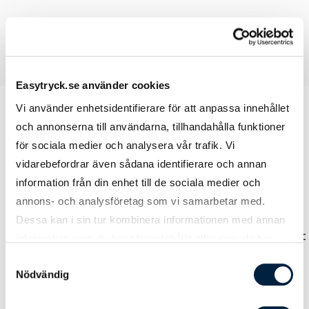
Easytryck.se använder cookies
Vi använder enhetsidentifierare för att anpassa innehållet
och annonserna till användarna, tillhandahålla funktioner
för sociala medier och analysera vår trafik. Vi
Prislista
vidarebefordrar även sådana identifierare och annan
information från din enhet till de sociala medier och
annons- och analysföretag som vi samarbetar med.
Antal
1
3
5
Dessa kan i sin tur kombinera informationen med annan
Pris kr / st
6 345,00
5 995,00
5 645,0
information som du har tillhandahållit eller som de har
samlat in när du har använt deras tjänster.
Samtyckesval
Nödvändig
Designmetod