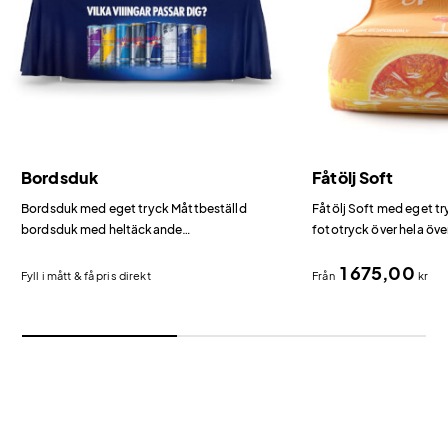
Bordsduk
Fåtölj Soft
Bordsduk med eget tryck Måttbeställd
Fåtölj Soft med eget t
bordsduk med heltäckande
fototryck över hela öve
sublimationstryck i fullfärg.
PU-belagt tyg.
1 675,00
Fyll i mått & få pris direkt
Från
kr