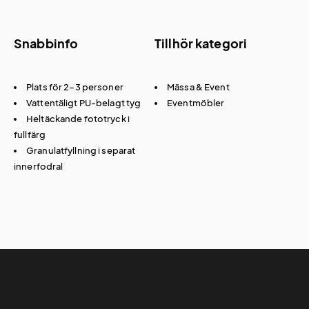
Snabbinfo
Tillhör kategori
Plats för 2–3 personer
Mässa & Event
Vattentäligt PU-belagt tyg
Eventmöbler
Heltäckande fototryck i
fullfärg
Granulatfyllning i separat
innerfodral