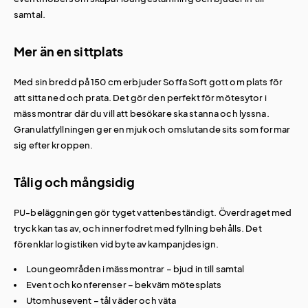
samtal.
Mer än en sittplats
Med sin bredd på 150 cm erbjuder Soffa Soft gott om plats för
att sitta ned och prata. Det gör den perfekt för mötesytor i
mässmontrar där du vill att besökare ska stanna och lyssna.
Granulatfyllningen ger en mjuk och omslutande sits som formar
sig efter kroppen.
Tålig och mångsidig
PU-beläggningen gör tyget vattenbeständigt. Överdraget med
tryck kan tas av, och innerfodret med fyllning behålls. Det
förenklar logistiken vid byte av kampanjdesign.
Loungeområden i mässmontrar – bjud in till samtal
Event och konferenser – bekväm mötesplats
Utomhusevent – tål väder och väta