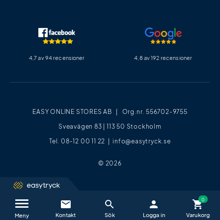
4,7 av 94 recensioner
4,8 av 192 recensioner
EASY ONLINE STORES AB | Org.nr. 556702-9755
Sveavägen 83 | 113 50 Stockholm
Tel. 08-12 00 11 22 |
info@easytryck.se
© 2026
email
search
person
shopping_cart
Kontakta oss / FAQ
close
Meny