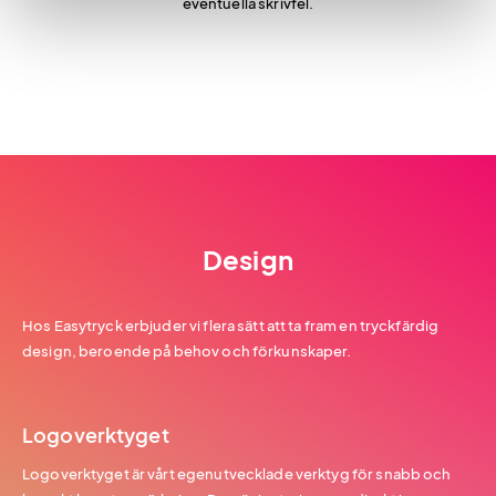
eventuella skrivfel.
Design
Hos Easytryck erbjuder vi flera sätt att ta fram en tryckfärdig
design, beroende på behov och förkunskaper.
Logoverktyget
Logoverktyget är vårt egenutvecklade verktyg för snabb och