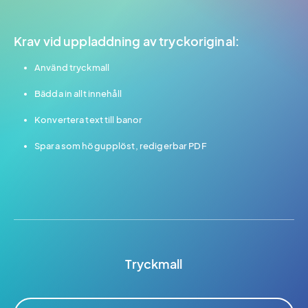
Krav vid uppladdning av tryckoriginal:
Använd tryckmall
Bädda in allt innehåll
Konvertera text till banor
Spara som högupplöst, redigerbar PDF
Tryckmall