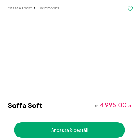
favorite_border
Mässa & Event
Eventmöbler
Soffa Soft
4 995,00
fr.
kr
Anpassa & beställ