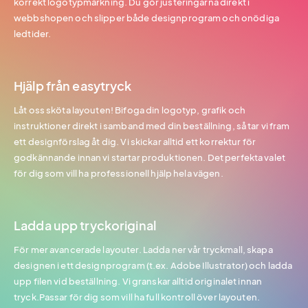
korrekt logotypmärkning. Du gör justeringarna direkt i
webbshopen och slipper både designprogram och onödiga
ledtider.
Hjälp från easytryck
Låt oss sköta layouten! Bifoga din logotyp, grafik och
instruktioner direkt i samband med din beställning, så tar vi fram
ett designförslag åt dig. Vi skickar alltid ett korrektur för
godkännande innan vi startar produktionen. Det perfekta valet
för dig som vill ha professionell hjälp hela vägen.
Ladda upp tryckoriginal
För mer avancerade layouter. Ladda ner vår tryckmall, skapa
designen i ett designprogram (t.ex. Adobe Illustrator) och ladda
upp filen vid beställning. Vi granskar alltid originalet innan
tryck.Passar för dig som vill ha full kontroll över layouten.