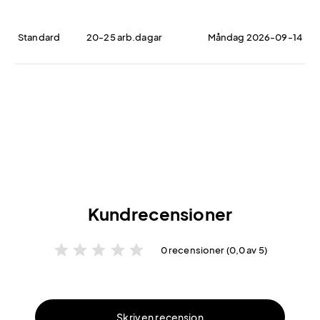
Standard
20-25 arb.dagar
Måndag 2026-09-14
Kundrecensioner
star
star
star
star
star
0 recensioner (0,0 av 5)
Skriv en recension