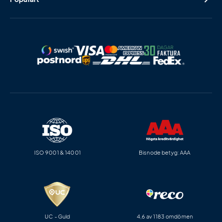
ISO 9001 & 14001
Bisnode betyg: AAA
UC - Guld
4,6 av 1183 omdömen