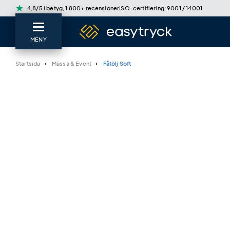
star
4,8/5 i betyg, 1 800+ recensioner
ISO-certifiering: 9001 / 14001
MENY
Startsida
Mässa & Event
Fåtölj Soft