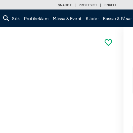
SNABBT
|
PROFFSIGT
|
ENKELT
search
Sök
Profilreklam
Mässa & Event
Kläder
Kassar & Påsar
favorite_border