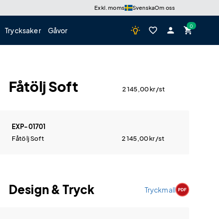
Exkl. moms
Svenska
Om oss
wb_incandescent
favorite_border
person
shopping_cart
Trycksaker
Gåvor
Fåtölj Soft
2 145,00
kr
/st
EXP-01701
Fåtölj Soft
2 145,00
kr
/st
Design & Tryck
Tryckmall