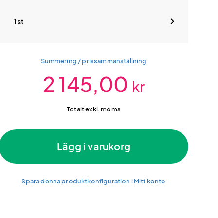
1 st
Summering / prissammanställning
2 145,00
kr
Totalt exkl. moms
Lägg i varukorg
Spara denna produktkonfiguration i Mitt konto