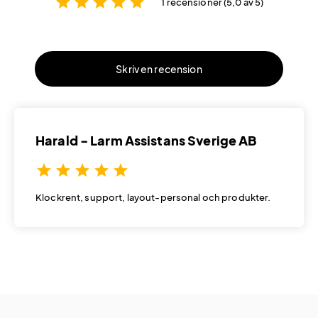
star
star
star
star
star
1 recensioner (5,0 av 5)
Skriv en recension
Harald - Larm Assistans Sverige AB
star
star
star
star
star
Klockrent, support, layout-personal och produkter.