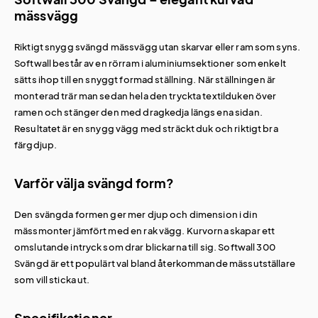
mässvägg
Riktigt snygg svängd mässvägg utan skarvar eller ram som syns.
Softwall består av en rörram i aluminiumsektioner som enkelt
sätts ihop till en snyggt formad ställning. När ställningen är
monterad trär man sedan hela den tryckta textilduken över
ramen och stänger den med dragkedja längs ena sidan.
Resultatet är en snygg vägg med sträckt duk och riktigt bra
färgdjup.
Varför välja svängd form?
Den svängda formen ger mer djup och dimension i din
mässmonter jämfört med en rak vägg. Kurvorna skapar ett
omslutande intryck som drar blickarna till sig. Softwall 300
Svängd är ett populärt val bland återkommande mässutställare
som vill sticka ut.
Specifikationer