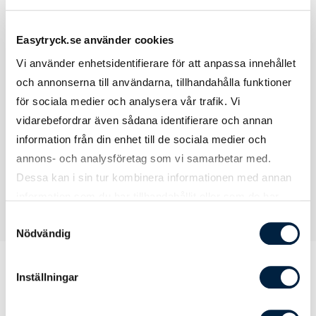
Easytryck.se använder cookies
Inkluderat
Vi använder enhetsidentifierare för att anpassa innehållet
och annonserna till användarna, tillhandahålla funktioner
för sociala medier och analysera vår trafik. Vi
Väska
Mått: 102x36x22 cm inkl. fötter och
handtag.
vidarebefordrar även sådana identifierare och annan
information från din enhet till de sociala medier och
annons- och analysföretag som vi samarbetar med.
Dessa kan i sin tur kombinera informationen med annan
information som du har tillhandahållit eller som de har
samlat in när du har använt deras tjänster.
Samtyckesval
Nödvändig
Inställningar
Prislista