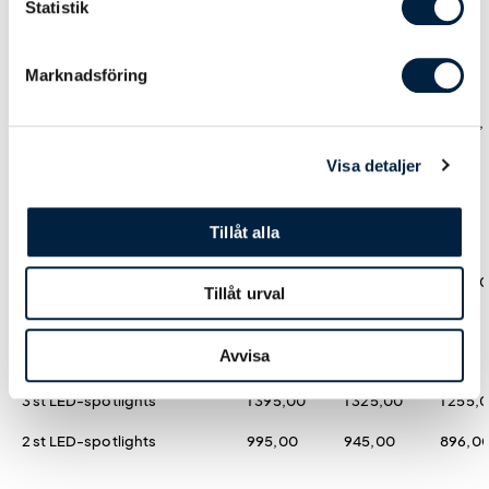
Statistik
Marknadsföring
Antal
1
3
5
Pris kr / st
8 045,00
7 240,00
6 840,
Visa detaljer
Höjd på din Softwall
Tillåt alla
220 cm höjd (standard)
0,00
0,00
0,00
245 cm höjd (extra hög)
1 610,00
1 450,00
1 370,
Tillåt urval
Avvisa
Belysning
3 st LED-spotlights
1 395,00
1 325,00
1 255,
2 st LED-spotlights
995,00
945,00
896,0