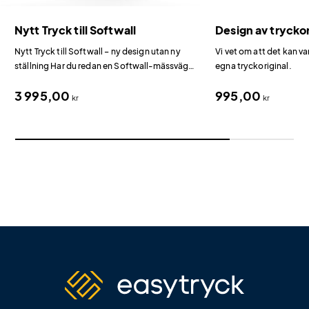
Nytt Tryck till Softwall
Design av tryckor
Nytt Tryck till Softwall – ny design utan ny
Vi vet om att det kan va
ställning Har du redan en Softwall-mässvägg
egna tryckoriginal.
och vill uppdatera designen inför nästa
3 995,00
995,00
mässa?
kr
kr