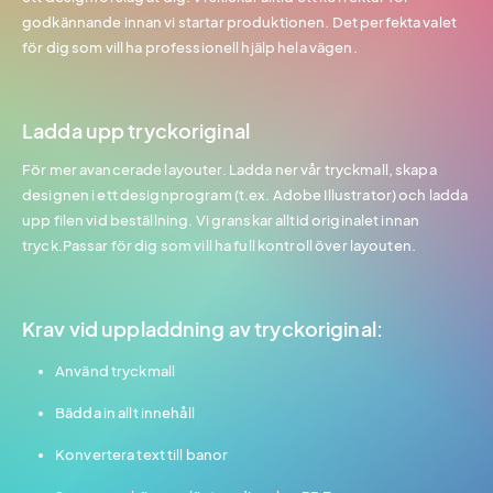
godkännande innan vi startar produktionen. Det perfekta valet
för dig som vill ha professionell hjälp hela vägen.
Ladda upp tryckoriginal
För mer avancerade layouter. Ladda ner vår tryckmall, skapa
designen i ett designprogram (t.ex. Adobe Illustrator) och ladda
upp filen vid beställning. Vi granskar alltid originalet innan
tryck.Passar för dig som vill ha full kontroll över layouten.
Krav vid uppladdning av tryckoriginal:
Använd tryckmall
Bädda in allt innehåll
Konvertera text till banor