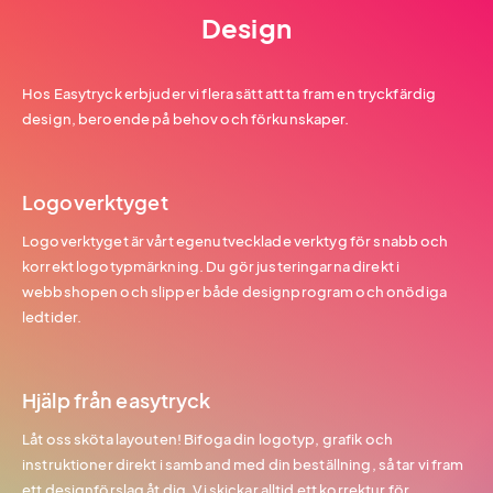
Design
Hos Easytryck erbjuder vi flera sätt att ta fram en tryckfärdig
design, beroende på behov och förkunskaper.
Logoverktyget
Logoverktyget är vårt egenutvecklade verktyg för snabb och
korrekt logotypmärkning. Du gör justeringarna direkt i
webbshopen och slipper både designprogram och onödiga
ledtider.
Hjälp från easytryck
Låt oss sköta layouten! Bifoga din logotyp, grafik och
instruktioner direkt i samband med din beställning, så tar vi fram
ett designförslag åt dig. Vi skickar alltid ett korrektur för