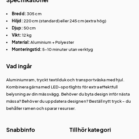
Bredd:
305 cm
Höjd:
220 cm (standard) eller 245 cm (extra hög)
Djup:
50 cm
Vikt:
12 kg
Material:
Aluminium + Polyester
Monteringstid:
5–10 minuter utan verktyg
Vad ingår
Aluminiumram, tryckt textilduk och transportväska med hjul.
Kombinera gärna med LED-spotlights för extra effektfull
belysning av din
mässvägg
. Behöver du byta design inför nästa
mässa? Behöver du uppdatera designen?
Beställ nytt tryck
– du
behåller ramen och sparar resurser.
Snabbinfo
Tillhör kategori