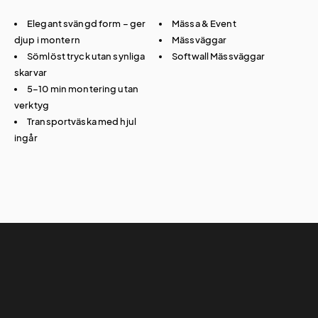
Elegant svängd form – ger
Mässa & Event
djup i montern
Mässväggar
Sömlöst tryck utan synliga
Softwall Mässväggar
skarvar
5–10 min montering utan
verktyg
Transportväska med hjul
ingår