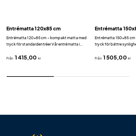
Entrématta 120x85 cm
Entrématta 150x
Entrématta 120×85 cm – kompakt matta med
Entrématta 150×85 cm 
tryck för standardentréer Vår entrématta i
tryck för bättre synlig
120×85 cm är den perfekta storleken för
bredd jämfört med vår 
1 415,00
1 505,00
standarddörrar och mindre entréer.
entrémattan 150×85 cm
Från
kr
Från
kr
reklamyta i entrén.