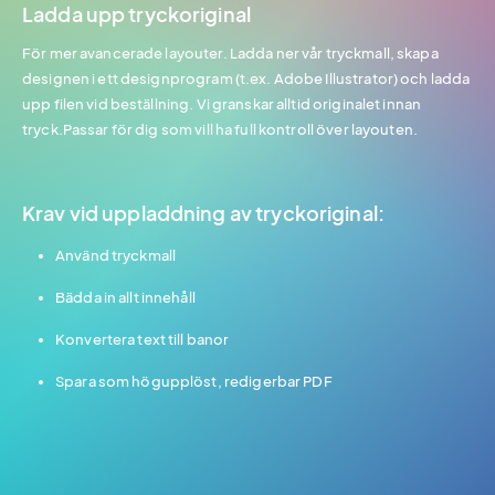
Ladda upp tryckoriginal
För mer avancerade layouter. Ladda ner vår tryckmall, skapa
designen i ett designprogram (t.ex. Adobe Illustrator) och ladda
upp filen vid beställning. Vi granskar alltid originalet innan
tryck.Passar för dig som vill ha full kontroll över layouten.
Krav vid uppladdning av tryckoriginal:
Använd tryckmall
Bädda in allt innehåll
Konvertera text till banor
Spara som högupplöst, redigerbar PDF