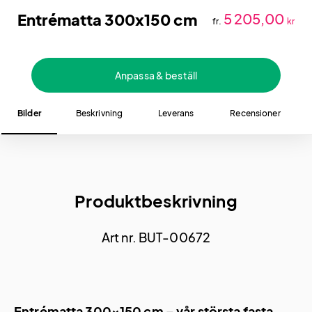
Entrématta 300x150 cm
5 205,00
fr.
kr
Anpassa & beställ
Bilder
Beskrivning
Leverans
Recensioner
Produktbeskrivning
Art nr. BUT-00672
Entrématta 300×150 cm – vår största fasta