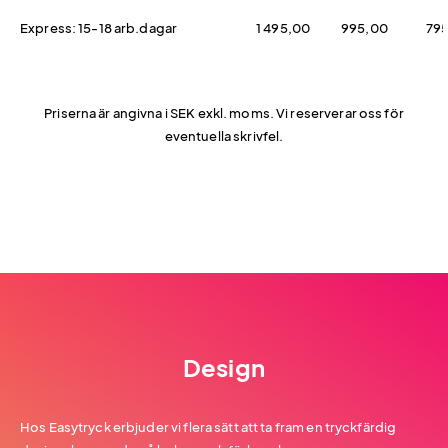
Express: 15-18 arb.dagar
1 495,00
995,00
79
Priserna är angivna i SEK exkl. moms. Vi reserverar oss för
eventuella skrivfel.
Design
Hos Easytryck erbjuder vi flera sätt att ta fram en tryckfärdig