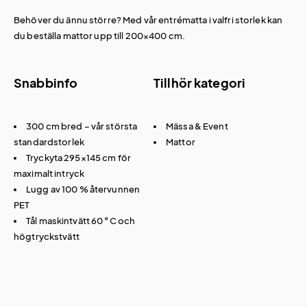
Behöver du ännu större? Med vår
entrématta i valfri storlek
kan
du beställa mattor upp till 200×400 cm.
Snabbinfo
Tillhör kategori
300 cm bred – vår största
Mässa & Event
standardstorlek
Mattor
Tryckyta 295×145 cm för
maximalt intryck
Lugg av 100 % återvunnen
PET
Tål maskintvätt 60 °C och
högtryckstvätt