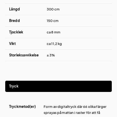
Längd
300 cm
Bredd
150 cm
Tjocklek
ca 8 mm
Vikt
ca 11,2 kg
Storleksavvikelse
± 3%
Tryck
Tryckmetod(er)
Form av digitaltryck där 66 olika färger
sprayas på mattan i raster för att få