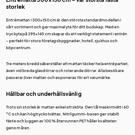
storlek
Entrémattan i 300×150 cm är den största standardmodellen i
vårt sortiment och ger maximal yta för ditt budskap. Med en
tryckyta på 295×145 cm skapar du ett verkligt statement i entrén
– perfekt för stora företagsbyggnader, hotell, sjukhus och
köpcentrum.
Tre meters bredd säkerställer att mattan täcker hela entrépartiet,
även vid breda glasdörrar och roterande dörrar. Alla besökare
passerar över mattan och exponeras för ert varumärke.
Hållbar och underhållsvänlig
Trots sin storlek är mattan enkel att sköta. Den tål maskintvätt i 60
°C och kan högtryckstvättas. Nitrilgummi-basen ger stabilt
fäste och luggen av 100 % återvunnen PET håller kvaliteten
genom åren.