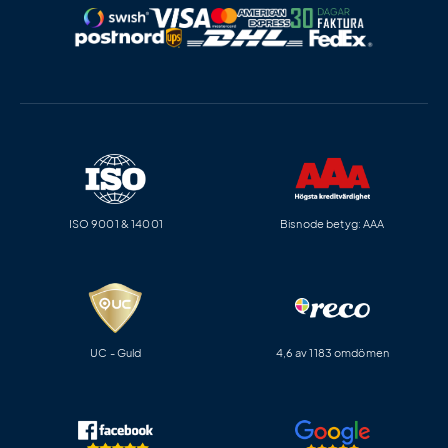
ISO 9001 & 14001
Bisnode betyg: AAA
UC - Guld
4,6 av 1183 omdömen