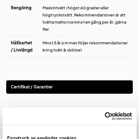
Rengöring
Maskintvätt i högst 60 grader eller
högtryckstvätt. Rekommendationen är att
tvätta mattorna minst en gång per år, gärna
fler.
Hållbarhet
Minst 5 år om man följer rekommendationer
/ Livslängd
kring tvätt & skötsel.
Certifikat / Garantier
Certifikat
BS 4790
Easytryck.se använder cookies