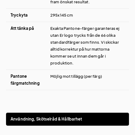
fram önskat resultat.
Tryckyta
295x145 cm
Att tänka på
Exakta Pantone-färger garanteras ej
utan Er logo trycks från de 66 olika
standardfärger som finns. Vi skickar
alltid korrektur på hur mattorna
kommer se ut innan dem går i
produktion.
Pantone
Möjlig mot tillägg (per färg)
färgmatchning
Användning, Skötselråd & Hållbarhet