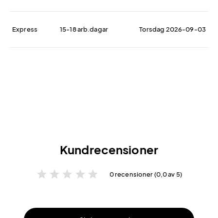
Express
15-18 arb.dagar
Torsdag 2026-09-03
Kundrecensioner
star
star
star
star
star
0 recensioner (0,0 av 5)