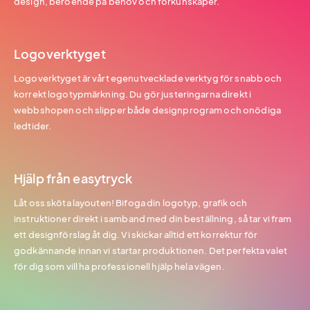
design, beroende på behov och förkunskaper.
Logoverktyget
Logoverktyget är vårt egenutvecklade verktyg för snabb och
korrekt logotypmärkning. Du gör justeringarna direkt i
webbshopen och slipper både designprogram och onödiga
ledtider.
Hjälp från easytryck
Låt oss sköta layouten! Bifoga din logotyp, grafik och
instruktioner direkt i samband med din beställning, så tar vi fram
ett designförslag åt dig. Vi skickar alltid ett korrektur för
godkännande innan vi startar produktionen. Det perfekta valet
för dig som vill ha professionell hjälp hela vägen.