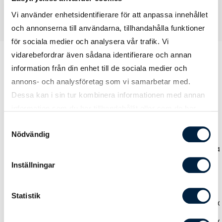
Vi använder enhetsidentifierare för att anpassa innehållet
och annonserna till användarna, tillhandahålla funktioner
för sociala medier och analysera vår trafik. Vi
vidarebefordrar även sådana identifierare och annan
information från din enhet till de sociala medier och
annons- och analysföretag som vi samarbetar med.
Prislista
Dessa kan i sin tur kombinera informationen med annan
information som du har tillhandahållit eller som de har
samlat in när du har använt deras tjänster.
Samtyckesval
Antal
1
3
5
Nödvändig
Pris kr / st
8 315,00
7 015,00
6 4
Inställningar
Designmetod
Statistik
Ladda upp tryckoriginal
0,00
0,00
0,
Hjälp från easytryck
0,00
0,00
0,