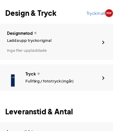
Design & Tryck
Tryckmall
Designmetod
Ladda upp tryckoriginal
Inga filer uppladdade
Tryck
Fullfärg / fototryck (ingår)
Leveranstid & Antal