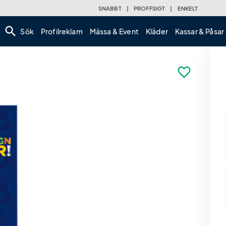
SNABBT
|
PROFFSIGT
|
ENKELT
search
Sök
Profilreklam
Mässa & Event
Kläder
Kassar & Påsar
favorite_border