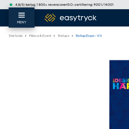
star
4,8/5 i betyg, 1 800+ recensioner
ISO-certifiering: 9001 / 14001
MENY
Startsida
Mässa & Event
Rollups
Rollup Expo - Vit