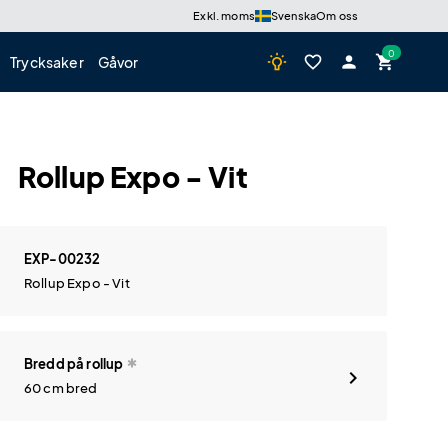
Exkl. moms
Svenska
Om oss
wb_incandescent
favorite_border
person
shopping_cart
Trycksaker
Gåvor
Rollup Expo - Vit
EXP-00232
Rollup Expo - Vit
Bredd på rollup
60 cm bred