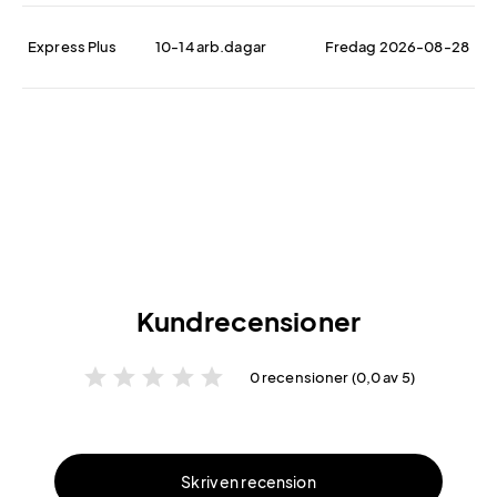
Express Plus
10-14 arb.dagar
Fredag 2026-08-28
Kundrecensioner
star
star
star
star
star
0 recensioner (0,0 av 5)
Skriv en recension