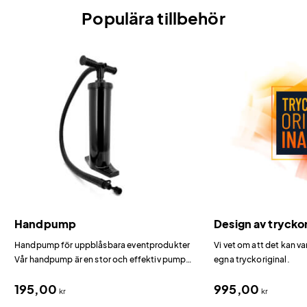
Populära tillbehör
Handpump
Design av tryckor
Handpump för uppblåsbara eventprodukter
Vi vet om att det kan va
Vår handpump är en stor och effektiv pump
egna tryckoriginal.
som passar alla uppblåsbara produkter i vårt
195,00
995,00
sortiment – portaler, reklampelare, fåtöljer,
kr
kr
sittpuffar och eventtält.