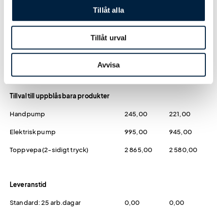
Tillåt alla
Tryck
Tillåt urval
Digitaltryck
Fullfärg / fototryck (ingår)
0,00
0,00
Avvisa
Tillval till uppblåsbara produkter
Handpump
245,00
221,00
Elektrisk pump
995,00
945,00
Toppvepa (2-sidigt tryck)
2 865,00
2 580,00
Leveranstid
Standard: 25 arb.dagar
0,00
0,00