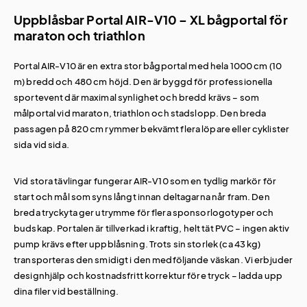
Uppblåsbar Portal AIR-V10 – XL bågportal för
maraton och triathlon
Portal AIR-V10 är en extra stor bågportal med hela 1000 cm (10
m) bredd och 480 cm höjd. Den är byggd för professionella
sportevent där maximal synlighet och bredd krävs – som
målportal vid maraton, triathlon och stadslopp. Den breda
passagen på 820 cm rymmer bekvämt flera löpare eller cyklister
sida vid sida.
Vid stora tävlingar fungerar AIR-V10 som en tydlig markör för
start och mål som syns långt innan deltagarna når fram. Den
breda tryckyta ger utrymme för flera sponsorlogotyper och
budskap. Portalen är tillverkad i kraftig, helt tät PVC – ingen aktiv
pump krävs efter uppblåsning. Trots sin storlek (ca 43 kg)
transporteras den smidigt i den medföljande väskan. Vi erbjuder
designhjälp och kostnadsfritt korrektur före tryck – ladda upp
dina filer vid beställning.