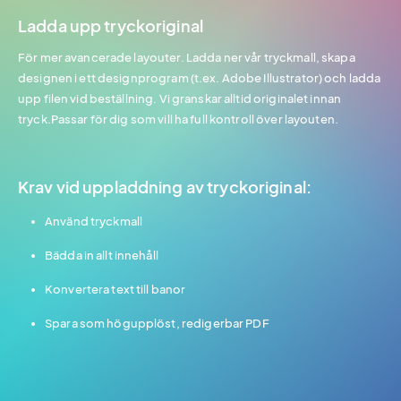
Ladda upp tryckoriginal
För mer avancerade layouter. Ladda ner vår tryckmall, skapa
designen i ett designprogram (t.ex. Adobe Illustrator) och ladda
upp filen vid beställning. Vi granskar alltid originalet innan
tryck.Passar för dig som vill ha full kontroll över layouten.
Krav vid uppladdning av tryckoriginal:
Använd tryckmall
Bädda in allt innehåll
Konvertera text till banor
Spara som högupplöst, redigerbar PDF