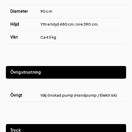
Diameter
90 cm
Höjd
Yttre höjd 480 cm, inre 390 cm.
Vikt
Ca 43 kg
Övrig utrustning
Övrigt
Välj önskad pump (Handpump / Elektrisk)
Tryck