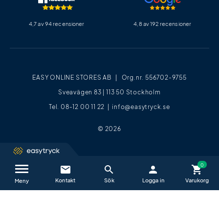
4,7 av 94 recensioner
4,8 av 192 recensioner
EASY ONLINE STORES AB | Org.nr. 556702-9755
Sveavägen 83 | 113 50 Stockholm
Tel. 08-12 00 11 22 |
info@easytryck.se
© 2026
email
search
person
shopping_cart
Kontakta oss / FAQ
close
Meny
Vi hjälper dig glatt alla vardagar mellan
09−17
.