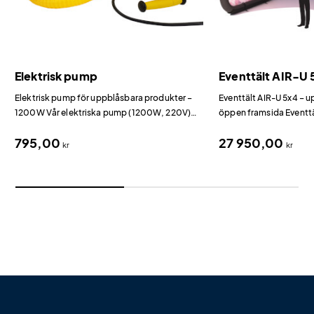
Elektrisk pump
Eventtält AIR-U 
Elektrisk pump för uppblåsbara produkter –
Eventtält AIR-U 5x4 – 
1200W Vår elektriska pump (1200W, 220V)
öppen framsida Eventtä
halverar monteringstiden för alla uppblåsbara
U-formad design som ge
795,00
27 950,00
eventprodukter jämfört med handpump.
välkomnande entré.
kr
kr