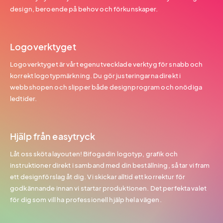
design, beroende på behov och förkunskaper.
Logoverktyget
Logoverktyget är vårt egenutvecklade verktyg för snabb och
korrekt logotypmärkning. Du gör justeringarna direkt i
webbshopen och slipper både designprogram och onödiga
ledtider.
Hjälp från easytryck
Låt oss sköta layouten! Bifoga din logotyp, grafik och
instruktioner direkt i samband med din beställning, så tar vi fram
ett designförslag åt dig. Vi skickar alltid ett korrektur för
godkännande innan vi startar produktionen. Det perfekta valet
för dig som vill ha professionell hjälp hela vägen.