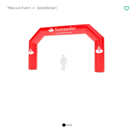
favorite_border
Mässa & Event
Uppblåsbart