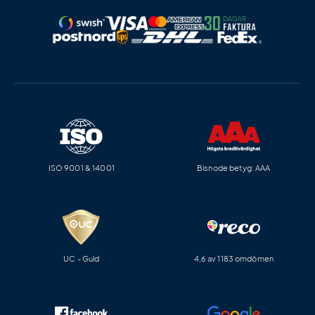
ISO 9001 & 14001
Bisnode betyg: AAA
UC - Guld
4,6 av 1183 omdömen