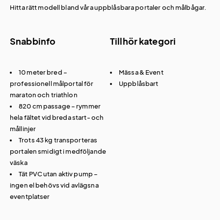
Hitta rätt modell bland våra
uppblåsbara portaler och målbågar
.
Snabbinfo
Tillhör kategori
10 meter bred –
Mässa & Event
professionell målportal för
Uppblåsbart
maraton och triathlon
820 cm passage – rymmer
hela fältet vid breda start- och
mållinjer
Trots 43 kg transporteras
portalen smidigt i medföljande
väska
Tät PVC utan aktiv pump –
ingen el behövs vid avlägsna
eventplatser