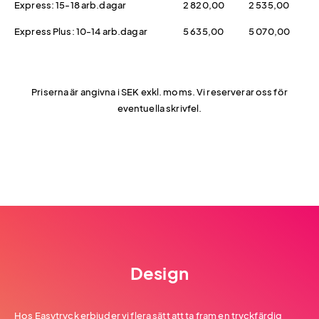
Express: 15-18 arb.dagar
2 820,00
2 535,00
Express Plus: 10-14 arb.dagar
5 635,00
5 070,00
Priserna är angivna i SEK exkl. moms. Vi reserverar oss för
eventuella skrivfel.
Design
Hos Easytryck erbjuder vi flera sätt att ta fram en tryckfärdig