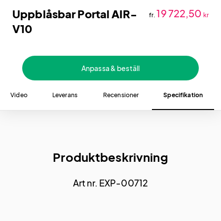
Uppblåsbar Portal AIR-
19 722,50
fr.
kr
V10
Anpassa & beställ
Video
Leverans
Recensioner
Specifikation
Produktbeskrivning
Art nr. EXP-00712