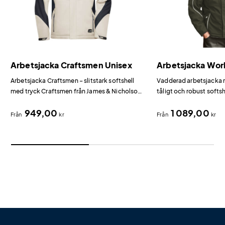
Arbetsjacka Craftsmen Unisex
Arbetsjacka Wor
Arbetsjacka Craftsmen – slitstark softshell
Vadderad arbetsjacka m
med tryck Craftsmen från James & Nicholson
tåligt och robust softs
är en robust arbetsjacka i kraftigt softshell-
och vattenavvisande s
949,00
1 089,00
tyg.
släpper ut fukt.
Från
kr
Från
kr