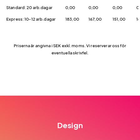
Standard: 20 arb.dagar
0,00
0,00
0,00
0
Express: 10-12 arb.dagar
183,00
167,00
151,00
1
Priserna är angivna i SEK exkl. moms. Vi reserverar oss för
eventuella skrivfel.
Design