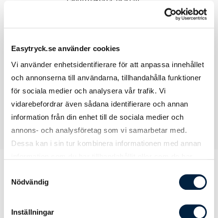
Längd baksida: 75,5 cm
3XL
Bröstvidd: 62 cm Längd framsida: 73,5 cm
Längd baksida: 75,5 cm
Easytryck.se använder cookies
4XL
Bröstvidd: 65 cm Längd framsida: 73,5 cm
Vi använder enhetsidentifierare för att anpassa innehållet
Längd baksida: 75,5 cm
och annonserna till användarna, tillhandahålla funktioner
för sociala medier och analysera vår trafik. Vi
vidarebefordrar även sådana identifierare och annan
information från din enhet till de sociala medier och
annons- och analysföretag som vi samarbetar med.
Dessa kan i sin tur kombinera informationen med annan
information som du har tillhandahållit eller som de har
samlat in när du har använt deras tjänster.
Samtyckesval
Nödvändig
Prislista
Inställningar