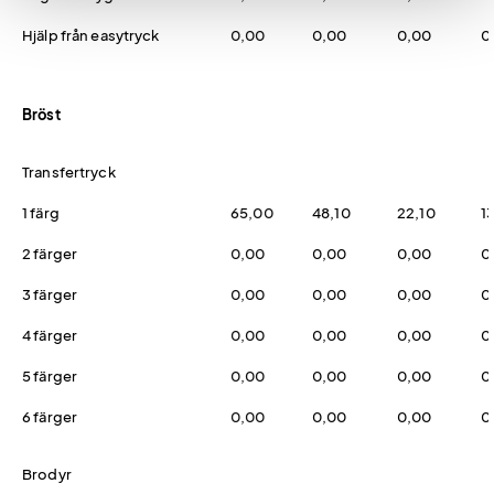
Hjälp från easytryck
0,00
0,00
0,00
0
Bröst
Transfertryck
1 färg
65,00
48,10
22,10
1
2 färger
0,00
0,00
0,00
0
3 färger
0,00
0,00
0,00
0
4 färger
0,00
0,00
0,00
0
5 färger
0,00
0,00
0,00
0
6 färger
0,00
0,00
0,00
0
Brodyr