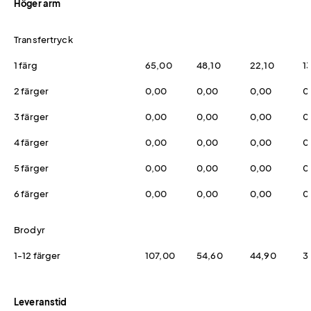
Höger arm
Transfertryck
1 färg
65,00
48,10
22,10
1
2 färger
0,00
0,00
0,00
0
3 färger
0,00
0,00
0,00
0
4 färger
0,00
0,00
0,00
0
5 färger
0,00
0,00
0,00
0
6 färger
0,00
0,00
0,00
0
Brodyr
1-12 färger
107,00
54,60
44,90
3
Leveranstid