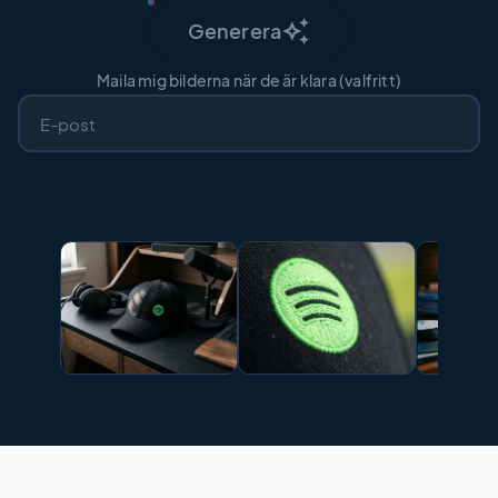
auto_awesome
Generera
Maila mig bilderna när de är klara (valfritt)