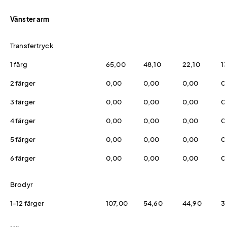
Vänster arm
Transfertryck
1 färg
65,00
48,10
22,10
1
2 färger
0,00
0,00
0,00
0
3 färger
0,00
0,00
0,00
0
4 färger
0,00
0,00
0,00
0
5 färger
0,00
0,00
0,00
0
6 färger
0,00
0,00
0,00
0
Brodyr
1-12 färger
107,00
54,60
44,90
3