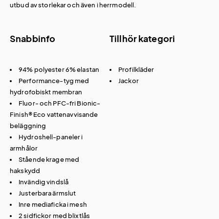
utbud av storlekar och även i herrmodell.
Snabbinfo
Tillhör kategori
94% polyester 6% elastan
Profilkläder
Performance-tyg med
Jackor
hydrofobiskt membran
Fluor- och PFC-fri Bionic-
Finish® Eco vattenavvisande
beläggning
Hydroshell-paneler i
armhålor
Stående krage med
hakskydd
Invändig vindslå
Justerbara ärmslut
Inre mediaficka i mesh
2 sidfickor med blixtlås