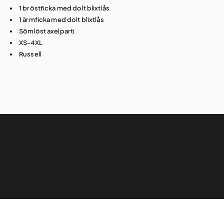
1 bröstficka med dolt blixtlås
1 ärmficka med dolt blixtlås
Sömlöst axelparti
XS-4XL
Russell