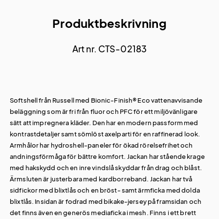
Produktbeskrivning
Art nr. CTS-02183
Softshell från Russell med Bionic-Finish® Eco vattenavvisande
beläggning som är fri från fluor och PFC för ett miljövänligare
sätt att impregnera kläder. Den har en modern passform med
kontrastdetaljer samt sömlöst axelparti för en raffinerad look.
Armhålor har hydroshell-paneler för ökad rörelsefrihet och
andningsförmåga för bättre komfort. Jackan har stående krage
med hakskydd och en inre vindslå skyddar från drag och blåst.
Ärmsluten är justerbara med kardborreband. Jackan har två
sidfickor med blixtlås och en bröst- samt ärmficka med dolda
blixtlås. Insidan är fodrad med bikake-jersey på framsidan och
det finns även en generös mediaficka i mesh. Finns i ett brett