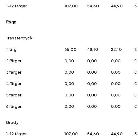
1-12 färger
107,00
54,60
44,90
3
Rygg
Transfertryck
1 färg
65,00
48,10
22,10
1
2 färger
0,00
0,00
0,00
0
3 färger
0,00
0,00
0,00
0
4 färger
0,00
0,00
0,00
0
5 färger
0,00
0,00
0,00
0
6 färger
0,00
0,00
0,00
0
Brodyr
1-12 färger
107,00
54,60
44,90
3