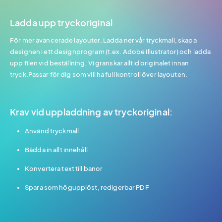
Ladda upp tryckoriginal
För mer avancerade layouter. Ladda ner vår tryckmall, skapa
designen i ett designprogram (t.ex. Adobe Illustrator) och ladda
upp filen vid beställning. Vi granskar alltid originalet innan
tryck.Passar för dig som vill ha full kontroll över layouten.
Krav vid uppladdning av tryckoriginal:
Använd tryckmall
Bädda in allt innehåll
Konvertera text till banor
Spara som högupplöst, redigerbar PDF