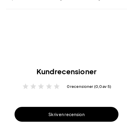
Kundrecensioner
star
star
star
star
star
0 recensioner (0,0 av 5)
Skriv en recension