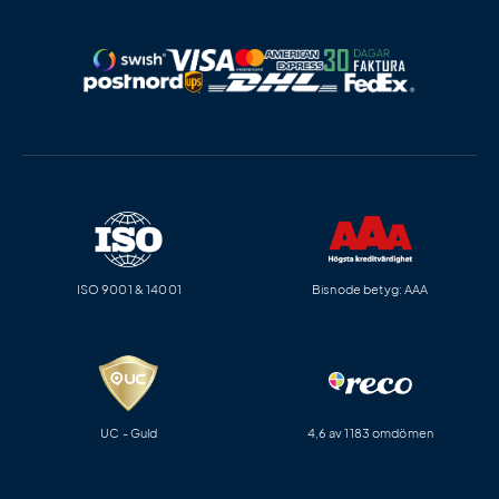
ISO 9001 & 14001
Bisnode betyg: AAA
UC - Guld
4,6 av 1183 omdömen