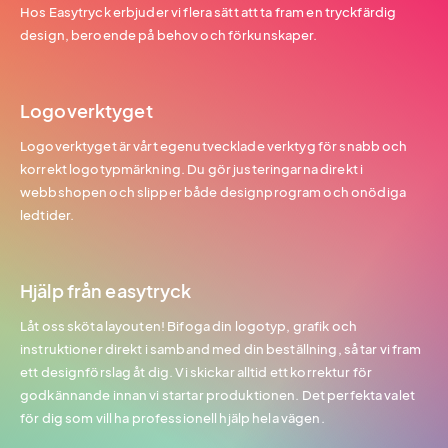
Hos Easytryck erbjuder vi flera sätt att ta fram en tryckfärdig
design, beroende på behov och förkunskaper.
Logoverktyget
Logoverktyget är vårt egenutvecklade verktyg för snabb och
korrekt logotypmärkning. Du gör justeringarna direkt i
webbshopen och slipper både designprogram och onödiga
ledtider.
Hjälp från easytryck
Låt oss sköta layouten! Bifoga din logotyp, grafik och
instruktioner direkt i samband med din beställning, så tar vi fram
ett designförslag åt dig. Vi skickar alltid ett korrektur för
godkännande innan vi startar produktionen. Det perfekta valet
för dig som vill ha professionell hjälp hela vägen.