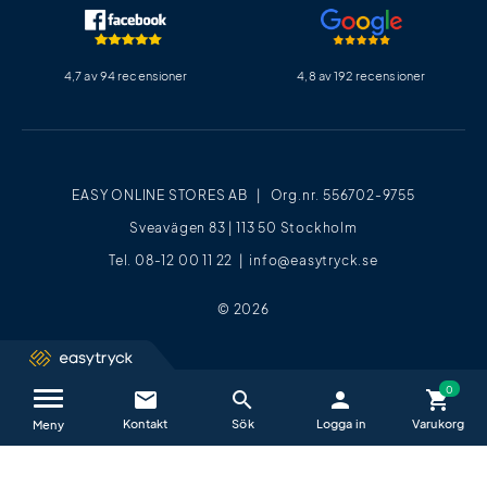
4,7 av 94 recensioner
4,8 av 192 recensioner
EASY ONLINE STORES AB | Org.nr. 556702-9755
Sveavägen 83 | 113 50 Stockholm
Tel. 08-12 00 11 22 |
info@easytryck.se
© 2026
email
search
person
shopping_cart
Kontakta oss / FAQ
close
Meny
Vi hjälper dig glatt alla vardagar mellan
09−17
.