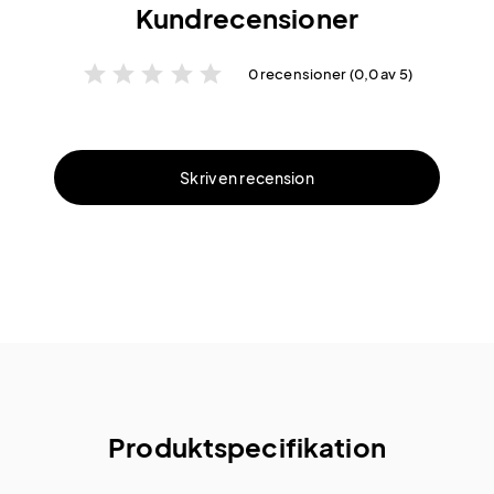
Kundrecensioner
star
star
star
star
star
0 recensioner (0,0 av 5)
Skriv en recension
Produktspecifikation