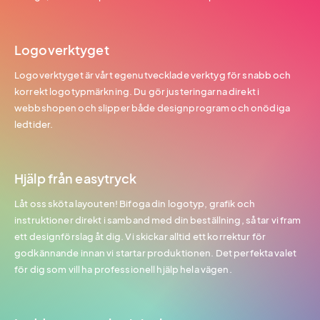
Logoverktyget
Logoverktyget är vårt egenutvecklade verktyg för snabb och
korrekt logotypmärkning. Du gör justeringarna direkt i
webbshopen och slipper både designprogram och onödiga
ledtider.
Hjälp från easytryck
Låt oss sköta layouten! Bifoga din logotyp, grafik och
instruktioner direkt i samband med din beställning, så tar vi fram
ett designförslag åt dig. Vi skickar alltid ett korrektur för
godkännande innan vi startar produktionen. Det perfekta valet
för dig som vill ha professionell hjälp hela vägen.