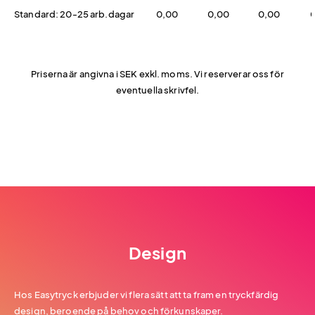
Standard: 20-25 arb.dagar
0,00
0,00
0,00
Priserna är angivna i SEK exkl. moms. Vi reserverar oss för
eventuella skrivfel.
Design
Hos Easytryck erbjuder vi flera sätt att ta fram en tryckfärdig
design, beroende på behov och förkunskaper.