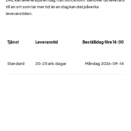
DHL kan leverera på en dag från Stockholm. Behöver du leverans
till en ort som tar mer tid än en dag kan det påverka
leveranstiden.
Tjänst
Leveranstid
Beställidag före 14:00
Standard
20-25 arb.dagar
Måndag 2026-09-14