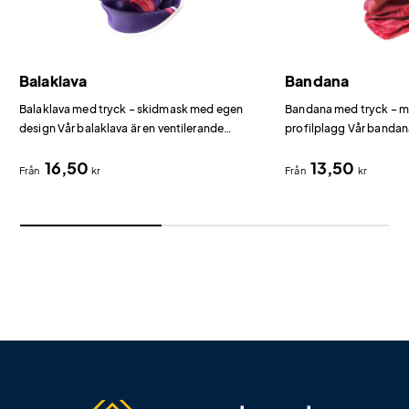
Balaklava
Bandana
Balaklava med tryck – skidmask med egen
Bandana med tryck – mu
design Vår balaklava är en ventilerande
profilplagg Vår bandana
skidmask i 100% polyester som kan tryckas
scarf i polyester som 
16,50
13,50
över hela ytan med digitaltryck i obegränsat
pannband, hårsnodd, ba
Från
kr
Från
kr
antal färger.
halsvärmare.