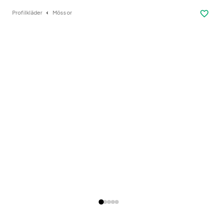
favorite_border
Profilkläder
Mössor