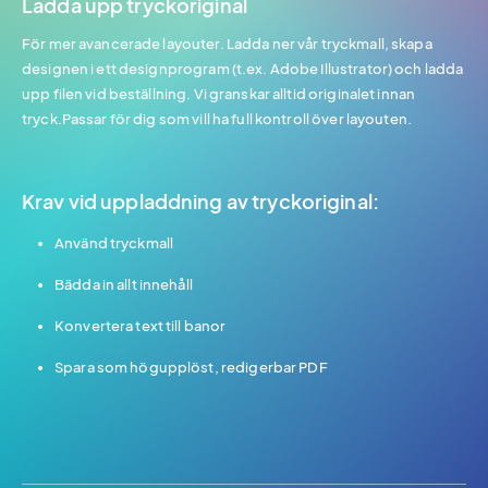
Ladda upp tryckoriginal
För mer avancerade layouter. Ladda ner vår tryckmall, skapa
designen i ett designprogram (t.ex. Adobe Illustrator) och ladda
upp filen vid beställning. Vi granskar alltid originalet innan
tryck.Passar för dig som vill ha full kontroll över layouten.
Krav vid uppladdning av tryckoriginal:
Använd tryckmall
Bädda in allt innehåll
Konvertera text till banor
Spara som högupplöst, redigerbar PDF