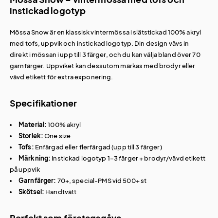
instickad logotyp
Mössa Snow är en klassisk vintermössa i slätstickad 100% akryl
med tofs, uppvik och instickad logotyp. Din design vävs in
direkt i mössan i upp till 3 färger, och du kan välja bland över 70
garnfärger. Uppviket kan dessutom märkas med brodyr eller
vävd etikett för extra exponering.
Specifikationer
Material:
100% akryl
Storlek:
One size
Tofs:
Enfärgad eller flerfärgad (upp till 3 färger)
Märkning:
Instickad logotyp 1–3 färger + brodyr/vävd etikett
på uppvik
Garnfärger:
70+, special-PMS vid 500+ st
Skötsel:
Handtvätt
Perfekt som företagsgåva