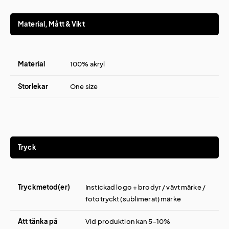
Material, Mått & Vikt
Material
100% akryl
Storlekar
One size
Tryck
Tryckmetod(er)
Instickad logo + brodyr / vävt märke /
fototryckt (sublimerat) märke
Att tänka på
Vid produktion kan 5-10%