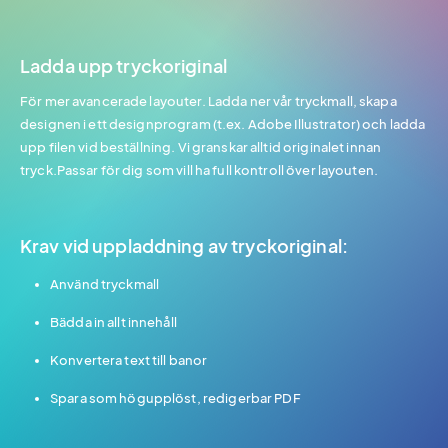
Ladda upp tryckoriginal
För mer avancerade layouter. Ladda ner vår tryckmall, skapa
designen i ett designprogram (t.ex. Adobe Illustrator) och ladda
upp filen vid beställning. Vi granskar alltid originalet innan
tryck.Passar för dig som vill ha full kontroll över layouten.
Krav vid uppladdning av tryckoriginal:
Använd tryckmall
Bädda in allt innehåll
Konvertera text till banor
Spara som högupplöst, redigerbar PDF