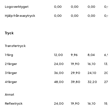
Logoverktyget
0,00
0,00
0,00
0,
Hjälp från easytryck
0,00
0,00
0,00
0,
Tryck
Transfertryck
1 färg
12,00
9,96
8,04
6,
2 färger
24,00
19,90
16,10
13
3 färger
36,00
29,90
24,10
20
4 färger
48,00
39,80
32,20
27
Annat
Reflextryck
24,00
19,90
16,10
15,