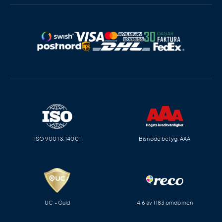
ISO 9001 & 14001
Bisnode betyg: AAA
UC - Guld
4,6 av 1183 omdömen