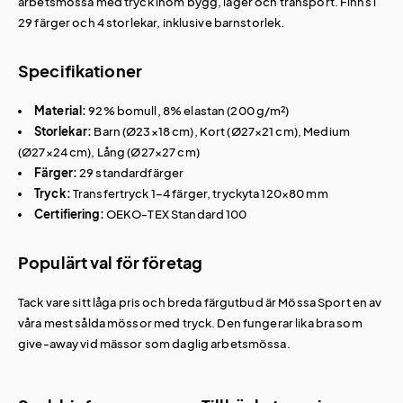
arbetsmössa med tryck inom bygg, lager och transport. Finns i
29 färger och 4 storlekar, inklusive barnstorlek.
Specifikationer
Material:
92% bomull, 8% elastan (200 g/m²)
Storlekar:
Barn (Ø23×18 cm), Kort (Ø27×21 cm), Medium
(Ø27×24 cm), Lång (Ø27×27 cm)
Färger:
29 standardfärger
Tryck:
Transfertryck 1–4 färger, tryckyta 120×80 mm
Certifiering:
OEKO-TEX Standard 100
Populärt val för företag
Tack vare sitt låga pris och breda färgutbud är Mössa Sport en av
våra mest sålda
mössor med tryck
. Den fungerar lika bra som
give-away vid mässor som daglig arbetsmössa.