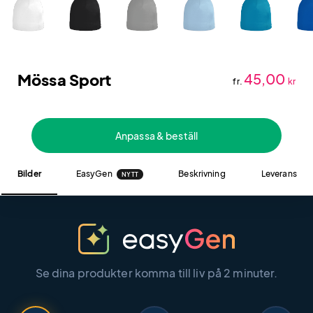
Mössa Sport
45,00
fr.
kr
Anpassa & beställ
Bilder
EasyGen
Beskrivning
Leverans
NYTT
Se dina produkter komma till liv på 2 minuter.