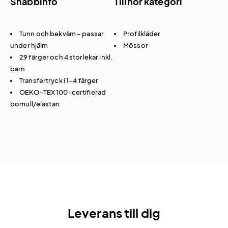
Snabbinfo
Tillhör kategori
Tunn och bekväm – passar
Profilkläder
under hjälm
Mössor
29 färger och 4 storlekar inkl.
barn
Transfertryck i 1–4 färger
OEKO-TEX 100-certifierad
bomull/elastan
Leverans till dig