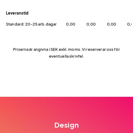
Leveranstid
Standard: 20-25 arb.dagar
0,00
0,00
0,00
0,
Priserna är angivna i SEK exkl. moms. Vi reserverar oss för
eventuella skrivfel.
Design