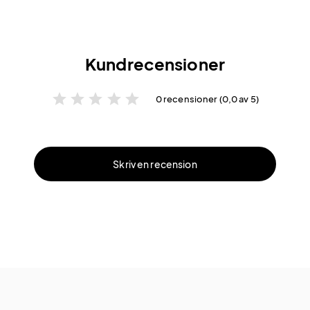
Kundrecensioner
star
star
star
star
star
0 recensioner (0,0 av 5)
Skriv en recension