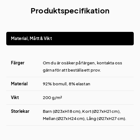
Produktspecifikation
Material, Mått & Vikt
Färger
Om du är osäker på färgen, kontakta oss
gärna för att beställa ett prov.
Material
92% bomull, 8% elastan
Vikt
200 g/m²
Storlekar
Barn (Ø23xH18 cm), Kort (Ø27xH21 cm),
Mellan (Ø27xH24 cm), Lång (Ø27xH27 cm).