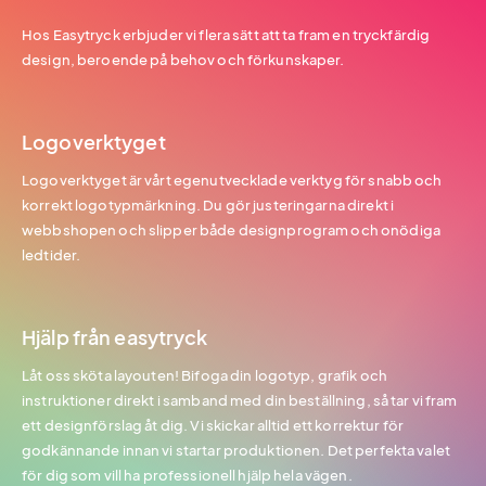
Hos Easytryck erbjuder vi flera sätt att ta fram en tryckfärdig
design, beroende på behov och förkunskaper.
Logoverktyget
Logoverktyget är vårt egenutvecklade verktyg för snabb och
korrekt logotypmärkning. Du gör justeringarna direkt i
webbshopen och slipper både designprogram och onödiga
ledtider.
Hjälp från easytryck
Låt oss sköta layouten! Bifoga din logotyp, grafik och
instruktioner direkt i samband med din beställning, så tar vi fram
ett designförslag åt dig. Vi skickar alltid ett korrektur för
godkännande innan vi startar produktionen. Det perfekta valet
för dig som vill ha professionell hjälp hela vägen.