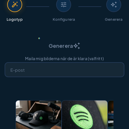
auto_fix_high
tune
auto_awesome
Logotyp
Konfigurera
Generera
auto_awesome
Generera
Maila mig bilderna när de är klara (valfritt)