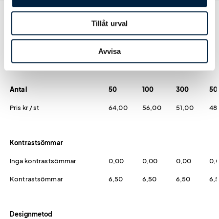
Tillåt urval
Prislista
Avvisa
Antal
50
100
300
50
Pris kr / st
64,00
56,00
51,00
48
Kontrastsömmar
Inga kontrastsömmar
0,00
0,00
0,00
0,
Kontrastsömmar
6,50
6,50
6,50
6,
Designmetod