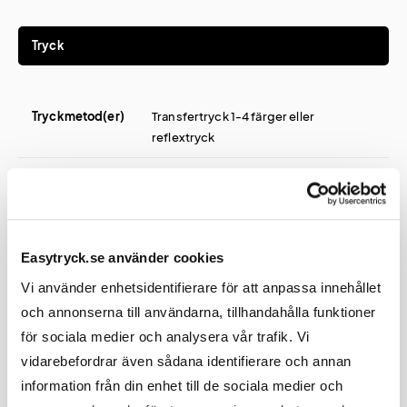
Tryck
Tryckmetod(er)
Transfertryck 1-4 färger eller
reflextryck
Tryckyta
120x80 mm (Reflextryck: 100x25 mm.
Minsta textstorlek: 10 mm.)
Pantone
100% exakt färgmatchning kan inte
Easytryck.se använder cookies
färgmatchning
garanteras, men det blir riktigt nära.
Mössfärgers PMS-koder är
Vi använder enhetsidentifierare för att anpassa innehållet
ungefärliga.
och annonserna till användarna, tillhandahålla funktioner
för sociala medier och analysera vår trafik. Vi
vidarebefordrar även sådana identifierare och annan
information från din enhet till de sociala medier och