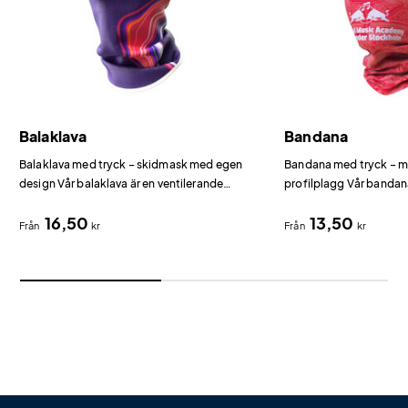
Balaklava
Bandana
Balaklava med tryck – skidmask med egen
Bandana med tryck – mu
design Vår balaklava är en ventilerande
profilplagg Vår bandana
skidmask i 100% polyester som kan tryckas
scarf i polyester som 
16,50
13,50
över hela ytan med digitaltryck i obegränsat
pannband, hårsnodd, ba
Från
kr
Från
kr
antal färger.
halsvärmare.