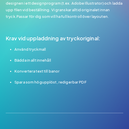
designen i ett designprogram (t.ex. Adobe Illustrator) och ladda
upp filen vid beställning. Vi granskar alltid originalet innan
tryck.Passar för dig som vill ha full kontroll över layouten.
Krav vid uppladdning av tryckoriginal:
Använd tryckmall
Bädda in allt innehåll
Konvertera text till banor
Spara som högupplöst, redigerbar PDF