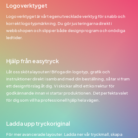
Logoverktyget
Logoverktyget är vårt egenutvecklade verktyg för snabb och
korrekt logotypmärkning. Du gör justeringarna direkt i
webbshopen och slipper både designprogram och onödiga
ledtider.
Hjälp från easytryck
Låt oss sköta layouten! Bifoga din logotyp, grafik och
instruktioner direkt i samband med din beställning, så tar vi fram
ett designförslag åt dig. Vi skickar alltid ett korrektur för
godkännande innan vi startar produktionen. Det perfekta valet
för dig som vill ha professionell hjälp hela vägen.
Ladda upp tryckoriginal
För mer avancerade layouter. Ladda ner vår tryckmall, skapa