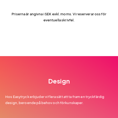
Priserna är angivna i SEK exkl. moms. Vi reserverar oss för
eventuella skrivfel.
Design
Hos Easytryck erbjuder vi flera sätt att ta fram en tryckfärdig
design, beroende på behov och förkunskaper.