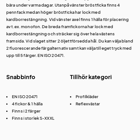
bära under varma dagar. Utanpå vänster bröstficka finns 4
pennfack medan höger bröstficka har lock med
kardborrestängning. Vid vänster axel finns 1 hälla för placering
av t.ex. monofon. De breda framfickorna har lock med
kardborrestängning och sträcker sig över hela västens
framsida. Vid slaget sitter 2 öljettförsedda hål. Du kan välja bland
2 fluorescerande färgalternativ samt kan välja till eget tryck med
upp till 5 färger. EN ISO 20471.
Snabbinfo
Tillhör kategori
EN ISO 20471
Profilkläder
4 fickor & 1 hälla
Reflexvästar
Finns i 2 färger
Finns i storlek S-XXXL