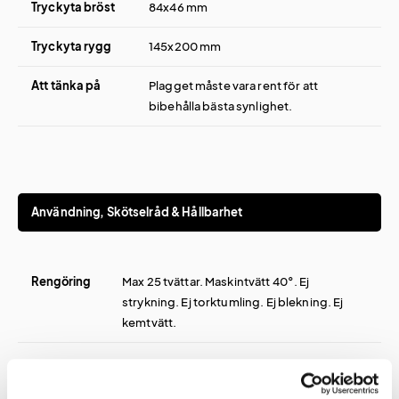
Tryckyta bröst
84x46 mm
Tryckyta rygg
145x200 mm
Att tänka på
Plagget måste vara rent för att
bibehålla bästa synlighet.
Användning, Skötselråd & Hållbarhet
Rengöring
Max 25 tvättar. Maskintvätt 40°. Ej
strykning. Ej torktumling. Ej blekning. Ej
kemtvätt.