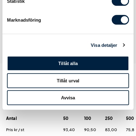
Statistik
Certifikat
CE-märkt. EN ISO 20471 Klass 2
Marknadsföring
Visa detaljer
Tillåt alla
Tillåt urval
Prislista
Avvisa
Antal
50
100
250
500
Pris kr / st
93,40
90,50
83,00
75,8