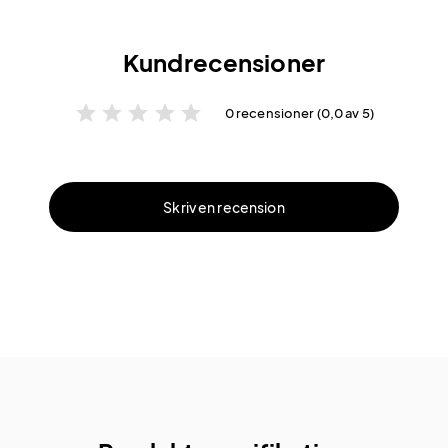
Kundrecensioner
star
star
star
star
star
0 recensioner (0,0 av 5)
Skriv en recension