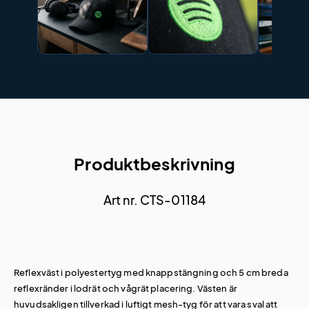
Produktbeskrivning
Art nr. CTS-01184
Reflexväst i polyestertyg med knappstängning och 5 cm breda
reflexränder i lodrät och vågrät placering. Västen är
huvudsakligen tillverkad i luftigt mesh-tyg för att vara sval att