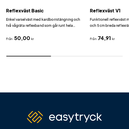
Reflexväst Basic
Reflexväst V1
Enkel varselväst med kardborrstängning och
Funktionell reflexväst 
två vågräta reflexband som går runt hela
och 5 cm breda reflexrä
västen.
50,00
74,91
Från
kr
Från
kr