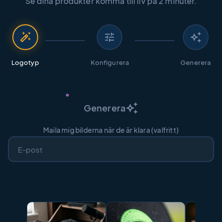
Se dina produkter komma till liv på 2 minuter.
auto_fix_high
tune
auto_awesome
Logotyp
Konfigurera
Generera
auto_awesome
Generera
Maila mig bilderna när de är klara (valfritt)