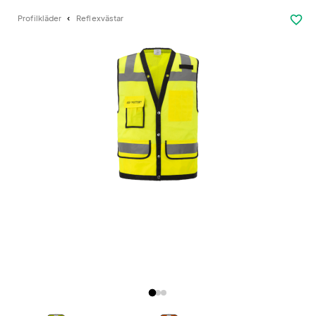
favorite_border
Profilkläder
Reflexvästar