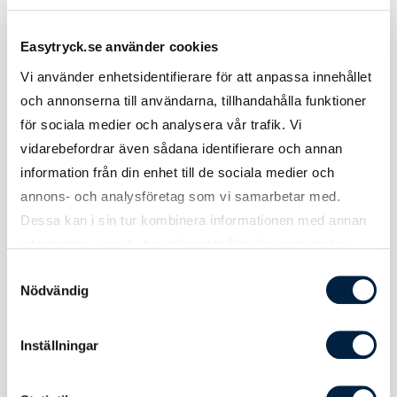
Produktinformation
Easytryck.se använder cookies
Vi använder enhetsidentifierare för att anpassa innehållet
Ficka 1
Lock med kardborre.
och annonserna till användarna, tillhandahålla funktioner
för sociala medier och analysera vår trafik. Vi
Ficka 2
1 fack + 4 yttre pennfack.
vidarebefordrar även sådana identifierare och annan
information från din enhet till de sociala medier och
Ficka 3
Lock med kardborre.
annons- och analysföretag som vi samarbetar med.
Ficka 4
Lock med kardborre.
Dessa kan i sin tur kombinera informationen med annan
information som du har tillhandahållit eller som de har
Hällor
1 st ovanför vänster bröstficka.
samlat in när du har använt deras tjänster.
Samtyckesval
Nödvändig
Inställningar
Certifikat / Garantier