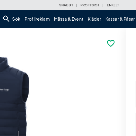
SNABBT
|
PROFFSIGT
|
ENKELT
search
Sök
Profilreklam
Mässa & Event
Kläder
Kassar & Påsar
favorite_border