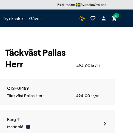
Exkl. moms
Svenska
Om oss
wb_incandescent
favorite_border
person
shopping_cart
Trycksaker
Gåvor
Täckväst Pallas
Herr
494,00
kr
/st
CTS-01489
Täckväst Pallas Herr
494,00
kr
/st
Färg
Marinblå