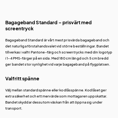
Bagageband Standard – prisvärt med
screentryck
Bagageband Standard är vårt mest prisvärda bagageband och
det naturliga förstahandsvalet vid större beställningar. Bandet
tillverkas i valfri Pantone-färg och screentrycks med din logotyp
i 1–4 PMS-färger på en sida. Med 180 cm längd och 5 cm bredd
ger bandet stor synlighet vid varje bagageband på flygplatsen.
Valfritt spänne
Välj mellan standardspänne eller kodlåsspänne. Kodlåset ger
extra säkerhet och ett mervärde som mottagaren uppskattar.
Bandet skyddar dessutom väskan från att öppna sig under
transport.