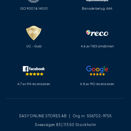
ISO 9001 & 14001
Bisnode betyg: AAA
UC - Guld
4,6 av 1183 omdömen
4,7 av 94 recensioner
4,8 av 192 recensioner
EASY ONLINE STORES AB | Org.nr. 556702-9755
Sveavägen 83 | 113 50 Stockholm