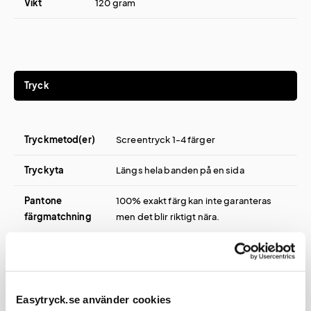
Vikt
120 gram
Tryck
Tryckmetod(er)
Screentryck 1-4 färger
Tryckyta
Längs hela banden på en sida
Pantone
100% exakt färg kan inte garanteras
färgmatchning
men det blir riktigt nära.
Easytryck.se använder cookies