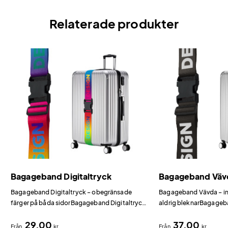
Relaterade produkter
Bagageband Digitaltryck
Bagageband Väv
Bagageband Digitaltryck – obegränsade
Bagageband Vävda – i
färger på båda sidorBagageband Digitaltryck
aldrig bleknarBagageba
använder sublimationstryck för att ge dig
exklusiva bagageband d
29,00
37,00
total designfrihet.
direkt i bandet istället 
Från
kr
Från
kr