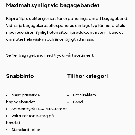
Maximalt synligt vid bagagebandet
Få profilprodukter ger så stor exponering som ett bagageband.
Vid varje bagagekarusell exponeras din logotyp för hundratals
medresenärer. Synligheten sitter i produktens natur – bandet
omsluter hela väskan och är omöjligt att missa.
Se fler
bagageband med tryck
i vårt sortiment.
Snabbinfo
Tillhör kategori
Mest prisvärda
Profilreklam
bagagebandet
Band
Screentryck i 1–4 PMS-färger
Valfri Pantone-färg på
bandet
Standard- eller