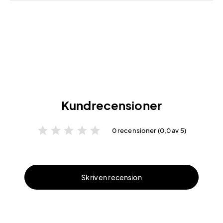
Kundrecensioner
star
star
star
star
star
0 recensioner (0,0 av 5)
Skriv en recension