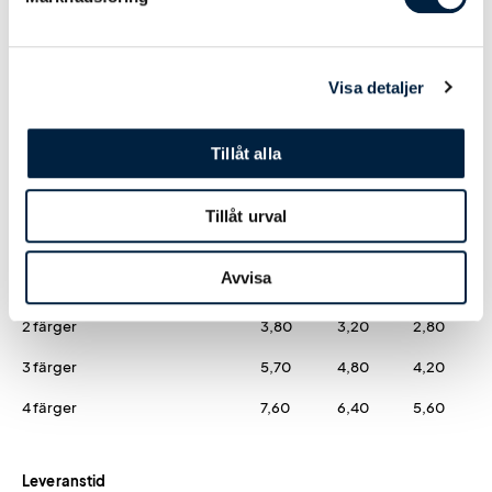
Designmetod
Ladda upp tryckoriginal
0,00
0,00
0,00
Visa detaljer
Hjälp från easytryck
0,00
0,00
0,00
Tillåt alla
Tryck
Tillåt urval
Screentryck
Avvisa
1 färg
1,90
1,60
1,40
2 färger
3,80
3,20
2,80
3 färger
5,70
4,80
4,20
4 färger
7,60
6,40
5,60
Leveranstid