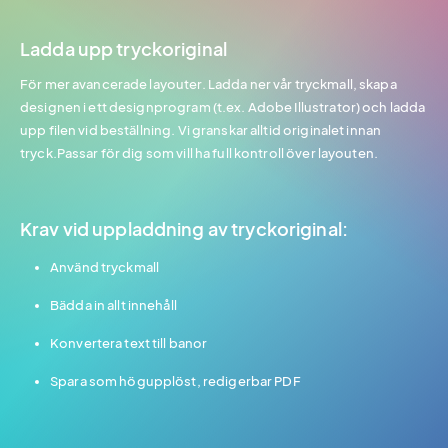
Ladda upp tryckoriginal
För mer avancerade layouter. Ladda ner vår tryckmall, skapa
designen i ett designprogram (t.ex. Adobe Illustrator) och ladda
upp filen vid beställning. Vi granskar alltid originalet innan
tryck.Passar för dig som vill ha full kontroll över layouten.
Krav vid uppladdning av tryckoriginal:
Använd tryckmall
Bädda in allt innehåll
Konvertera text till banor
Spara som högupplöst, redigerbar PDF