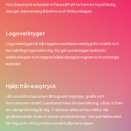
Hos Easytryck erbjuder vi flera sätt att ta fram en tryckfärdig
design, beroende på behov och förkunskaper.
Logoverktyget
Logoverktyget är vårt egenutvecklade verktyg för snabb och
korrekt logotypmärkning. Du gör justeringarna direkt i
webbshopen och slipper både designprogram och onödiga
ledtider.
Hjälp från easytryck
Låt oss sköta layouten! Bifoga din logotyp, grafik och
instruktioner direkt i samband med din beställning, så tar vi fram
ett designförslag åt dig. Vi skickar alltid ett korrektur för
godkännande innan vi startar produktionen. Det perfekta valet
för dig som vill ha professionell hjälp hela vägen.