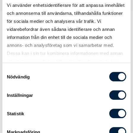
Vi använder enhetsidentifierare för att anpassa innehållet
och annonserna till användarna, tillhandahålla funktioner
för sociala medier och analysera vår trafik. Vi
vidarebefordrar även sådana identifierare och annan
Prislista
information från din enhet till de sociala medier och
annons- och analysföretag som vi samarbetar med.
Dessa kan i sin tur kombinera informationen med annan
information som du har tillhandahållit eller som de har
Antal
100
300
500
samlat in när du har använt deras tjänster.
Samtyckesval
Pris kr / st
30,00
28,00
26,00
Nödvändig
Inställningar
Spänne till bagageband
Standardspänne
0,00
0,00
0,00
Statistik
Spänne med kodlås
5,90
5,31
5,02
Marknadsföring