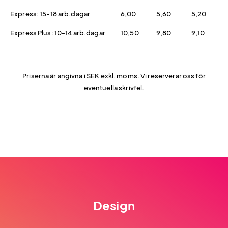
Express: 15-18 arb.dagar
6,00
5,60
5,20
Express Plus: 10-14 arb.dagar
10,50
9,80
9,10
Priserna är angivna i SEK exkl. moms. Vi reserverar oss för
eventuella skrivfel.
Design