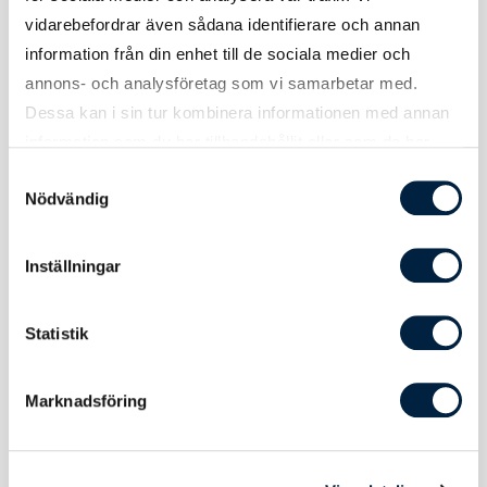
Material
Rostfritt stål, ABS. silikon
vidarebefordrar även sådana identifierare och annan
information från din enhet till de sociala medier och
Volym
Plunta: 200 ml. Koppar: 20 ml.
annons- och analysföretag som vi samarbetar med.
Dessa kan i sin tur kombinera informationen med annan
information som du har tillhandahållit eller som de har
samlat in när du har använt deras tjänster.
Samtyckesval
Tryck
Nödvändig
Inställningar
Tryckmetod(er)
Lasergravyr
Tryckyta
30x50 mm
Statistik
Graveringsyta
50x80 mm
Marknadsföring