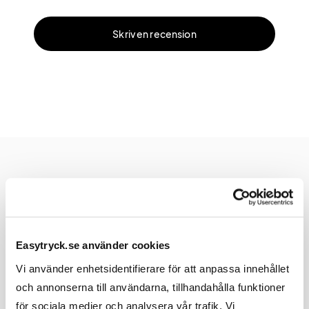
Skriv en recension
Produktspecifikation
Easytryck.se använder cookies
Material, Mått & Vikt
Vi använder enhetsidentifierare för att anpassa innehållet
och annonserna till användarna, tillhandahålla funktioner
för sociala medier och analysera vår trafik. Vi