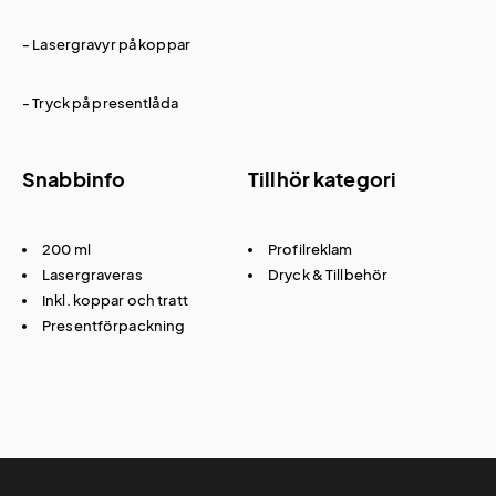
- Lasergravyr på koppar
- Tryck på presentlåda
Snabbinfo
Tillhör kategori
200 ml
Profilreklam
Lasergraveras
Dryck & Tillbehör
Inkl. koppar och tratt
Presentförpackning