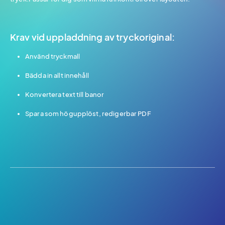
Krav vid uppladdning av tryckoriginal:
Använd tryckmall
Bädda in allt innehåll
Konvertera text till banor
Spara som högupplöst, redigerbar PDF