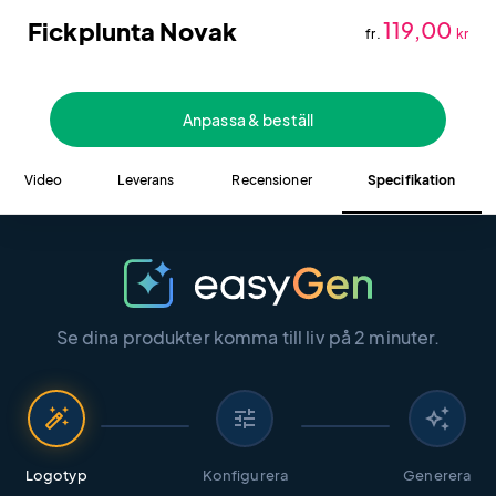
Fickplunta Novak
119,00
fr.
kr
Anpassa & beställ
Video
Leverans
Recensioner
Specifikation
Se dina produkter komma till liv på 2 minuter.
auto_fix_high
tune
auto_awesome
Logotyp
Konfigurera
Generera