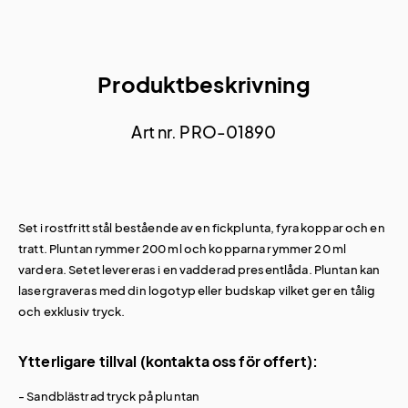
Produktbeskrivning
Art nr. PRO-01890
Set i rostfritt stål bestående av en fickplunta, fyra koppar och en
tratt. Pluntan rymmer 200 ml och kopparna rymmer 20 ml
vardera. Setet levereras i en vadderad presentlåda. Pluntan kan
lasergraveras med din logotyp eller budskap vilket ger en tålig
och exklusiv tryck.
Ytterligare tillval (kontakta oss för offert):
- Sandblästrad tryck på pluntan