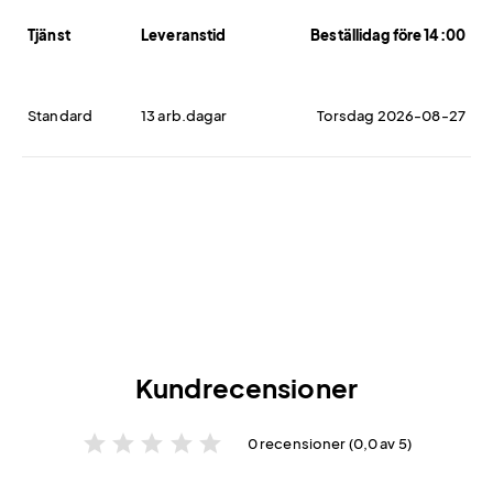
Tjänst
Leveranstid
Beställidag före 14:00
Standard
13 arb.dagar
Torsdag 2026-08-27
Kundrecensioner
star
star
star
star
star
0 recensioner (0,0 av 5)