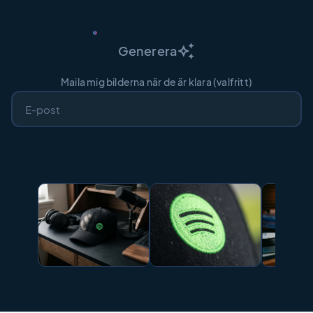
auto_awesome
Generera
Maila mig bilderna när de är klara (valfritt)