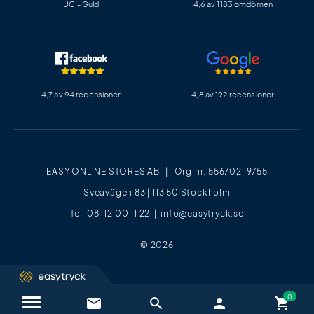
UC - Guld
4,6 av 1183 omdömen
4,7 av 94 recensioner
4,8 av 192 recensioner
EASY ONLINE STORES AB | Org.nr. 556702-9755
Sveavägen 83 | 113 50 Stockholm
Tel. 08-12 00 11 22 |
info@easytryck.se
© 2026
email
search
person
shopping_cart
Kontakta oss / FAQ
close