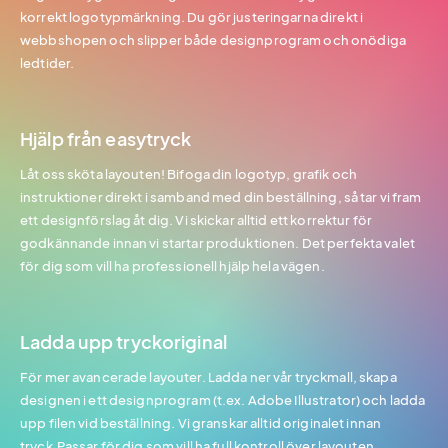
korrekt logotypmärkning. Du gör justeringarna direkt i
webbshopen och slipper både designprogram och onödiga
ledtider.
Hjälp från easytryck
Låt oss sköta layouten! Bifoga din logotyp, grafik och
instruktioner direkt i samband med din beställning, så tar vi fram
ett designförslag åt dig. Vi skickar alltid ett korrektur för
godkännande innan vi startar produktionen. Det perfekta valet
för dig som vill ha professionell hjälp hela vägen.
Ladda upp tryckoriginal
För mer avancerade layouter. Ladda ner vår tryckmall, skapa
designen i ett designprogram (t.ex. Adobe Illustrator) och ladda
upp filen vid beställning. Vi granskar alltid originalet innan
tryck.Passar för dig som vill ha full kontroll över layouten.