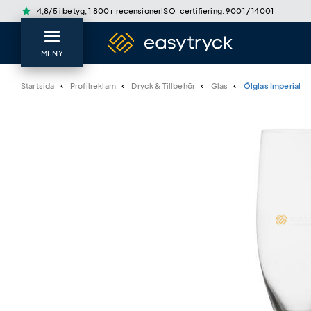
star
4,8/5 i betyg, 1 800+ recensioner
ISO-certifiering: 9001 / 14001
MENY
Startsida
Profilreklam
Dryck & Tillbehör
Glas
Ölglas Imperial