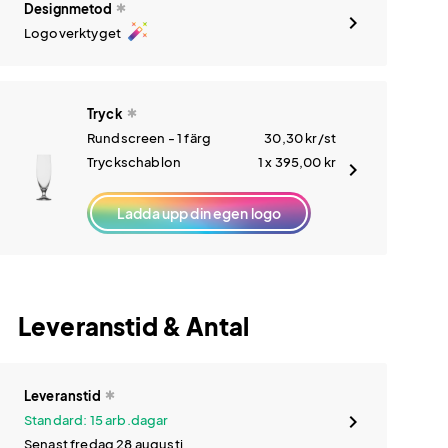
Designmetod
auto_fix_high
Logoverktyget
Tryck
Rundscreen - 1 färg
30,30
kr
/st
Tryckschablon
1 x 395,00
kr
Ladda upp din egen logo
Leveranstid & Antal
Leveranstid
Standard: 15 arb.dagar
Senast fredag 28 augusti