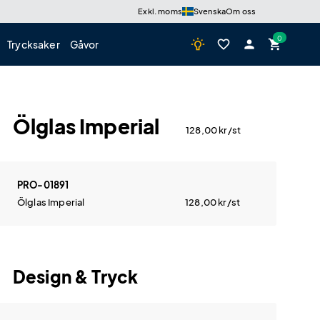
Exkl. moms
Svenska
Om oss
wb_incandescent
favorite_border
person
shopping_cart
Trycksaker
Gåvor
Ölglas Imperial
128,00
kr
/st
PRO-01891
Ölglas Imperial
128,00
kr
/st
Design & Tryck