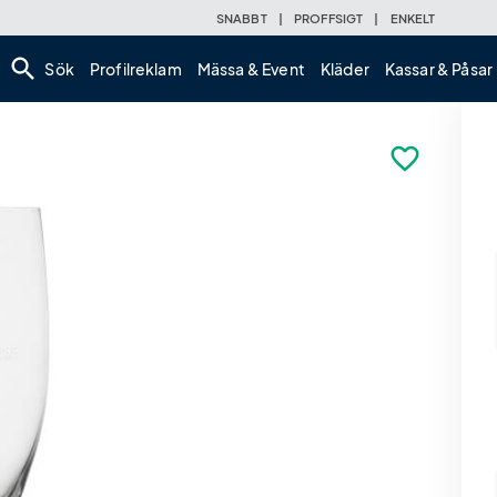
SNABBT
|
PROFFSIGT
|
ENKELT
search
Sök
Profilreklam
Mässa & Event
Kläder
Kassar & Påsar
favorite_border