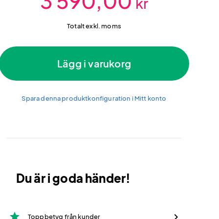
3 590,00
kr
Totalt exkl. moms
Lägg i varukorg
Spara denna produktkonfiguration i Mitt konto
Du är i goda händer!
star
Toppbetyg från kunder