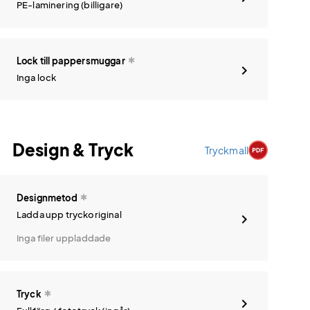
PE-laminering (billigare)
Lock till pappersmuggar
Inga lock
Design & Tryck
Tryckmall
Designmetod
Ladda upp tryckoriginal
Inga filer uppladdade
Tryck