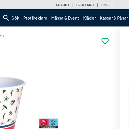
SNABBT
|
PROFFSIGT
|
ENKELT
search
Sök
Profilreklam
Mässa & Event
Kläder
Kassar & Påsar
4 cl
favorite_border