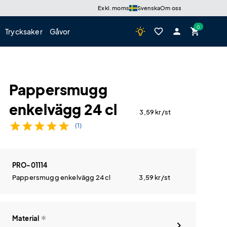
Exkl. moms
Svenska
Om oss
wb_incandescent
favorite_border
person
shopping_cart
Trycksaker
Gåvor
Pappersmugg
enkelvägg 24 cl
3,59
kr
/st
star
star
star
star
star
(1)
PRO-01114
Pappersmugg enkelvägg 24 cl
3,59
kr
/st
Material