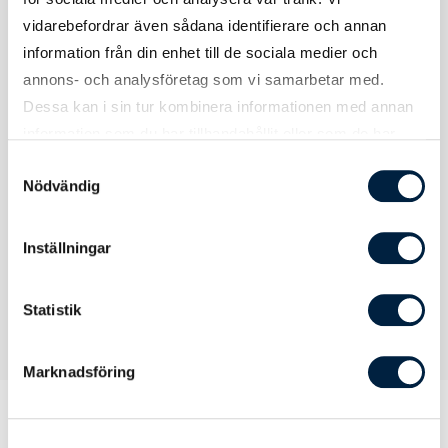
produkt
vidarebefordrar även sådana identifierare och annan
information från din enhet till de sociala medier och
annons- och analysföretag som vi samarbetar med.
Dessa kan i sin tur kombinera informationen med annan
Tryck
information som du har tillhandahållit eller som de har
samlat in när du har använt deras tjänster.
Samtyckesval
Nödvändig
Tryckyta
324x324 mm
Inställningar
Statistik
Marknadsföring