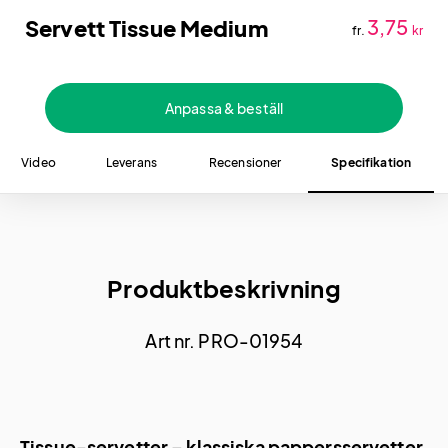
Servett Tissue Medium
3,75
fr.
kr
Anpassa & beställ
Video
Leverans
Recensioner
Specifikation
Produktbeskrivning
Art nr. PRO-01954
Tissue-servetter – klassiska pappersservetter