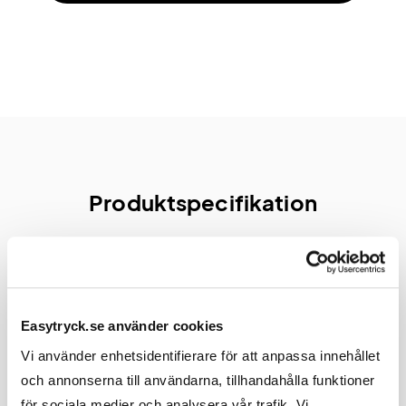
Produktspecifikation
Material, Mått & Vikt
Easytryck.se använder cookies
Material
Tissue-papper 3 lager
Vi använder enhetsidentifierare för att anpassa innehållet
och annonserna till användarna, tillhandahålla funktioner
Storlek på
Ovikt: 330x330 mm. 1/4-vikt: 165x165 mm.
för sociala medier och analysera vår trafik. Vi