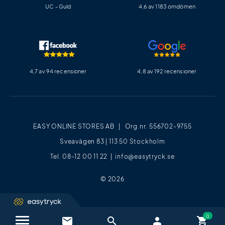
UC - Guld
4,6 av 1183 omdömen
4,7 av 94 recensioner
4,8 av 192 recensioner
EASY ONLINE STORES AB | Org.nr. 556702-9755
Sveavägen 83 | 113 50 Stockholm
Tel. 08-12 00 11 22 |
info@easytryck.se
© 2026
email
search
person
shopping_cart
Kontakta oss / FAQ
close