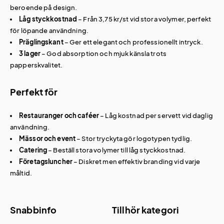
beroende på design.
Låg styckkostnad
– Från 3,75 kr/st vid stora volymer, perfekt
för löpande användning.
Präglingskant
– Ger ett elegant och professionellt intryck.
3 lager
– God absorption och mjuk känsla trots
papperskvalitet.
Perfekt för
Restauranger och caféer
– Låg kostnad per servett vid daglig
användning.
Mässor och event
– Stor tryckyta gör logotypen tydlig.
Catering
– Beställ stora volymer till låg styckkostnad.
Företagsluncher
– Diskret men effektiv branding vid varje
måltid.
Snabbinfo
Tillhör kategori