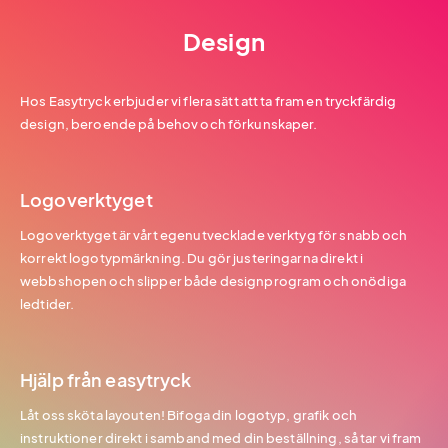
Design
Hos Easytryck erbjuder vi flera sätt att ta fram en tryckfärdig
design, beroende på behov och förkunskaper.
Logoverktyget
Logoverktyget är vårt egenutvecklade verktyg för snabb och
korrekt logotypmärkning. Du gör justeringarna direkt i
webbshopen och slipper både designprogram och onödiga
ledtider.
Hjälp från easytryck
Låt oss sköta layouten! Bifoga din logotyp, grafik och
instruktioner direkt i samband med din beställning, så tar vi fram