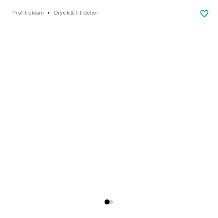
favorite_border
Profilreklam
Dryck & Tillbehör