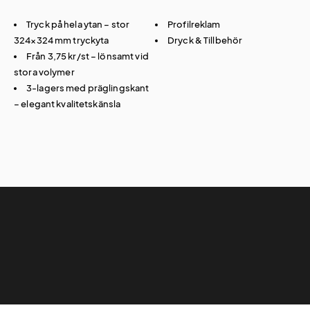
Tryck på hela ytan – stor
Profilreklam
324×324 mm tryckyta
Dryck & Tillbehör
Från 3,75 kr/st – lönsamt vid
stora volymer
3-lagers med präglingskant
– elegant kvalitetskänsla