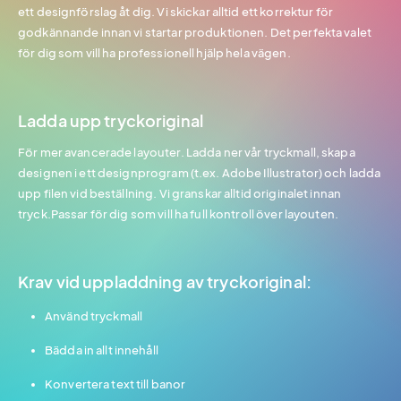
ett designförslag åt dig. Vi skickar alltid ett korrektur för
godkännande innan vi startar produktionen. Det perfekta valet
för dig som vill ha professionell hjälp hela vägen.
Ladda upp tryckoriginal
För mer avancerade layouter. Ladda ner vår tryckmall, skapa
designen i ett designprogram (t.ex. Adobe Illustrator) och ladda
upp filen vid beställning. Vi granskar alltid originalet innan
tryck.Passar för dig som vill ha full kontroll över layouten.
Krav vid uppladdning av tryckoriginal:
Använd tryckmall
Bädda in allt innehåll
Konvertera text till banor