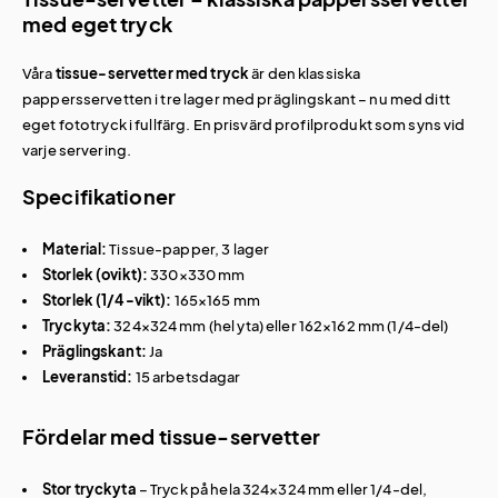
med eget tryck
Våra
tissue-servetter med tryck
är den klassiska
pappersservetten i tre lager med präglingskant – nu med ditt
eget fototryck i fullfärg. En prisvärd profilprodukt som syns vid
varje servering.
Specifikationer
Material:
Tissue-papper, 3 lager
Storlek (ovikt):
330×330 mm
Storlek (1/4-vikt):
165×165 mm
Tryckyta:
324×324 mm (hel yta) eller 162×162 mm (1/4-del)
Präglingskant:
Ja
Leveranstid:
15 arbetsdagar
Fördelar med tissue-servetter
Stor tryckyta
– Tryck på hela 324×324 mm eller 1/4-del,