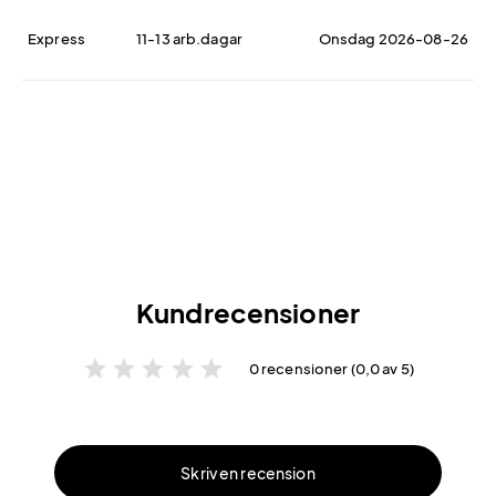
Express
11-13 arb.dagar
Onsdag 2026-08-26
Kundrecensioner
star
star
star
star
star
0 recensioner (0,0 av 5)
Skriv en recension