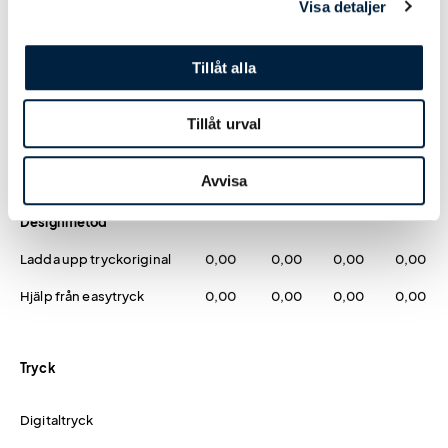
Visa detaljer
Prislista
Tillåt alla
Antal
120
240
480
960
Tillåt urval
Pris kr / st
10,50
7,15
5,75
5,35
Avvisa
Designmetod
Ladda upp tryckoriginal
0,00
0,00
0,00
0,00
Hjälp från easytryck
0,00
0,00
0,00
0,00
Tryck
Digitaltryck