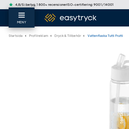
star
4,8/5 i betyg, 1 800+ recensioner
ISO-certifiering: 9001 / 14001
MENY
Startsida
Profilreklam
Dryck & Tillbehör
Vattenflaska Tutti Frutti