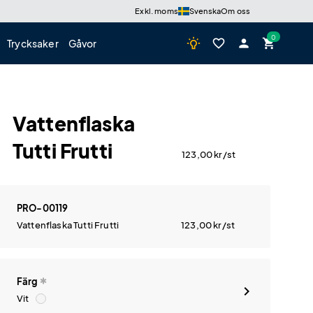
Exkl. moms
Svenska
Om oss
wb_incandescent
favorite_border
person
shopping_cart
Trycksaker
Gåvor
Vattenflaska
Tutti Frutti
123,00
kr
/st
PRO-00119
Vattenflaska Tutti Frutti
123,00
kr
/st
Färg
Vit