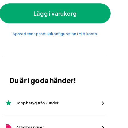
Lägg i varukorg
Spara denna produktkonfiguration i Mitt konto
Du är i goda händer!
star
Toppbetyg från kunder
sell
Alltid bra priser