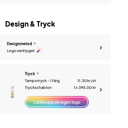
Design & Tryck
Designmetod
auto_fix_high
Logoverktyget
Tryck
Tampotryck - 1 färg
11,30
kr
/st
Tryckschablon
1 x 395,00
kr
Ladda upp din egen logo