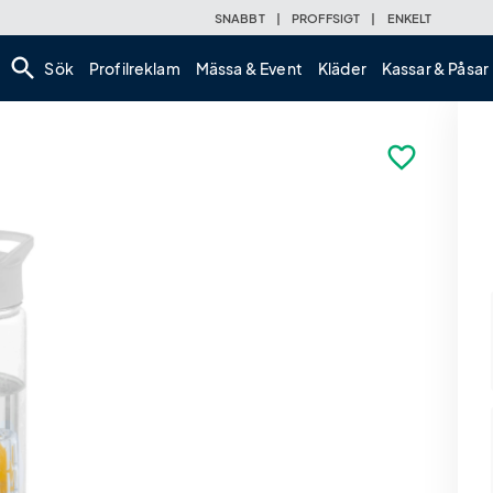
SNABBT
|
PROFFSIGT
|
ENKELT
search
Sök
Profilreklam
Mässa & Event
Kläder
Kassar & Påsar
favorite_border