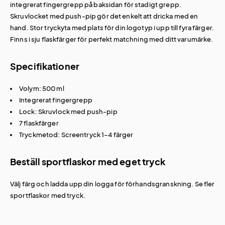
integrerat fingergrepp på baksidan för stadigt grepp.
Skruvlocket med push-pip gör det enkelt att dricka med en
hand. Stor tryckyta med plats för din logotyp i upp till fyra färger.
Finns i sju flaskfärger för perfekt matchning med ditt varumärke.
Specifikationer
Volym: 500 ml
Integrerat fingergrepp
Lock: Skruvlock med push-pip
7 flaskfärger
Tryckmetod: Screentryck 1–4 färger
Beställ sportflaskor med eget tryck
Välj färg och ladda upp din logga för förhandsgranskning. Se fler
sportflaskor med tryck
.