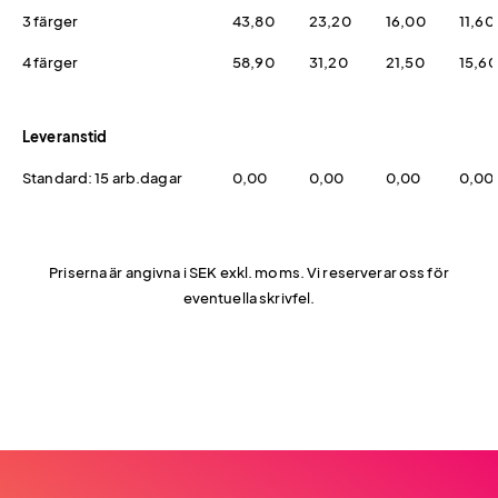
3 färger
43,80
23,20
16,00
11,60
4 färger
58,90
31,20
21,50
15,60
Leveranstid
Standard: 15 arb.dagar
0,00
0,00
0,00
0,00
Priserna är angivna i SEK exkl. moms. Vi reserverar oss för
eventuella skrivfel.