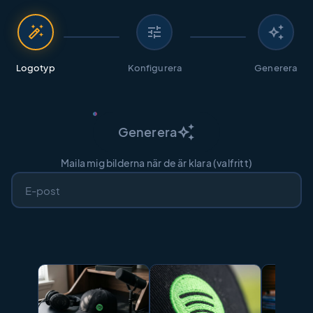
auto_fix_high
tune
auto_awesome
Logotyp
Konfigurera
Generera
auto_awesome
Generera
Maila mig bilderna när de är klara (valfritt)