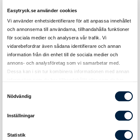
Höjd
185 mm
Easytryck.se använder cookies
Vikt
65 gram
Vi använder enhetsidentifierare för att anpassa innehållet
och annonserna till användarna, tillhandahålla funktioner
för sociala medier och analysera vår trafik. Vi
vidarebefordrar även sådana identifierare och annan
information från din enhet till de sociala medier och
Tryck
annons- och analysföretag som vi samarbetar med.
Dessa kan i sin tur kombinera informationen med annan
information som du har tillhandahållit eller som de har
Tryckmetod(er)
Screentryck
samlat in när du har använt deras tjänster.
Samtyckesval
Tryckyta
115x90 mm
Nödvändig
Inställningar
Statistik