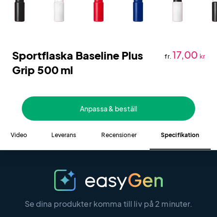
Sportflaska Baseline Plus
17,00
fr.
kr
Grip 500 ml
Anpassa & beställ
Video
Leverans
Recensioner
Specifikation
Se dina produkter komma till liv på 2 minuter.