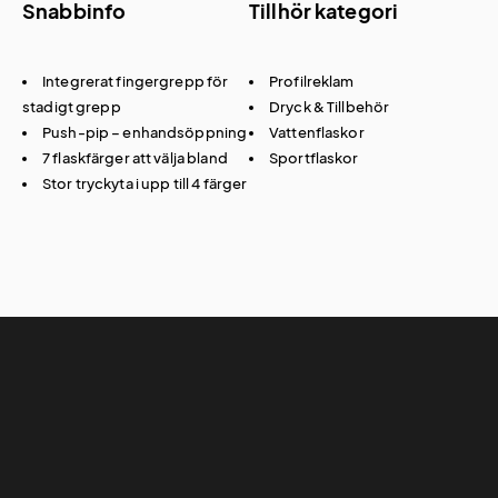
Snabbinfo
Tillhör kategori
Integrerat fingergrepp för
Profilreklam
stadigt grepp
Dryck & Tillbehör
Push-pip – enhandsöppning
Vattenflaskor
7 flaskfärger att välja bland
Sportflaskor
Stor tryckyta i upp till 4 färger