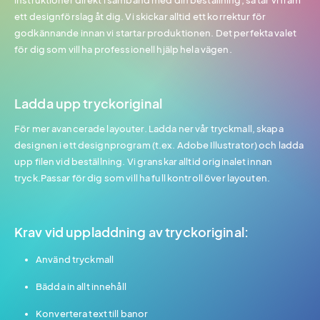
instruktioner direkt i samband med din beställning, så tar vi fram
ett designförslag åt dig. Vi skickar alltid ett korrektur för
godkännande innan vi startar produktionen. Det perfekta valet
för dig som vill ha professionell hjälp hela vägen.
Ladda upp tryckoriginal
För mer avancerade layouter. Ladda ner vår tryckmall, skapa
designen i ett designprogram (t.ex. Adobe Illustrator) och ladda
upp filen vid beställning. Vi granskar alltid originalet innan
tryck.Passar för dig som vill ha full kontroll över layouten.
Krav vid uppladdning av tryckoriginal:
Använd tryckmall
Bädda in allt innehåll
Konvertera text till banor