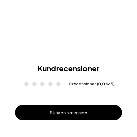
Kundrecensioner
star
star
star
star
star
0 recensioner (0,0 av 5)
Skriv en recension