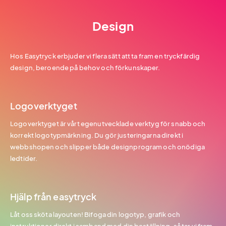
Design
Hos Easytryck erbjuder vi flera sätt att ta fram en tryckfärdig
design, beroende på behov och förkunskaper.
Logoverktyget
Logoverktyget är vårt egenutvecklade verktyg för snabb och
korrekt logotypmärkning. Du gör justeringarna direkt i
webbshopen och slipper både designprogram och onödiga
ledtider.
Hjälp från easytryck
Låt oss sköta layouten! Bifoga din logotyp, grafik och