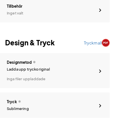
Tillbehör
Inget valt
Design & Tryck
Tryckmall
Designmetod
Ladda upp tryckoriginal
Inga filer uppladdade
Tryck
Sublimering