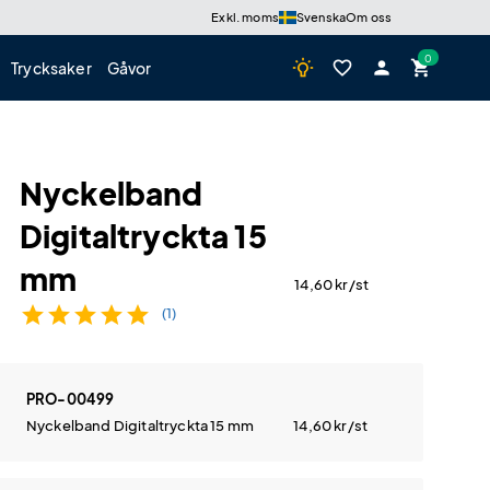
Exkl. moms
Svenska
Om oss
wb_incandescent
favorite_border
person
shopping_cart
Trycksaker
Gåvor
Nyckelband
Digitaltryckta 15
mm
14,60
kr
/st
star
star
star
star
star
(1)
PRO-00499
Nyckelband Digitaltryckta 15 mm
14,60
kr
/st