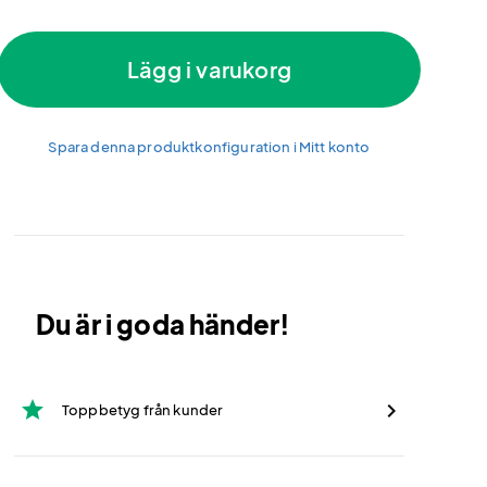
Lägg i varukorg
Spara denna produktkonfiguration i Mitt konto
Du är i goda händer!
star
Toppbetyg från kunder