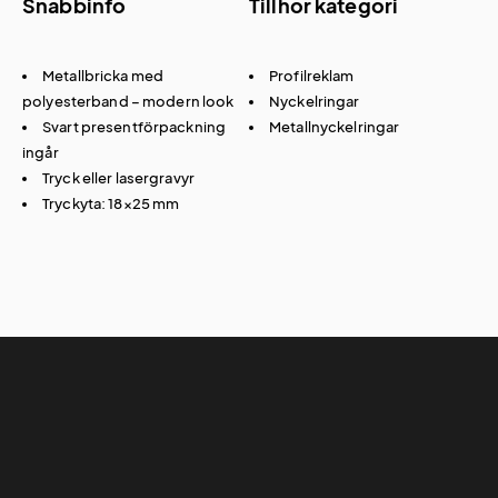
Snabbinfo
Tillhör kategori
Metallbricka med
Profilreklam
polyesterband – modern look
Nyckelringar
Svart presentförpackning
Metallnyckelringar
ingår
Tryck eller lasergravyr
Tryckyta: 18×25 mm