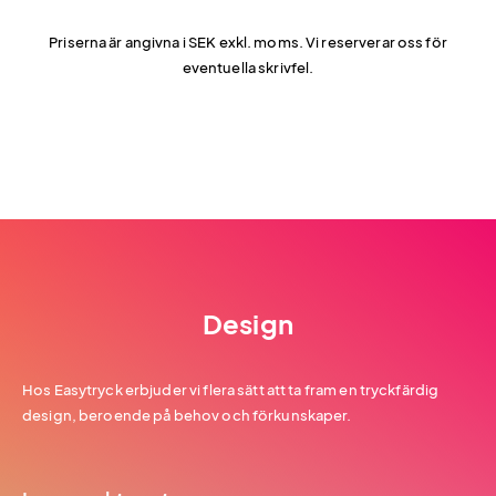
Priserna är angivna i SEK exkl. moms. Vi reserverar oss för
eventuella skrivfel.
Design
Hos Easytryck erbjuder vi flera sätt att ta fram en tryckfärdig
design, beroende på behov och förkunskaper.