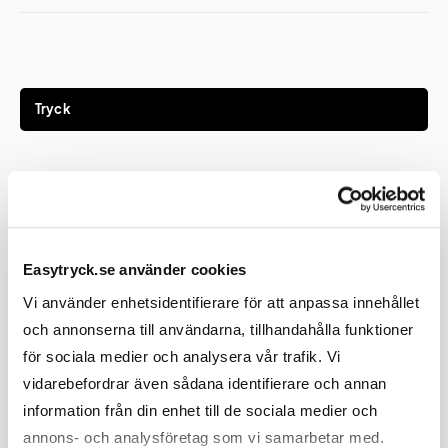
Tryck
Tryckmetod(er)
Tampotryck eller lasergravyr
Tryckyta
18x25 mm
Easytryck.se använder cookies
Graveringsyta
18x25 mm
Vi använder enhetsidentifierare för att anpassa innehållet
och annonserna till användarna, tillhandahålla funktioner
för sociala medier och analysera vår trafik. Vi
vidarebefordrar även sådana identifierare och annan
information från din enhet till de sociala medier och
annons- och analysföretag som vi samarbetar med.