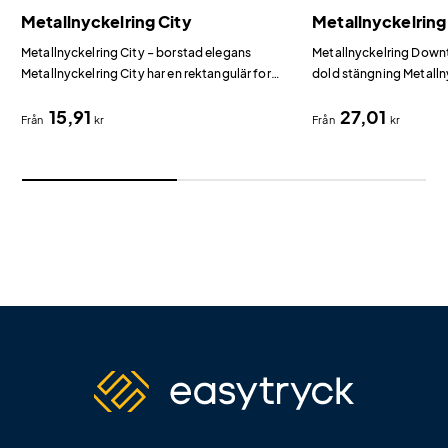
Metallnyckelring City
Metallnyckelri
Metallnyckelring City – borstad elegans
Metallnyckelring Down
Metallnyckelring City har en rektangulär form
dold stängning Metall
med borstad metallyta som ger ett diskret
utmärker sig med sin d
15,91
27,01
och modernt intryck.
ett rent och exklusivt 
Från
kr
Från
kr