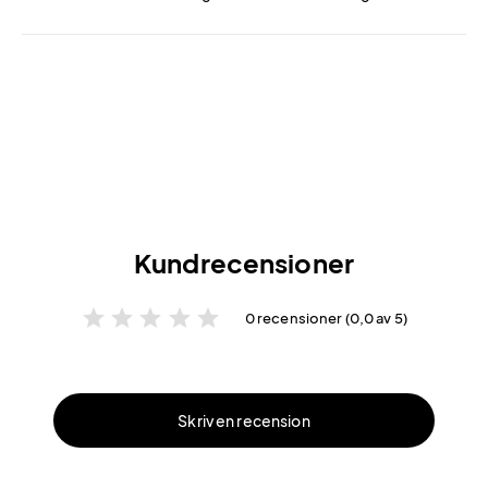
Kundrecensioner
star
star
star
star
star
0 recensioner (0,0 av 5)
Skriv en recension