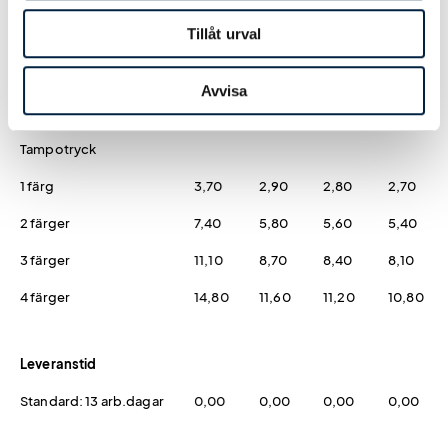
Hjälp från easytryck
0,00
0,00
0,00
0,00
Tillåt urval
Avvisa
Tryck
Tampotryck
1 färg
3,70
2,90
2,80
2,70
2 färger
7,40
5,80
5,60
5,40
3 färger
11,10
8,70
8,40
8,10
4 färger
14,80
11,60
11,20
10,80
Leveranstid
Standard: 13 arb.dagar
0,00
0,00
0,00
0,00