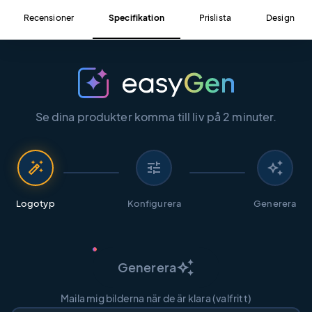
Recensioner
Specifikation
Prislista
Design
Se dina produkter komma till liv på 2 minuter.
auto_fix_high
tune
auto_awesome
Logotyp
Konfigurera
Generera
auto_awesome
Generera
Maila mig bilderna när de är klara (valfritt)