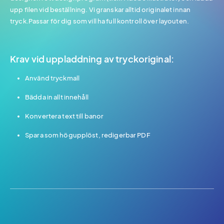
upp filen vid beställning. Vi granskar alltid originalet innan
tryck.Passar för dig som vill ha full kontroll över layouten.
Krav vid uppladdning av tryckoriginal:
Använd tryckmall
Bädda in allt innehåll
Konvertera text till banor
Spara som högupplöst, redigerbar PDF