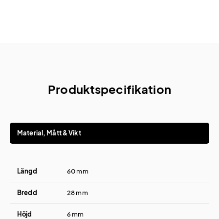
Produktspecifikation
Material, Mått & Vikt
Längd
60 mm
Bredd
28 mm
Höjd
6 mm