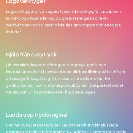
Logoverktyget
Logoverktyget är vårt egenutvecklade verktyg för snabb och
korrekt logotypmärkning. Du gör justeringarna direkt i
webbshopen och slipper både designprogram och onödiga
ledtider.
Hjälp från easytryck
Låt oss sköta layouten! Bifoga din logotyp, grafik och
instruktioner direkt i samband med din beställning, så tar vi fram
ett designförslag åt dig. Vi skickar alltid ett korrektur för
godkännande innan vi startar produktionen. Det perfekta valet
för dig som vill ha professionell hjälp hela vägen.
Ladda upp tryckoriginal
För mer avancerade layouter. Ladda ner vår tryckmall, skapa
designen i ett designprogram (t.ex. Adobe Illustrator) och ladda