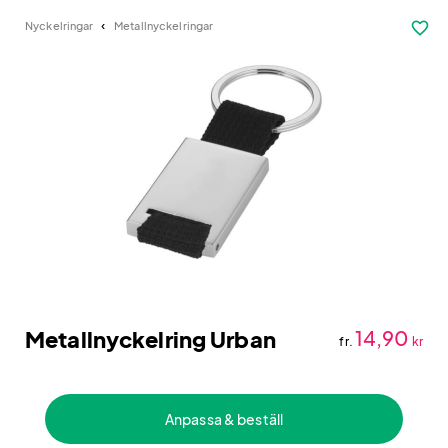
favorite_border
Nyckelringar
Metallnyckelringar
Metallnyckelring Urban
14,90
fr.
kr
Anpassa & beställ