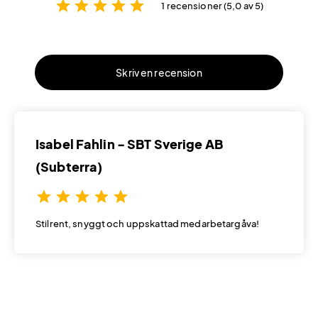
star
star
star
star
star
1 recensioner (5,0 av 5)
Skriv en recension
Isabel Fahlin - SBT Sverige AB
(Subterra)
star
star
star
star
star
Stilrent, snyggt och uppskattad medarbetargåva!