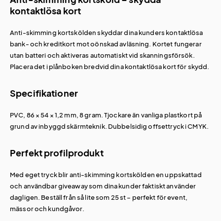
kontaktlösa kort
Anti-skimming kortskölden skyddar dina kunders kontaktlösa
bank- och kreditkort mot oönskad avläsning. Kortet fungerar
utan batteri och aktiveras automatiskt vid skanningsförsök.
Placera det i plånboken bredvid dina kontaktlösa kort för skydd.
Specifikationer
PVC, 86 × 54 × 1,2 mm, 8 gram. Tjockare än vanliga plastkort på
grund av inbyggd skärmteknik. Dubbelsidig offsettryck i CMYK.
Perfekt profilprodukt
Med eget tryck blir anti-skimming kortskölden en uppskattad
och användbar giveaway som dina kunder faktiskt använder
dagligen. Beställ från så lite som 25 st – perfekt för event,
mässor och kundgåvor.