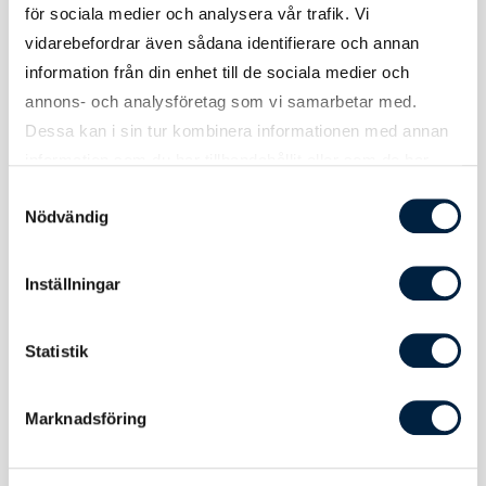
för sociala medier och analysera vår trafik. Vi
vidarebefordrar även sådana identifierare och annan
information från din enhet till de sociala medier och
annons- och analysföretag som vi samarbetar med.
Tryck
Dessa kan i sin tur kombinera informationen med annan
information som du har tillhandahållit eller som de har
samlat in när du har använt deras tjänster.
Samtyckesval
Tryckmetod(er)
Digitalt offsettryck (CMYK)
Nödvändig
Tryckyta
Utfallande 86x54 mm på båda sidor.
Inställningar
Att tänka på
Svart färg anges med C0, M0, Y0,
K100.
Statistik
Marknadsföring