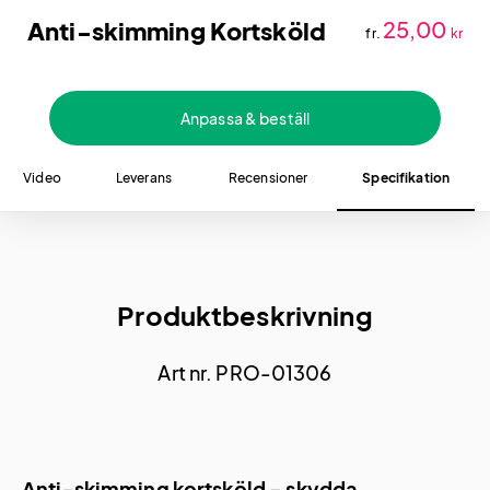
Anti-skimming Kortsköld
25,00
fr.
kr
Anpassa & beställ
Video
Leverans
Recensioner
Specifikation
Produktbeskrivning
Art nr. PRO-01306
Anti-skimming kortsköld – skydda