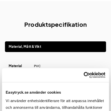
Produktspecifikation
Material, Mått & Vikt
Material
PVC
Bredd
86 mm
Höjd
54 mm
Easytryck.se använder cookies
Tjocklek
1,2 mm
Vi använder enhetsidentifierare för att anpassa innehållet
och annonserna till användarna, tillhandahålla funktioner
Vikt
8 gram