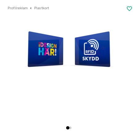
favorite_border
Profilreklam
Plastkort