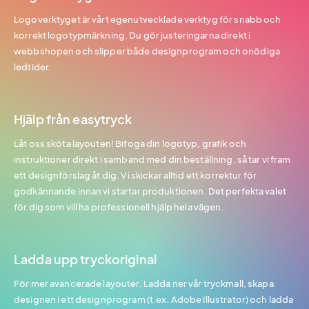
Logoverktyget är vårt egenutvecklade verktyg för snabb och
korrekt logotypmärkning. Du gör justeringarna direkt i
webbshopen och slipper både designprogram och onödiga
ledtider.
Hjälp från easytryck
Låt oss sköta layouten! Bifoga din logotyp, grafik och
instruktioner direkt i samband med din beställning, så tar vi fram
ett designförslag åt dig. Vi skickar alltid ett korrektur för
godkännande innan vi startar produktionen. Det perfekta valet
för dig som vill ha professionell hjälp hela vägen.
Ladda upp tryckoriginal
För mer avancerade layouter. Ladda ner vår tryckmall, skapa
designen i ett designprogram (t.ex. Adobe Illustrator) och ladda