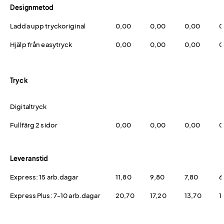
Designmetod
Ladda upp tryckoriginal
0,00
0,00
0,00
0
Hjälp från easytryck
0,00
0,00
0,00
0
Tryck
Digitaltryck
Fullfärg 2 sidor
0,00
0,00
0,00
0
Leveranstid
Express: 15 arb.dagar
11,80
9,80
7,80
6
Express Plus: 7-10 arb.dagar
20,70
17,20
13,70
1