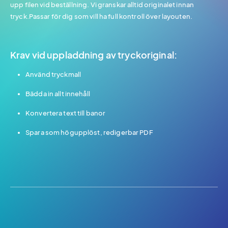
upp filen vid beställning. Vi granskar alltid originalet innan
tryck.Passar för dig som vill ha full kontroll över layouten.
Krav vid uppladdning av tryckoriginal:
Använd tryckmall
Bädda in allt innehåll
Konvertera text till banor
Spara som högupplöst, redigerbar PDF