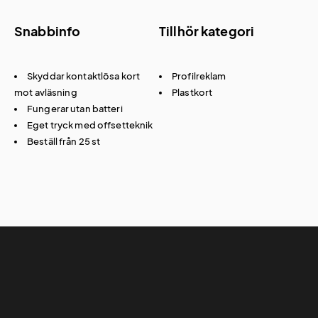
Snabbinfo
Tillhör kategori
Skyddar kontaktlösa kort
Profilreklam
mot avläsning
Plastkort
Fungerar utan batteri
Eget tryck med offsetteknik
Beställ från 25 st