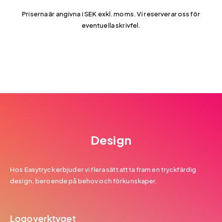
Priserna är angivna i SEK exkl. moms. Vi reserverar oss för
eventuella skrivfel.
Design
Hos Easytryck erbjuder vi flera sätt att ta fram en tryckfärdig
design, beroende på behov och förkunskaper.
Logoverktyget