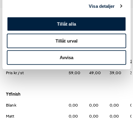
Visa detaljer
Tillåt alla
Prislista
Tillåt urval
Avvisa
Antal
25
50
100
2
Pris kr / st
59,00
49,00
39,00
3
Ytfinish
Blank
0,00
0,00
0,00
0
Matt
0,00
0,00
0,00
0