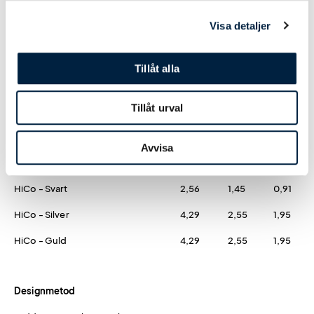
Mifare 1K
19,50
15,10
13,90
Visa detaljer
Mifare 4K
29,30
21,50
20,90
Tillåt alla
Magnetremsa
Tillåt urval
LoCo - Svart
1,78
0,99
0,61
LoCo - Silver
2,48
1,82
1,17
Avvisa
LoCo - Guld
2,48
1,82
1,17
HiCo - Svart
2,56
1,45
0,91
HiCo - Silver
4,29
2,55
1,95
HiCo - Guld
4,29
2,55
1,95
Designmetod