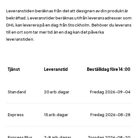
Leveranstiden beräknas från det att designen av din produkt är
bekräftad. Leveranstider beräknas utifrån leveransadresser som
DHL kan leverera på en dag från Stockholm. Behöver du leverans
till en ort som tar mer tid än en dag kan det påverka
leveranstiden.
Tjänst
Leveranstid
Beställidag före 14:00
Standard
20 arb.dagar
Fredag 2026-09-04
Express
15 arb.dagar
Fredag 2026-08-28
Express Plus
7-9 arb.dagar
Torsdag 2026-08-20