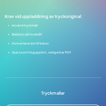
Krav vid uppladdning av tryckoriginal:
Använd tryckmall
Bädda in allt innehåll
Konvertera text till banor
Spara som högupplöst, redigerbar PDF
Tryckmallar