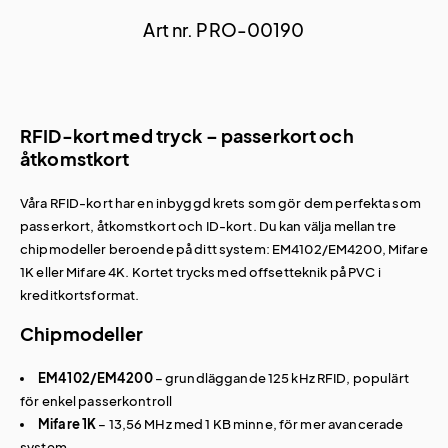
Art nr. PRO-00190
RFID-kort med tryck – passerkort och
åtkomstkort
Våra RFID-kort har en inbyggd krets som gör dem perfekta som
passerkort, åtkomstkort och ID-kort. Du kan välja mellan tre
chipmodeller beroende på ditt system: EM4102/EM4200, Mifare
1K eller Mifare 4K. Kortet trycks med offsetteknik på PVC i
kreditkortsformat.
Chipmodeller
EM4102/EM4200
– grundläggande 125 kHz RFID, populärt
för enkel passerkontroll
Mifare 1K
– 13,56 MHz med 1 KB minne, för mer avancerade
system