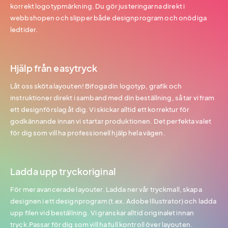
korrekt logotypmärkning. Du gör justeringarna direkt i
webbshopen och slipper både designprogram och onödiga
ledtider.
Hjälp från easytryck
Låt oss sköta layouten! Bifoga din logotyp, grafik och
instruktioner direkt i samband med din beställning, så tar vi fram
ett designförslag åt dig. Vi skickar alltid ett korrektur för
godkännande innan vi startar produktionen. Det perfekta valet
för dig som vill ha professionell hjälp hela vägen.
Ladda upp tryckoriginal
För mer avancerade layouter. Ladda ner vår tryckmall, skapa
designen i ett designprogram (t.ex. Adobe Illustrator) och ladda
upp filen vid beställning. Vi granskar alltid originalet innan
tryck.Passar för dig som vill ha full kontroll över layouten.