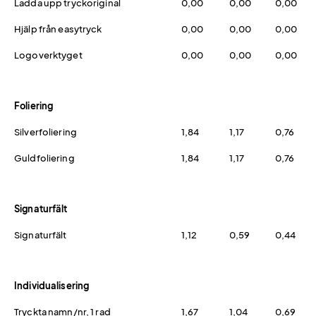
Ladda upp tryckoriginal
0,00
0,00
0,00
Hjälp från easytryck
0,00
0,00
0,00
Logoverktyget
0,00
0,00
0,00
Foliering
Silverfoliering
1,84
1,17
0,76
Guldfoliering
1,84
1,17
0,76
Signaturfält
Signaturfält
1,12
0,59
0,44
Individualisering
Tryckta namn/nr, 1 rad
1,67
1,04
0,69