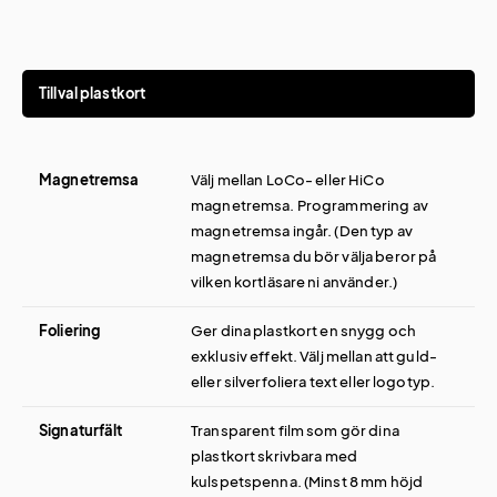
Tillval plastkort
Magnetremsa
Välj mellan LoCo- eller HiCo
magnetremsa. Programmering av
magnetremsa ingår. (Den typ av
magnetremsa du bör välja beror på
vilken kortläsare ni använder.)
Foliering
Ger dina plastkort en snygg och
exklusiv effekt. Välj mellan att guld-
eller silverfoliera text eller logotyp.
Signaturfält
Transparent film som gör dina
plastkort skrivbara med
kulspetspenna. (Minst 8 mm höjd