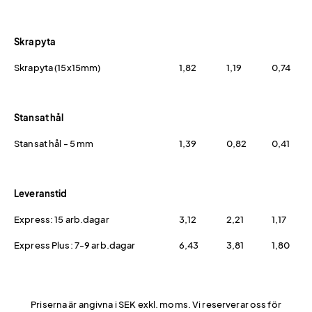
Skrapyta
Skrapyta (15x15mm)
1,82
1,19
0,74
Stansat hål
Stansat hål - 5 mm
1,39
0,82
0,41
Leveranstid
Express: 15 arb.dagar
3,12
2,21
1,17
Express Plus: 7-9 arb.dagar
6,43
3,81
1,80
Priserna är angivna i SEK exkl. moms. Vi reserverar oss för