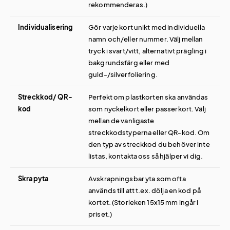
rekommenderas.)
Individualisering
Gör varje kort unikt med individuella
namn och/eller nummer. Välj mellan
tryck i svart/vitt, alternativt prägling i
bakgrundsfärg eller med
guld-/silverfoliering.
Streckkod/ QR-
Perfekt om plastkorten ska användas
kod
som nyckelkort eller passerkort. Välj
mellan de vanligaste
streckkodstyperna eller QR-kod. Om
den typ av streckkod du behöver inte
listas, kontakta oss så hjälper vi dig.
Skrapyta
Avskrapningsbar yta som ofta
används till att t.ex. dölja en kod på
kortet. (Storleken 15x15 mm ingår i
priset.)