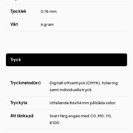
Tjocklek
0,76 mm
Vikt
6 gram
Tryck
Tryckmetod(er)
Digitalt offsettryck (CMYK), foliering
samt individuella tryck.
Tryckyta
Utfallande 86x54 mm på båda sidor.
Att tänka på
Svart färg anges med C0, M0, Y0,
K100.