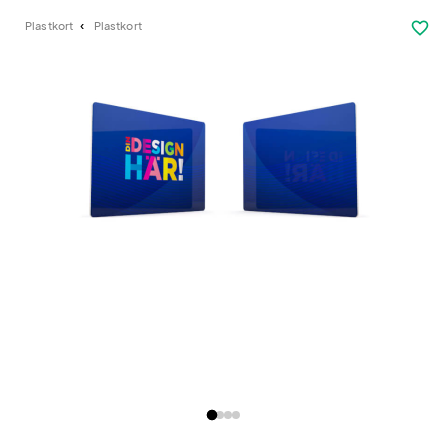
favorite_border
Plastkort
Plastkort