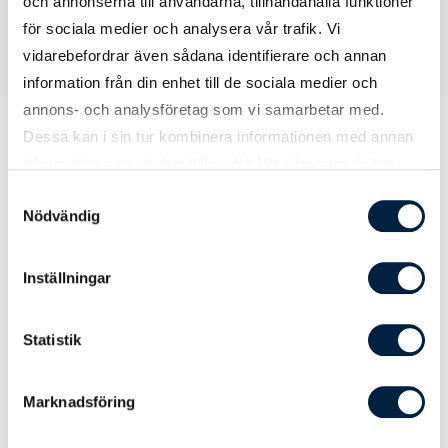
och annonserna till användarna, tillhandahålla funktioner
för sociala medier och analysera vår trafik. Vi
vidarebefordrar även sådana identifierare och annan
information från din enhet till de sociala medier och
annons- och analysföretag som vi samarbetar med.
Dessa kan i sin tur kombinera informationen med annan
information som du har tillhandahållit eller som de har
Prislista
samlat in när du har använt deras tjänster.
Samtyckesval
Nödvändig
Antal
250
500
1000
Inställningar
Pris kr / st
9,10
6,34
4,65
Statistik
RFID-krets
Marknadsföring
EM4102 / EM4200
8,91
7,02
6,11