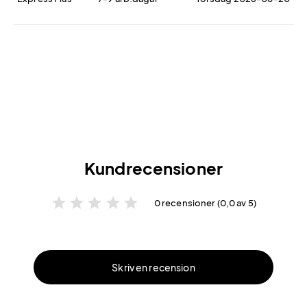
Kundrecensioner
star
star
star
star
star
0 recensioner (0,0 av 5)
Skriv en recension