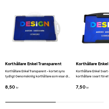
Korthållare Enkel Transparent
Korthållare Enkel
Korthållare Enkel Transparent – kortet syns
Korthållare Enkel Svart 
tydligt Genomskinlig korthållare som visar ditt
korthållare i svart för e
plastkort tydligt genom det transparenta
format.
8,50
7,50
materialet.
kr
kr