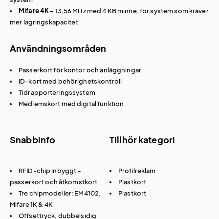
Mifare 4K
– 13,56 MHz med 4 KB minne, för system som kräver
mer lagringskapacitet
Användningsområden
Passerkort för kontor och anläggningar
ID-kort med behörighetskontroll
Tidrapporteringssystem
Medlemskort med digital funktion
Snabbinfo
Tillhör kategori
RFID-chip inbyggt –
Profilreklam
passerkort och åtkomstkort
Plastkort
Tre chipmodeller: EM4102,
Plastkort
Mifare 1K & 4K
Offsettryck, dubbelsidig