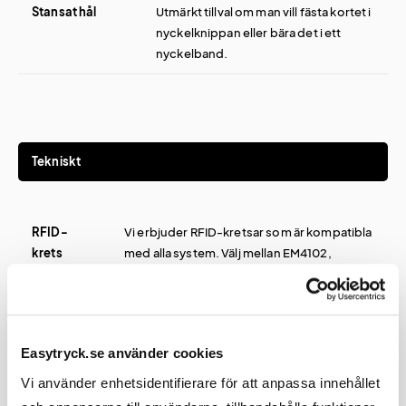
Stansat hål
Utmärkt tillval om man vill fästa kortet i
nyckelknippan eller bära det i ett
nyckelband.
Tekniskt
RFID-
Vi erbjuder RFID-kretsar som är kompatibla
krets
med alla system. Välj mellan EM4102,
EM4200, Mifare 1K och Mifare 4K. (Är du
osäker på vilken krets du ska ha, kontakta
oss så skickar vi kostnadsfria
testexemplar.)
Easytryck.se använder cookies
Vi använder enhetsidentifierare för att anpassa innehållet