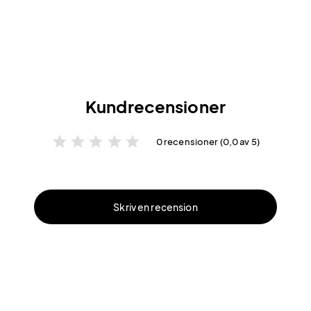
Kundrecensioner
star
star
star
star
star
0 recensioner (0,0 av 5)
Skriv en recension