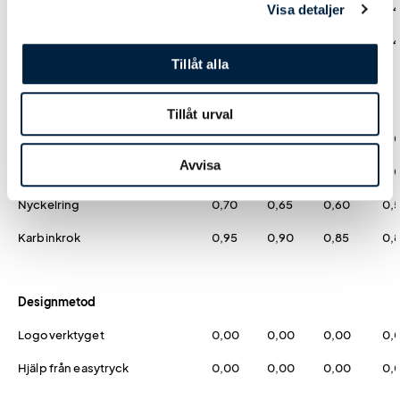
Mjuk Reflex Moln - Blå
9,35
6,95
6,15
5,
Visa detaljer
Mjuk Reflex Moln - Grön
9,35
6,95
6,15
5,
Tillåt alla
Hängare
Tillåt urval
Kulkedja
0,00
0,00
0,00
0,
Avvisa
Snöre med säkerhetsnål
0,00
0,00
0,00
0,
Nyckelring
0,70
0,65
0,60
0,
Karbinkrok
0,95
0,90
0,85
0,
Designmetod
Logoverktyget
0,00
0,00
0,00
0,
Hjälp från easytryck
0,00
0,00
0,00
0,