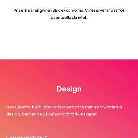
Priserna är angivna i SEK exkl. moms. Vi reserverar oss för
eventuella skrivfel.
Design
Hos Easytryck erbjuder vi flera sätt att ta fram en tryckfärdig
design, beroende på behov och förkunskaper.
Logoverktyget