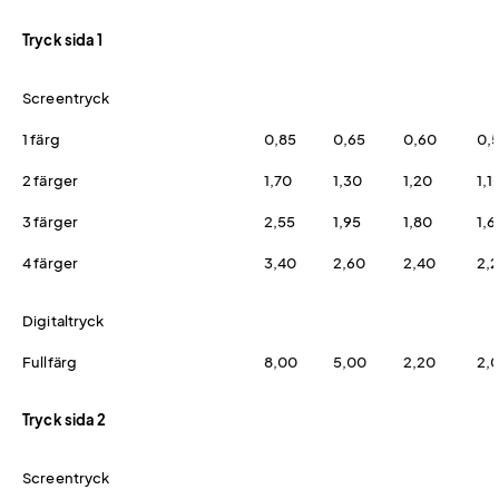
Tryck sida 1
Screentryck
1 färg
0,85
0,65
0,60
0,
2 färger
1,70
1,30
1,20
1,1
3 färger
2,55
1,95
1,80
1,6
4 färger
3,40
2,60
2,40
2,
Digitaltryck
Fullfärg
8,00
5,00
2,20
2,
Tryck sida 2
Screentryck