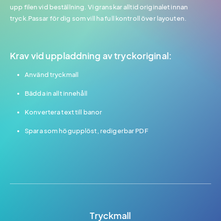
upp filen vid beställning. Vi granskar alltid originalet innan
tryck.Passar för dig som vill ha full kontroll över layouten.
Krav vid uppladdning av tryckoriginal:
Använd tryckmall
Bädda in allt innehåll
Konvertera text till banor
Spara som högupplöst, redigerbar PDF
Tryckmall