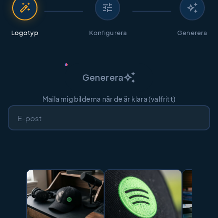
auto_fix_high
tune
auto_awesome
Logotyp
Konfigurera
Generera
auto_awesome
Generera
Maila mig bilderna när de är klara (valfritt)