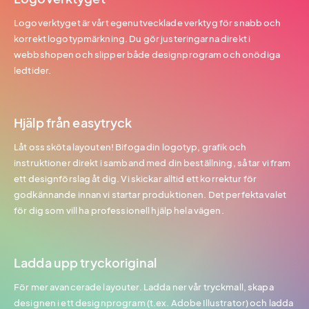
Logoverktyget är vårt egenutvecklade verktyg för snabb och
korrekt logotypmärkning. Du gör justeringarna direkt i
webbshopen och slipper både designprogram och onödiga
ledtider.
Hjälp från easytryck
Låt oss sköta layouten! Bifoga din logotyp, grafik och
instruktioner direkt i samband med din beställning, så tar vi fram
ett designförslag åt dig. Vi skickar alltid ett korrektur för
godkännande innan vi startar produktionen. Det perfekta valet
för dig som vill ha professionell hjälp hela vägen.
Ladda upp tryckoriginal
För mer avancerade layouter. Ladda ner vår tryckmall, skapa
designen i ett designprogram (t.ex. Adobe Illustrator) och ladda