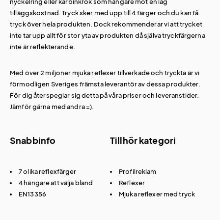
nyckelring eller karbinkrok som hängare mot en låg
tilläggskostnad. Tryck sker med upp till 4 färger och du kan få
tryck över hela produkten. Dock rekommenderar vi att trycket
inte tar upp allt för stor yta av produkten då själva tryckfärgerna
inte är reflekterande.
Med över 2 miljoner mjuka reflexer tillverkade och tryckta är vi
förmodligen Sveriges främsta leverantör av dessa produkter.
För dig återspeglar sig detta på våra priser och leveranstider.
Jämför gärna med andra =).
Snabbinfo
Tillhör kategori
7 olika reflexfärger
Profilreklam
4 hängare att välja bland
Reflexer
EN13356
Mjuka reflexer med tryck