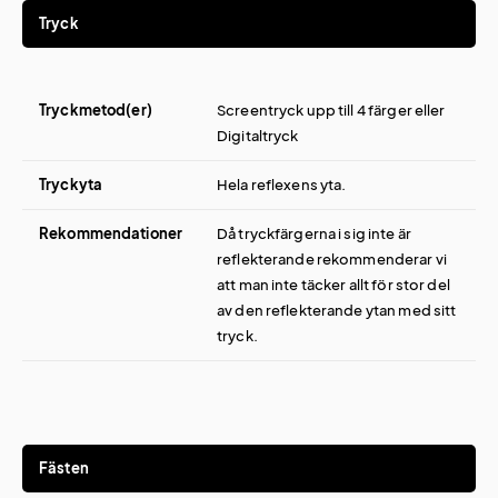
Tryck
Tryckmetod(er)
Screentryck upp till 4 färger eller
Digitaltryck
Tryckyta
Hela reflexens yta.
Rekommendationer
Då tryckfärgerna i sig inte är
reflekterande rekommenderar vi
att man inte täcker allt för stor del
av den reflekterande ytan med sitt
tryck.
Fästen