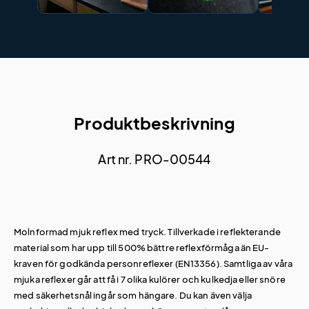
Produktbeskrivning
Art nr. PRO-00544
Molnformad mjuk reflex med tryck. Tillverkade i reflekterande
material som har upp till 500% bättre reflexförmåga än EU-
kraven för godkända personreflexer (EN13356). Samtliga av våra
mjuka reflexer går att få i 7 olika kulörer och kulkedja eller snöre
med säkerhetsnål ingår som hängare. Du kan även välja