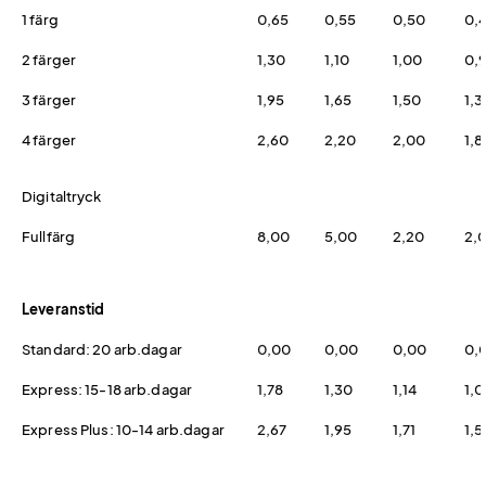
1 färg
0,65
0,55
0,50
0,
2 färger
1,30
1,10
1,00
0,
3 färger
1,95
1,65
1,50
1,3
4 färger
2,60
2,20
2,00
1,8
Digitaltryck
Fullfärg
8,00
5,00
2,20
2,
Leveranstid
Standard: 20 arb.dagar
0,00
0,00
0,00
0,
Express: 15-18 arb.dagar
1,78
1,30
1,14
1,
Express Plus: 10-14 arb.dagar
2,67
1,95
1,71
1,5