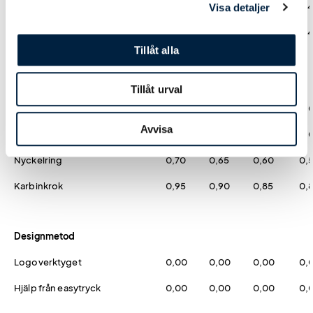
Mjuk Reflex Sol - Blå
9,35
6,95
6,15
5,
Visa detaljer
Mjuk Reflex Sol - Grön
9,35
6,95
6,15
5,
Tillåt alla
Hängare
Tillåt urval
Kulkedja
0,00
0,00
0,00
0,
Avvisa
Snöre med säkerhetsnål
0,00
0,00
0,00
0,
Nyckelring
0,70
0,65
0,60
0,
Karbinkrok
0,95
0,90
0,85
0,
Designmetod
Logoverktyget
0,00
0,00
0,00
0,
Hjälp från easytryck
0,00
0,00
0,00
0,