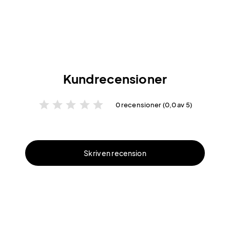
Kundrecensioner
star
star
star
star
star
0 recensioner (0,0 av 5)
Skriv en recension