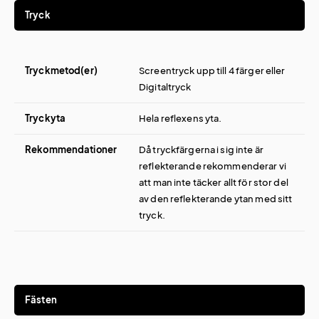
Tryck
Tryckmetod(er)
Screentryck upp till 4 färger eller
Digitaltryck
Tryckyta
Hela reflexens yta.
Rekommendationer
Då tryckfärgerna i sig inte är
reflekterande rekommenderar vi
att man inte täcker allt för stor del
av den reflekterande ytan med sitt
tryck.
Fästen