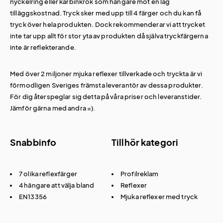
nyckelring eller karbinkrok som hängare mot en låg
tilläggskostnad. Tryck sker med upp till 4 färger och du kan få
tryck över hela produkten. Dock rekommenderar vi att trycket
inte tar upp allt för stor yta av produkten då själva tryckfärgerna
inte är reflekterande.
Med över 2 miljoner mjuka reflexer tillverkade och tryckta är vi
förmodligen Sveriges främsta leverantör av dessa produkter.
För dig återspeglar sig detta på våra priser och leveranstider.
Jämför gärna med andra =).
Snabbinfo
Tillhör kategori
7 olika reflexfärger
Profilreklam
4 hängare att välja bland
Reflexer
EN13356
Mjuka reflexer med tryck