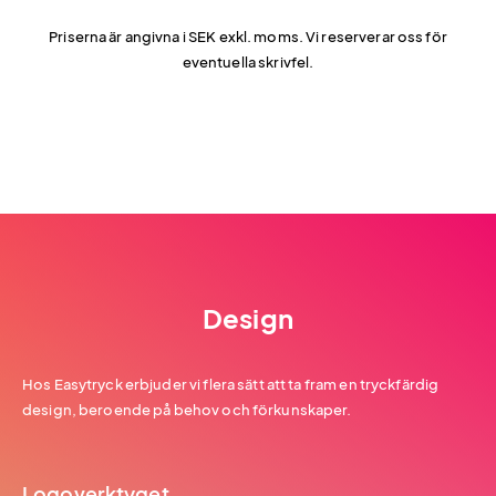
Priserna är angivna i SEK exkl. moms. Vi reserverar oss för
eventuella skrivfel.
Design
Hos Easytryck erbjuder vi flera sätt att ta fram en tryckfärdig
design, beroende på behov och förkunskaper.
Logoverktyget