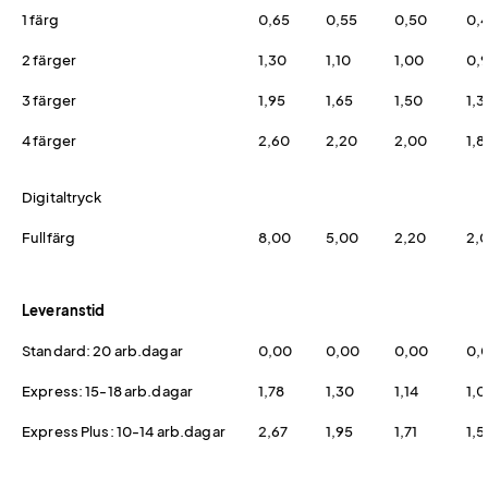
1 färg
0,65
0,55
0,50
0,
2 färger
1,30
1,10
1,00
0,
3 färger
1,95
1,65
1,50
1,3
4 färger
2,60
2,20
2,00
1,8
Digitaltryck
Fullfärg
8,00
5,00
2,20
2,
Leveranstid
Standard: 20 arb.dagar
0,00
0,00
0,00
0,
Express: 15-18 arb.dagar
1,78
1,30
1,14
1,
Express Plus: 10-14 arb.dagar
2,67
1,95
1,71
1,5