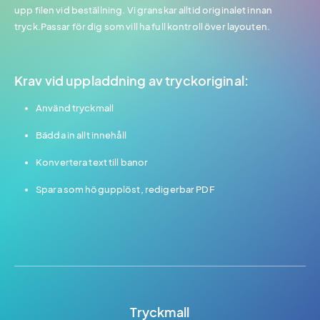
upp filen vid beställning. Vi granskar alltid originalet innan
tryck.Passar för dig som vill ha full kontroll över layouten.
Krav vid uppladdning av tryckoriginal:
Använd tryckmall
Bädda in allt innehåll
Konvertera text till banor
Spara som högupplöst, redigerbar PDF
Tryckmall