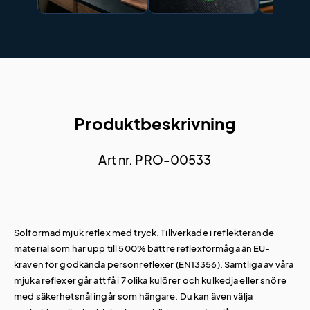
Produktbeskrivning
Art nr. PRO-00533
Solformad mjuk reflex med tryck. Tillverkade i reflekterande
material som har upp till 500% bättre reflexförmåga än EU-
kraven för godkända personreflexer (EN13356). Samtliga av våra
mjuka reflexer går att få i 7 olika kulörer och kulkedja eller snöre
med säkerhetsnål ingår som hängare. Du kan även välja