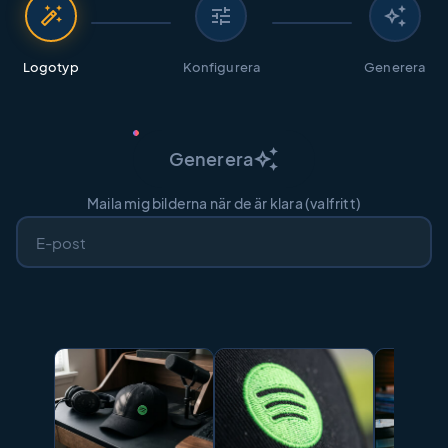
auto_fix_high
tune
auto_awesome
Logotyp
Konfigurera
Generera
auto_awesome
Generera
Maila mig bilderna när de är klara (valfritt)