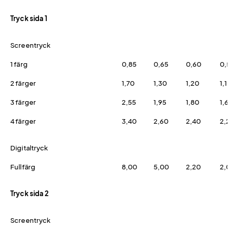
Tryck sida 1
Screentryck
1 färg
0,85
0,65
0,60
0,
2 färger
1,70
1,30
1,20
1,1
3 färger
2,55
1,95
1,80
1,6
4 färger
3,40
2,60
2,40
2,
Digitaltryck
Fullfärg
8,00
5,00
2,20
2,
Tryck sida 2
Screentryck