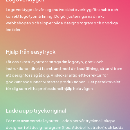
Logoverktyget är vårt egenutvecklade verktyg för snabb och
korrekt logotypmärkning. Du gör justeringarna direkt i
webbshopen och slipper både designprogram och onödiga
ledtider.
Hjälp från easytryck
Låt oss sköta layouten! Bifoga din logotyp, grafik och
instruktioner direkt i samband med din beställning, så tar vi fram
ett designförslag åt dig. Vi skickar alltid ett korrektur för
godkännande innan vi startar produktionen. Det perfekta valet
för dig som vill ha professionell hjälp hela vägen.
Ladda upp tryckoriginal
För mer avancerade layouter. Ladda ner vår tryckmall, skapa
designen i ett designprogram (t.ex. Adobe Illustrator) och ladda