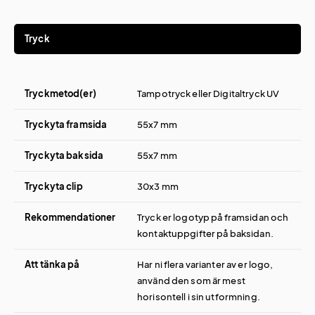
Tryck
Tryckmetod(er)
Tampotryck eller Digitaltryck UV
Tryckyta framsida
55x7 mm
Tryckyta baksida
55x7 mm
Tryckyta clip
30x3 mm
Rekommendationer
Tryck er logotyp på framsidan och
kontaktuppgifter på baksidan.
Att tänka på
Har ni flera varianter av er logo,
använd den som är mest
horisontell i sin utformning.