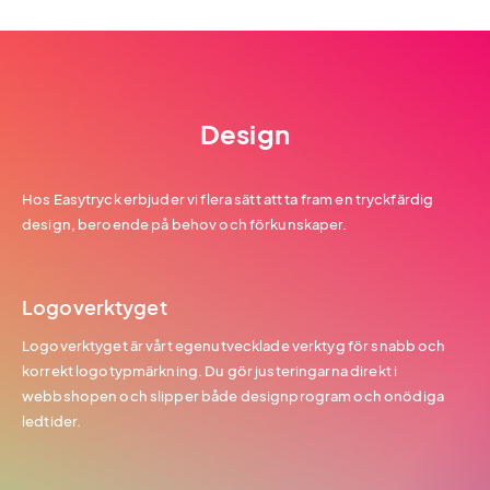
Design
Hos Easytryck erbjuder vi flera sätt att ta fram en tryckfärdig
design, beroende på behov och förkunskaper.
Logoverktyget
Logoverktyget är vårt egenutvecklade verktyg för snabb och
korrekt logotypmärkning. Du gör justeringarna direkt i
webbshopen och slipper både designprogram och onödiga
ledtider.