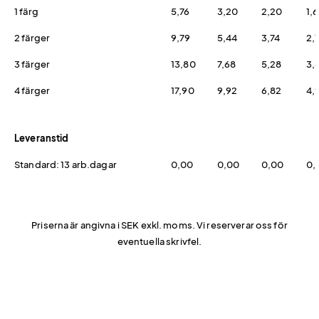
1 färg
5,76
3,20
2,20
1,
2 färger
9,79
5,44
3,74
2,
3 färger
13,80
7,68
5,28
3,
4 färger
17,90
9,92
6,82
4,
Leveranstid
Standard: 13 arb.dagar
0,00
0,00
0,00
0,
Priserna är angivna i SEK exkl. moms. Vi reserverar oss för
eventuella skrivfel.