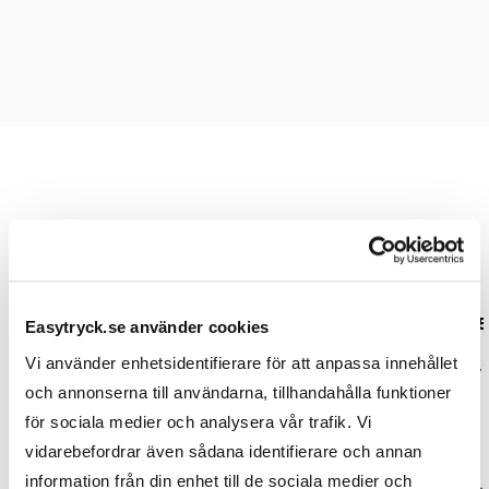
Prislista
Antal
100
500
1000
25
Easytryck.se använder cookies
Vi använder enhetsidentifierare för att anpassa innehållet
Pris kr / st
7,65
5,10
4,20
4,
och annonserna till användarna, tillhandahålla funktioner
för sociala medier och analysera vår trafik. Vi
Designmetod
vidarebefordrar även sådana identifierare och annan
information från din enhet till de sociala medier och
Logoverktyget
0,00
0,00
0,00
0,