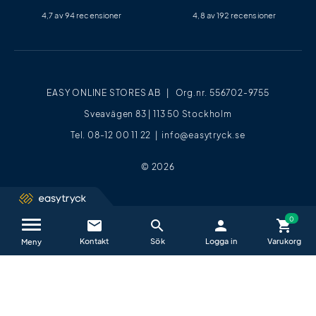
4,7 av 94 recensioner
4,8 av 192 recensioner
EASY ONLINE STORES AB | Org.nr. 556702-9755
Sveavägen 83 | 113 50 Stockholm
Tel. 08-12 00 11 22 |
info@easytryck.se
© 2026
email
search
person
shopping_cart
Kontakta oss / FAQ
close
Meny
Vi hjälper dig glatt alla vardagar mellan
09−17
.
E-post är det absolut bästa sättet att kontakta oss på.