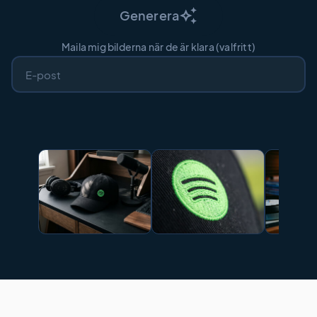
auto_awesome
Generera
Maila mig bilderna när de är klara (valfritt)