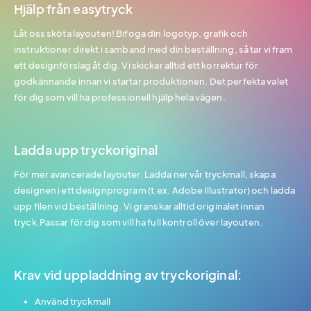
Hjälp från easytryck
Låt oss sköta layouten! Bifoga din logotyp, grafik och
instruktioner direkt i samband med din beställning, så tar vi fram
ett designförslag åt dig. Vi skickar alltid ett korrektur för
godkännande innan vi startar produktionen. Det perfekta valet
för dig som vill ha professionell hjälp hela vägen.
Ladda upp tryckoriginal
För mer avancerade layouter. Ladda ner vår tryckmall, skapa
designen i ett designprogram (t.ex. Adobe Illustrator) och ladda
upp filen vid beställning. Vi granskar alltid originalet innan
tryck.Passar för dig som vill ha full kontroll över layouten.
Krav vid uppladdning av tryckoriginal:
Använd tryckmall