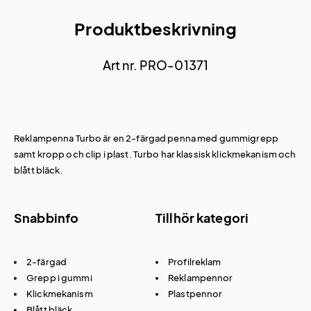
Produktbeskrivning
Art nr. PRO-01371
Reklampenna Turbo är en 2-färgad penna med gummigrepp
samt kropp och clip i plast. Turbo har klassisk klickmekanism och
blått bläck.
Snabbinfo
Tillhör kategori
2-färgad
Profilreklam
Grepp i gummi
Reklampennor
Klickmekanism
Plastpennor
Blått bläck