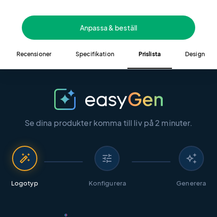
Anpassa & beställ
Recensioner
Specifikation
Prislista
Design
Se dina produkter komma till liv på 2 minuter.
auto_fix_high
tune
auto_awesome
Logotyp
Konfigurera
Generera