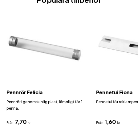
Pennrör Felicia
Pennetui Fiona
Pennrör i genomskinlig plast, lämpligt för 1
Pennetui för reklampen
penna.
7,70
1,60
Från
kr
Från
kr