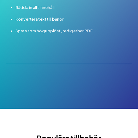
Bädda in allt innehåll
Konvertera text till banor
Spara som högupplöst, redigerbar PDF
Populära tillbehör