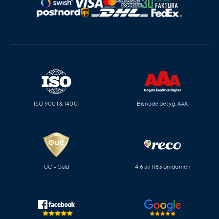
ISO 9001 & 14001
Bisnode betyg: AAA
UC - Guld
4,6 av 1183 omdömen