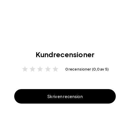
Kundrecensioner
star
star
star
star
star
0 recensioner (0,0 av 5)
Skriv en recension