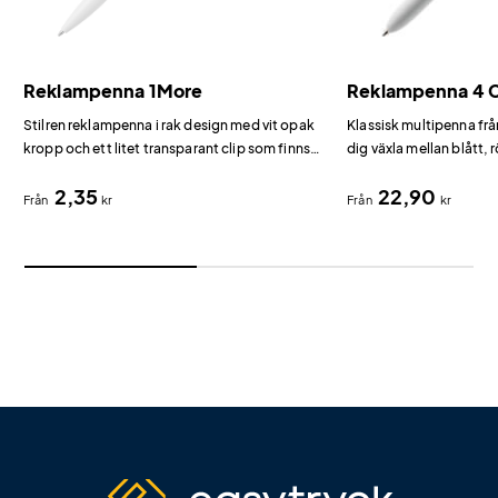
Reklampenna 1More
Reklampenna 4 C
Stilren reklampenna i rak design med vit opak
Klassisk multipenna frå
kropp och ett litet transparant clip som finns i
dig växla mellan blått, 
flera färger.
bläck.
2,35
22,90
Från
kr
Från
kr