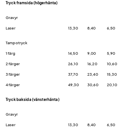
Tryck framsida (högerhänta)
Gravyr
Laser
13,30
8,40
6,50
Tampotryck
1 färg
14,50
9,00
5,90
2 färger
26,10
16,20
10,60
3 färger
37,70
23,40
15,30
4 färger
49,30
30,60
20,10
Tryck baksida (vänsterhänta)
Gravyr
Laser
13,30
8,40
6,50