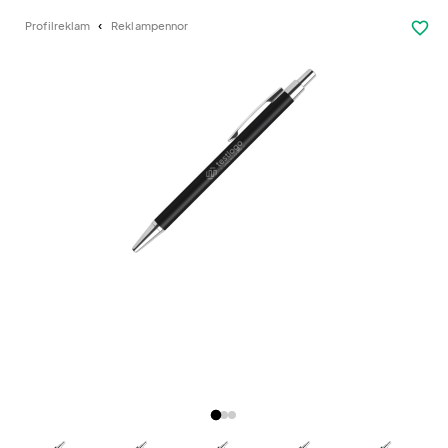
favorite_border
Profilreklam
Reklampennor