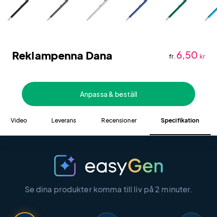
Reklampenna Dana
6,50
fr.
kr
Anpassa & beställ
Video
Leverans
Recensioner
Specifikation
Se dina produkter komma till liv på 2 minuter.