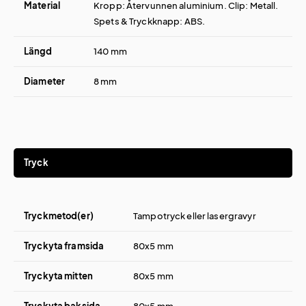
Material
Kropp: Återvunnen aluminium. Clip: Metall.
Spets & Tryckknapp: ABS.
Längd
140 mm
Diameter
8 mm
Tryck
Tryckmetod(er)
Tampotryck eller lasergravyr
Tryckyta framsida
80x5 mm
Tryckyta mitten
80x5 mm
Tryckyta baksida
80x5 mm