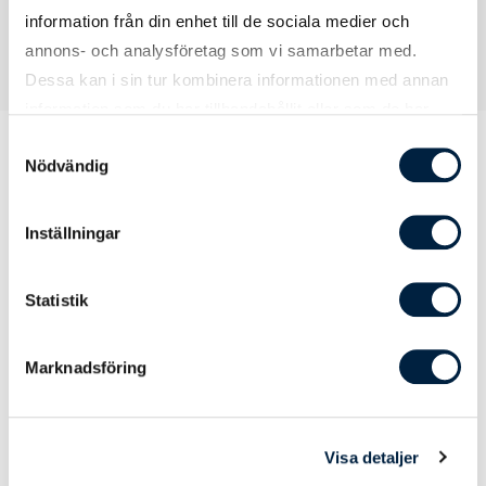
information från din enhet till de sociala medier och
annons- och analysföretag som vi samarbetar med.
Dessa kan i sin tur kombinera informationen med annan
information som du har tillhandahållit eller som de har
samlat in när du har använt deras tjänster.
Samtyckesval
Nödvändig
Prislista
Inställningar
Statistik
Antal
100
250
500
Pris kr / st
9,00
8,10
7,20
Marknadsföring
Färger
Visa detaljer
Svart
0,00
0,00
0,00