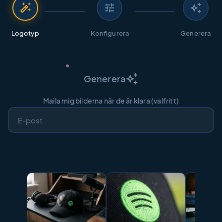
auto_fix_high
tune
auto_awesome
Logotyp
Konfigurera
Generera
auto_awesome
Generera
Maila mig bilderna när de är klara (valfritt)