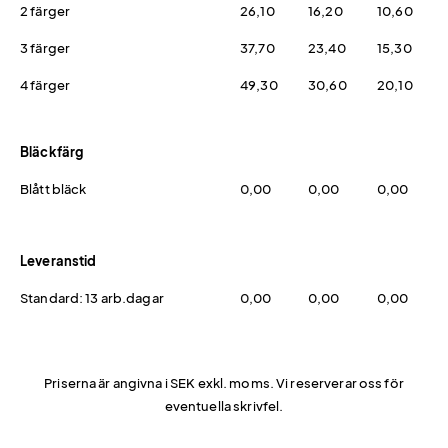
2 färger
26,10
16,20
10,60
3 färger
37,70
23,40
15,30
4 färger
49,30
30,60
20,10
Bläckfärg
Blått bläck
0,00
0,00
0,00
Leveranstid
Standard: 13 arb.dagar
0,00
0,00
0,00
Priserna är angivna i SEK exkl. moms. Vi reserverar oss för
eventuella skrivfel.