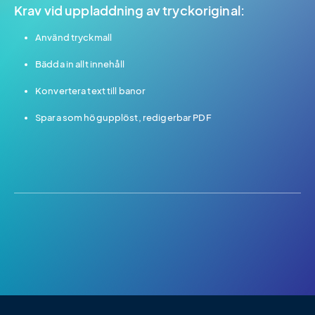
Krav vid uppladdning av tryckoriginal:
Använd tryckmall
Bädda in allt innehåll
Konvertera text till banor
Spara som högupplöst, redigerbar PDF