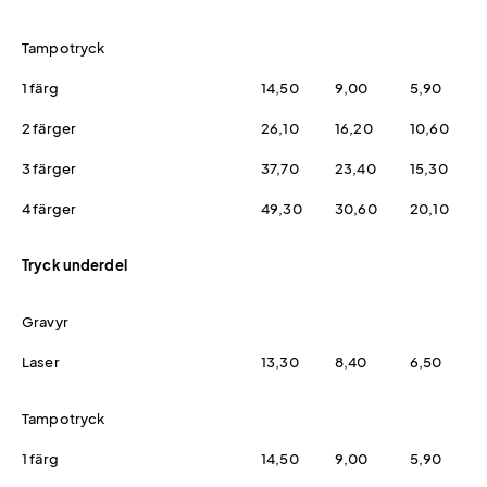
Tampotryck
1 färg
14,50
9,00
5,90
2 färger
26,10
16,20
10,60
3 färger
37,70
23,40
15,30
4 färger
49,30
30,60
20,10
Tryck underdel
Gravyr
Laser
13,30
8,40
6,50
Tampotryck
1 färg
14,50
9,00
5,90