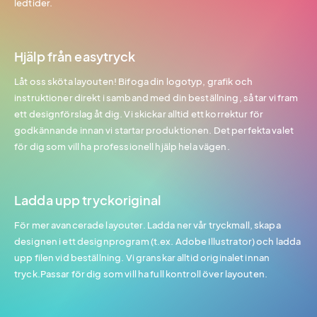
ledtider.
Hjälp från easytryck
Låt oss sköta layouten! Bifoga din logotyp, grafik och
instruktioner direkt i samband med din beställning, så tar vi fram
ett designförslag åt dig. Vi skickar alltid ett korrektur för
godkännande innan vi startar produktionen. Det perfekta valet
för dig som vill ha professionell hjälp hela vägen.
Ladda upp tryckoriginal
För mer avancerade layouter. Ladda ner vår tryckmall, skapa
designen i ett designprogram (t.ex. Adobe Illustrator) och ladda
upp filen vid beställning. Vi granskar alltid originalet innan
tryck.Passar för dig som vill ha full kontroll över layouten.