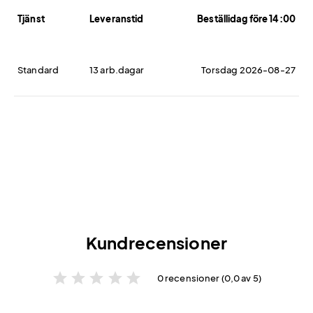
Tjänst
Leveranstid
Beställidag före 14:00
Standard
13 arb.dagar
Torsdag 2026-08-27
Kundrecensioner
star
star
star
star
star
0 recensioner (0,0 av 5)