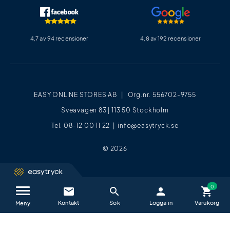
4,7 av 94 recensioner
4,8 av 192 recensioner
EASY ONLINE STORES AB | Org.nr. 556702-9755
Sveavägen 83 | 113 50 Stockholm
Tel. 08-12 00 11 22 |
info@easytryck.se
© 2026
email
search
person
shopping_cart
Kontakta oss / FAQ
close
Meny
Vi hjälper dig glatt alla vardagar mellan
09−17
.