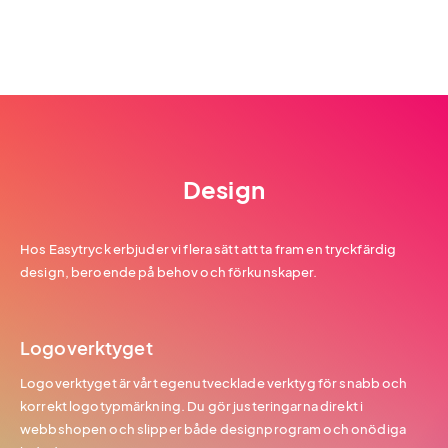
Design
Hos Easytryck erbjuder vi flera sätt att ta fram en tryckfärdig
design, beroende på behov och förkunskaper.
Logoverktyget
Logoverktyget är vårt egenutvecklade verktyg för snabb och
korrekt logotypmärkning. Du gör justeringarna direkt i
webbshopen och slipper både designprogram och onödiga