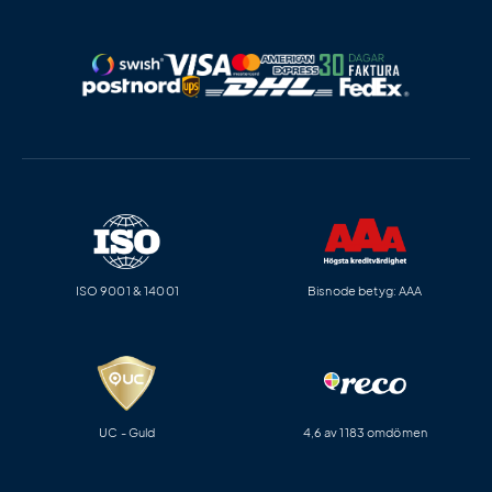
ISO 9001 & 14001
Bisnode betyg: AAA
UC - Guld
4,6 av 1183 omdömen