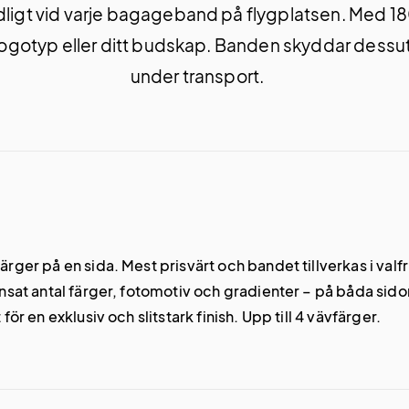
igt vid varje bagageband på flygplatsen. Med 18
 logotyp eller ditt budskap. Banden skyddar dessu
under transport.
rger på en sida. Mest prisvärt och bandet tillverkas i valf
at antal färger, fotomotiv och gradienter – på båda sidor.
r en exklusiv och slitstark finish. Upp till 4 vävfärger.