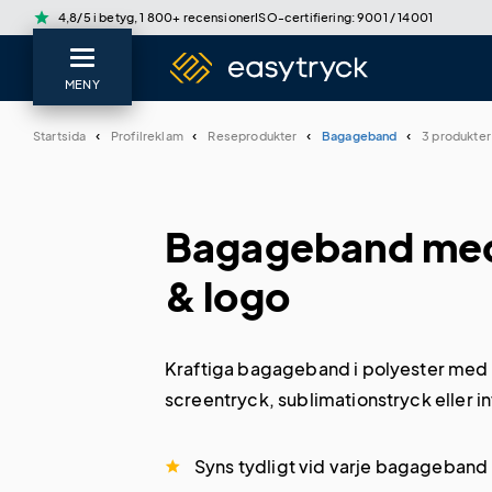
star
4,8/5 i betyg, 1 800+ recensioner
ISO-certifiering: 9001 / 14001
MENY
Startsida
Profilreklam
Reseprodukter
Bagageband
3 produkter
Bagageband med
& logo
Kraftiga bagageband i polyester med e
screentryck, sublimationstryck eller i
flygplatsen och skyddar väskan under 
Syns tydligt vid varje bagageband