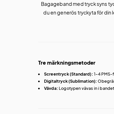
Bagageband med tryck syns tydl
du en generös tryckyta för din
Tre märkningsmetoder
Screentryck (Standard):
1–4 PMS-fä
Digitaltryck (Sublimation):
Obegräns
Vävda:
Logotypen vävas in i bandet fö