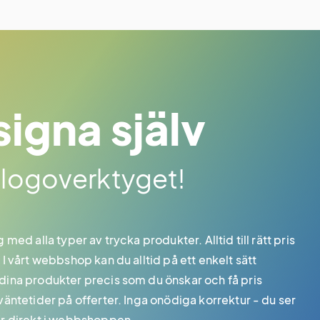
igna själv
 logoverktyget!
g med alla typer av trycka produkter. Alltid till rätt pris
 I vårt webbshop kan du alltid på ett enkelt sätt
dina produkter precis som du önskar och få pris
 väntetider på offerter. Inga onödiga korrektur - du ser
är direkt i webbshoppen.