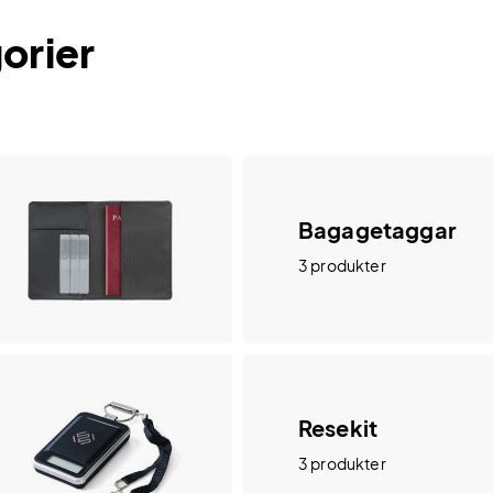
orier
Bagagetaggar
3 produkter
Resekit
3 produkter