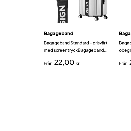
Bagageband
Baga
Bagageband Standard – prisvärt
Bagag
med screentryckBagageband
obegr
Standard är vårt mest prisvärda
sidor
22,00
Från
kr
Från
bagageband och det naturliga
använ
förstahandsvalet vid större
att ge
beställningar.