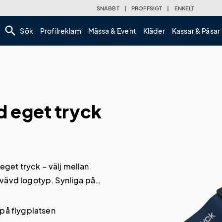
SNABBT
|
PROFFSIGT
|
ENKELT
search
Sök
Profilreklam
Mässa & Event
Kläder
Kassar & Påsar
 eget tryck
get tryck – välj mellan
nvävd logotyp. Synliga på
resan.
 på flygplatsen