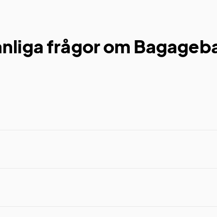
nliga frågor om Bagageb
möjlighet till 1–4 färger på en sida av bandet.
antone-färg utan extra kostnad.
ället för standardspänne.