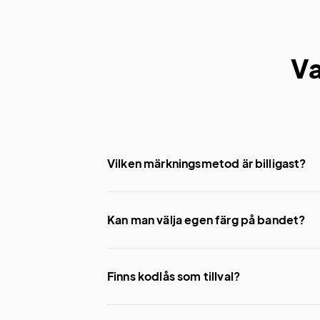
Va
Vilken märkningsmetod är billigast?
Screentryck (Standard) är mest prisvärt, med 
Kan man välja egen färg på bandet?
Ja, alla tre modeller kan tillverkas i valfri P
Finns kodlås som tillval?
Ja, alla modeller kan utrustas med kodlås ist