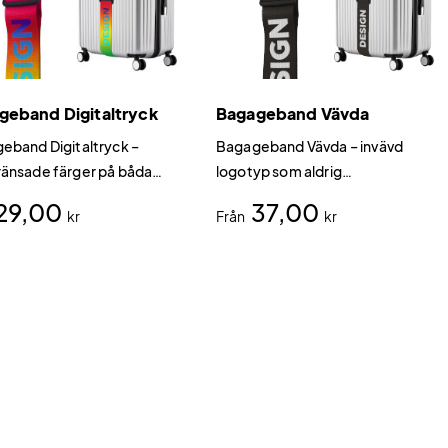
geband Digitaltryck
Bagageband Vävda
eband Digitaltryck –
Bagageband Vävda – invävd
änsade färger på båda
logotyp som aldrig
Bagageband Digitaltryck
bleknarBagageband Vävda är
29,00
37,00
kr
Från
kr
der sublimationstryck för
vårt mest exklusiva bagageband
 dig total designfrihet.
där logotypen vävas in direkt i
bandet istället för att tryckas på
ytan.