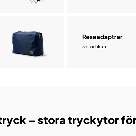
Reseadaptrar
3 produkter
yck – stora tryckytor för