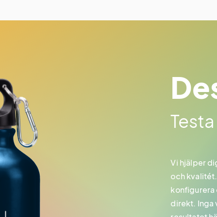
Des
Testa
Vi hjälper di
och kvalitét.
konfigurera 
direkt. Inga
resultatet h