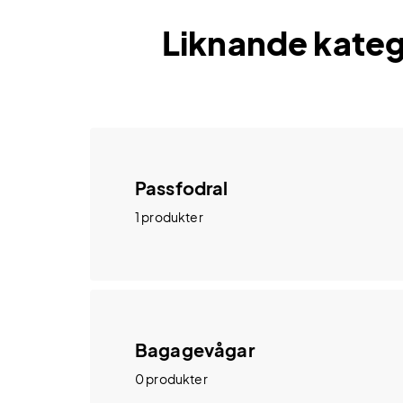
Liknande kateg
Passfodral
1 produkter
Bagagevågar
0 produkter