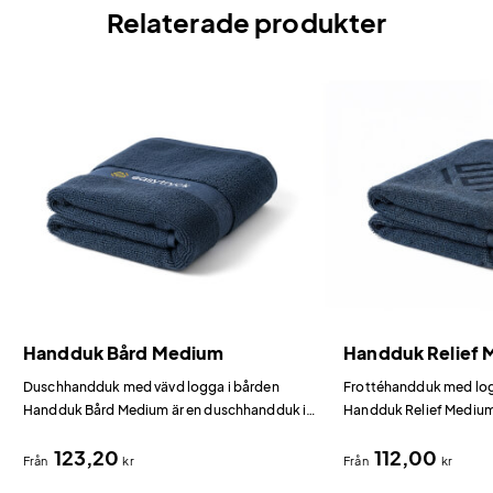
Relaterade produkter
Handduk Bård Medium
Handduk Relief
Duschhandduk med vävd logga i bården
Frottéhandduk med logg
Handduk Bård Medium är en duschhandduk i
Handduk Relief Medium
bomullsfrotté med din logotyp invävd i
bomullsfrotté med din d
123,20
112,00
bården genom jacquardteknik.
Från
kr
Från
kr