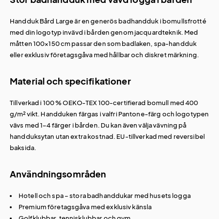
Handduk Bård Large är en generös badhandduk i bomullsfrotté
med din logotyp invävd i bården genom jacquardteknik. Med
måtten 100×150 cm passar den som badlaken, spa-handduk
eller exklusiv företagsgåva med hållbar och diskret märkning.
Material och specifikationer
Tillverkad i 100 % OEKO-TEX 100-certifierad bomull med 400
g/m² vikt. Handduken färgas i valfri Pantone-färg och logotypen
vävs med 1–4 färger i bården. Du kan även välja vävning på
handduksytan utan extra kostnad. EU-tillverkad med reversibel
baksida.
Användningsområden
Hotell och spa – stora badhanddukar med husets logga
Premium företagsgåva med exklusiv känsla
Golfklubbar, tennisklubbar och gym