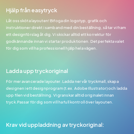
Hjälp från easytryck
Låt oss sköta layouten! Bifoga din logotyp, grafik och
instruktioner direkt i samband med din beställning, så tar vi fram
ett designförslag åt dig. Vi skickar alltid ett korrektur för
godkännande innan vi startar produktionen. Det perfekta valet
för dig som vill ha professionell hjälp hela vägen.
Ladda upp tryckoriginal
För mer avancerade layouter. Ladda ner vår tryckmall, skapa
designen i ett designprogram (t.ex. Adobe Illustrator) och ladda
upp filen vid beställning. Vi granskar alltid originalet innan
tryck.Passar för dig som vill ha full kontroll över layouten.
Krav vid uppladdning av tryckoriginal: