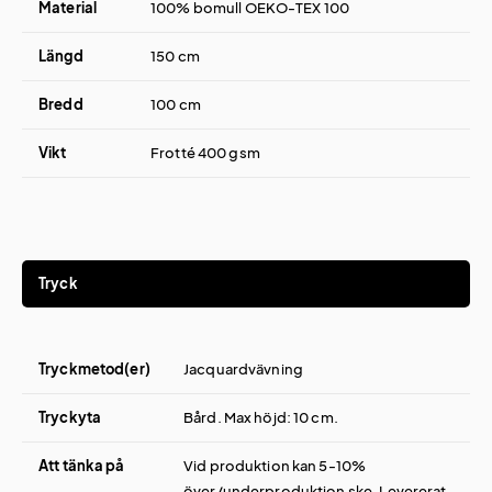
Material
100% bomull OEKO-TEX 100
Längd
150 cm
Bredd
100 cm
Vikt
Frotté 400 gsm
Tryck
Tryckmetod(er)
Jacquardvävning
Tryckyta
Bård. Max höjd: 10 cm.
Att tänka på
Vid produktion kan 5-10%
över/underproduktion ske. Levererat