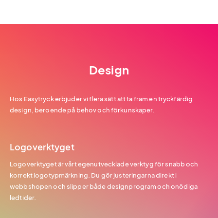
Design
Hos Easytryck erbjuder vi flera sätt att ta fram en tryckfärdig
design, beroende på behov och förkunskaper.
Logoverktyget
Logoverktyget är vårt egenutvecklade verktyg för snabb och
korrekt logotypmärkning. Du gör justeringarna direkt i
webbshopen och slipper både designprogram och onödiga
ledtider.