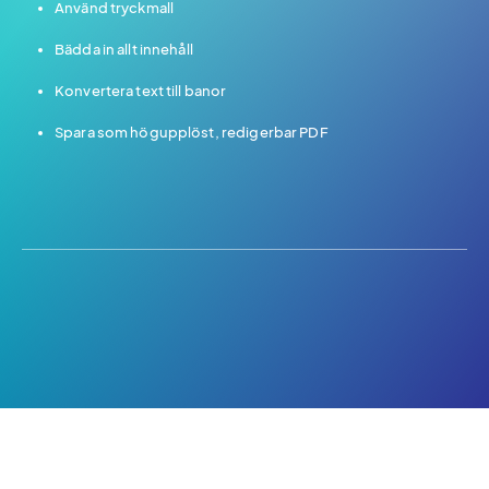
Använd tryckmall
Bädda in allt innehåll
Konvertera text till banor
Spara som högupplöst, redigerbar PDF