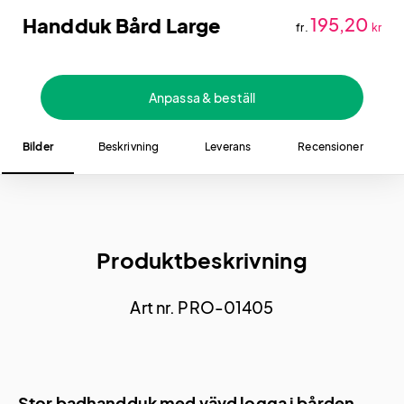
Handduk Bård Large
195,20
fr.
kr
Anpassa & beställ
Bilder
Beskrivning
Leverans
Recensioner
Produktbeskrivning
Art nr. PRO-01405
Stor badhandduk med vävd logga i bården