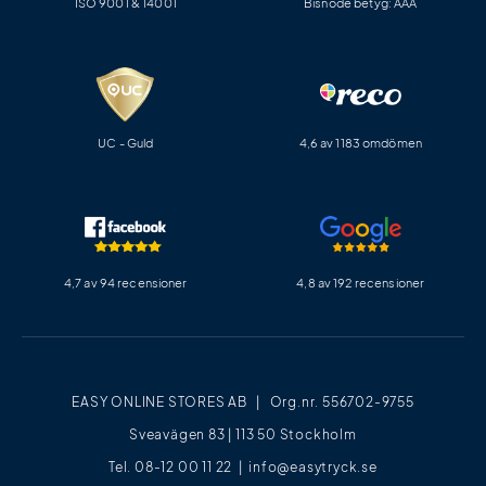
ISO 9001 & 14001
Bisnode betyg: AAA
UC - Guld
4,6 av 1183 omdömen
4,7 av 94 recensioner
4,8 av 192 recensioner
EASY ONLINE STORES AB | Org.nr. 556702-9755
Sveavägen 83 | 113 50 Stockholm
Tel. 08-12 00 11 22 |
info@easytryck.se