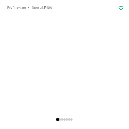
favorite_border
Profilreklam
Sport & Fritid