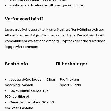
Konferens och retreat – välkomstgåva i rummet
Varför vävd bård?
Jacquardvävd logga sitter kvar tvättning efter tvättning och ger
ett gediget resultat jämfört med vanligt tryck. Perfekt när du vill
kommunicera kvalitet och omsorg. Upptäck fler
handdukar med
logga
i vårt sortiment.
Snabbinfo
Tillhör kategori
Jacquardvävd logga – hållbar
Profilreklam
märkning i bården
Sport & Fritid
100 % bomull OEKO-TEX
100-certifierad
Generöst badlaken 100×150
cm i valfri Pantone