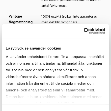
antal faktureras.
Pantone
100% exakt färg kan inte garanteras
färgmatchning
men det blir riktigt nära.
Easytryck.se använder cookies
Vi använder enhetsidentifierare för att anpassa innehållet
och annonserna till användarna, tillhandahålla funktioner
för sociala medier och analysera vår trafik. Vi
vidarebefordrar även sådana identifierare och annan
information från din enhet till de sociala medier och
Prislista
annons- och analysföretag som vi samarbetar med.
Dessa kan i sin tur kombinera informationen med annan
information som du har tillhandahållit eller som de har
Antal
400
500
1000
samlat in när du har använt deras tjänster.