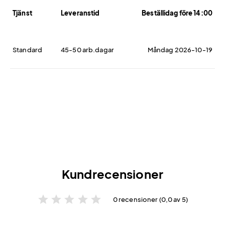
Tjänst
Leveranstid
Beställidag före 14:00
Standard
45-50 arb.dagar
Måndag 2026-10-19
Kundrecensioner
star
star
star
star
star
0 recensioner (0,0 av 5)