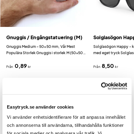
Gnuggis / Engångstatuering (M)
Solglasögon Hap
Gnuggis Medium – 50×50 mm, Vår Mest
Solglasögon Happy – k
Populära Storlek Gnuggis i storlek M (50×50
med eget tryck Solgla
mm) är vår bästsäljare och erbjuder den bästa
mest populära modell fö
0,89
8,50
balansen mellan synlighet och hanterbarhet.
beställa reklamsolgla
Från
kr
Från
kr
Easytryck.se använder cookies
Vi använder enhetsidentifierare för att anpassa innehållet
och annonserna till användarna, tillhandahålla funktioner
för sociala medier och analysera vår trafik. Vi