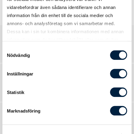
Huvudkategorier
vidarebefordrar även sådana identifierare och annan
information från din enhet till de sociala medier och
annons- och analysföretag som vi samarbetar med.
Dessa kan i sin tur kombinera informationen med annan
Profilreklam
information som du har tillhandahållit eller som de har
samlat in när du har använt deras tjänster.
822 produkter
Samtyckesval
Nödvändig
Inställningar
Mässa & Event
271 produkter
Statistik
Marknadsföring
Kläder
285 produkter