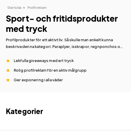
Startsida
Profilreklam
Sport- och fritidsprodukter
med tryck
Profilprodukter för ett aktivt liv. Så skulle man enkelt kunna
beskriva denna kategori. Paraplyer, isskrapor, regnponchos och
sadelskydd är några av storsäljarna, men här finns också mycket
annat för lek och spel, cykling och uteliv. Med företagets logo
Lekfulla giveaways med ert tryck
tryckt på produkterna så får du rolig profilreklam som riktar sig
Rolig profilreklam för en aktiv målgrupp
till en aktiv målgrupp.
Ger exponering i alla väder
Många av produkterna i denna kategori är också väldigt
praktiska och löser vardagliga problem, eller underlättar dagar
med lite sämre väder.
Kategorier