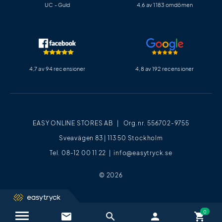
UC - Guld
4,6 av 1183 omdömen
4,7 av 94 recensioner
4,8 av 192 recensioner
EASY ONLINE STORES AB | Org.nr. 556702-9755
Sveavägen 83 | 113 50 Stockholm
Tel. 08-12 00 11 22 |
info@easytryck.se
© 2026
email
search
person
shopping_cart
Kontakta oss / FAQ
close