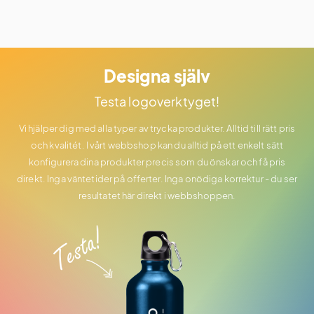
Designa själv
Testa logoverktyget!
Vi hjälper dig med alla typer av trycka produkter. Alltid till rätt pris
och kvalitét. I vårt webbshop kan du alltid på ett enkelt sätt
konfigurera dina produkter precis som du önskar och få pris
direkt. Inga väntetider på offerter. Inga onödiga korrektur - du ser
resultatet här direkt i webbshoppen.