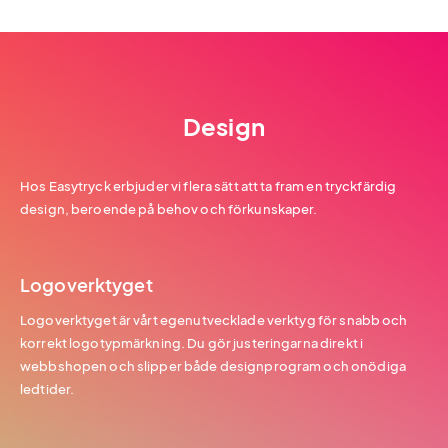
Design
Hos Easytryck erbjuder vi flera sätt att ta fram en tryckfärdig
design, beroende på behov och förkunskaper.
Logoverktyget
Logoverktyget är vårt egenutvecklade verktyg för snabb och
korrekt logotypmärkning. Du gör justeringarna direkt i
webbshopen och slipper både designprogram och onödiga
ledtider.