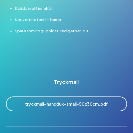
Bädda in allt innehåll
Konvertera text till banor
Spara som högupplöst, redigerbar PDF
Tryckmall
tryckmall-handduk-small-50x30cm.pdf