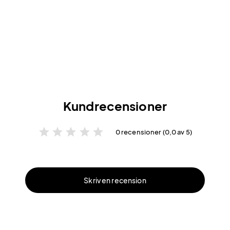
Kundrecensioner
star
star
star
star
star
0 recensioner (0,0 av 5)
Skriv en recension