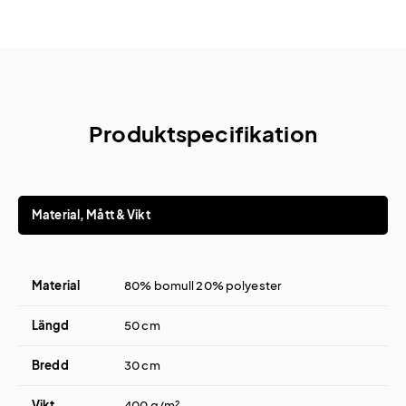
Produktspecifikation
Material, Mått & Vikt
Material
80% bomull 20% polyester
Längd
50 cm
Bredd
30 cm
Vikt
400 g/m²