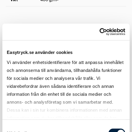
Tryck
Easytryck.se använder cookies
Tryckmetod(er)
Sublimationstryck (CMYK)
Vi använder enhetsidentifierare för att anpassa innehållet
och annonserna till användarna, tillhandahålla funktioner
Tryckyta
Utfallande på framsidan
för sociala medier och analysera vår trafik. Vi
Att tänka på
Vid produktion kan 5-10%
vidarebefordrar även sådana identifierare och annan
över/underproduktion ske. Levererat
information från din enhet till de sociala medier och
antal faktureras.
annons- och analysföretag som vi samarbetar med.
Dessa kan i sin tur kombinera informationen med annan
Pantone
100% exakt färg kan inte garanteras
färgmatchning
men det blir riktigt nära.
information som du har tillhandahållit eller som de har
samlat in när du har använt deras tjänster.
Samtyckesval