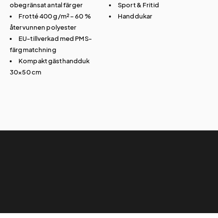
obegränsat antal färger
Sport & Fritid
Frotté 400 g/m² – 60 %
Handdukar
återvunnen polyester
EU-tillverkad med PMS-
färgmatchning
Kompakt gästhandduk
30×50 cm