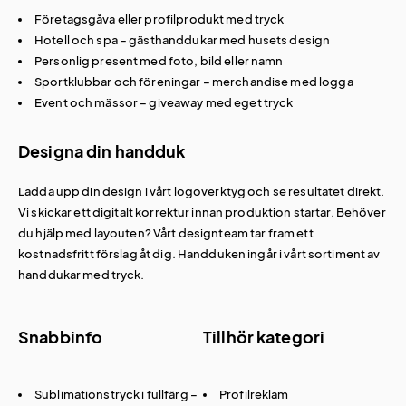
Företagsgåva eller profilprodukt med tryck
Hotell och spa – gästhanddukar med husets design
Personlig present med foto, bild eller namn
Sportklubbar och föreningar – merchandise med logga
Event och mässor – giveaway med eget tryck
Designa din handduk
Ladda upp din design i vårt logoverktyg och se resultatet direkt.
Vi skickar ett digitalt korrektur innan produktion startar. Behöver
du hjälp med layouten? Vårt designteam tar fram ett
kostnadsfritt förslag åt dig. Handduken ingår i vårt sortiment av
handdukar med tryck
.
Snabbinfo
Tillhör kategori
Sublimationstryck i fullfärg –
Profilreklam