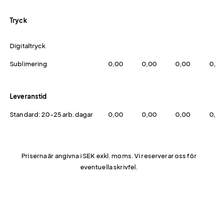
Tryck
Digitaltryck
Sublimering
0,00
0,00
0,00
0,
Leveranstid
Standard: 20-25 arb.dagar
0,00
0,00
0,00
0,
Priserna är angivna i SEK exkl. moms. Vi reserverar oss för
eventuella skrivfel.