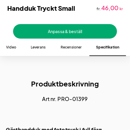
Handduk Tryckt Small
46,00
fr.
kr
Anpassa & beställ
Video
Leverans
Recensioner
Specifikation
Produktbeskrivning
Art nr. PRO-01399
Gästhandduk med fototryck i full färg