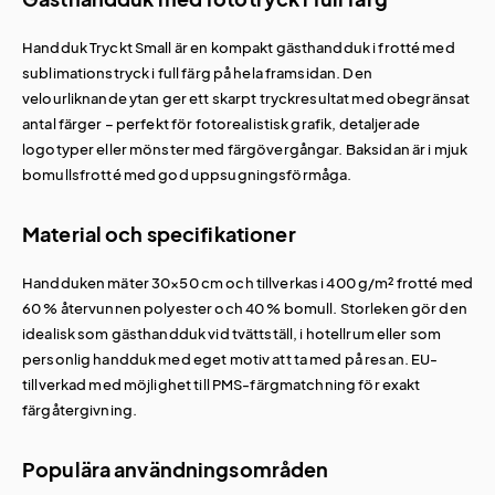
Handduk Tryckt Small är en kompakt gästhandduk i frotté med
sublimationstryck i full färg på hela framsidan. Den
velourliknande ytan ger ett skarpt tryckresultat med obegränsat
antal färger – perfekt för fotorealistisk grafik, detaljerade
logotyper eller mönster med färgövergångar. Baksidan är i mjuk
bomullsfrotté med god uppsugningsförmåga.
Material och specifikationer
Handduken mäter 30×50 cm och tillverkas i 400 g/m² frotté med
60 % återvunnen polyester och 40 % bomull. Storleken gör den
idealisk som gästhandduk vid tvättställ, i hotellrum eller som
personlig handduk med eget motiv att ta med på resan. EU-
tillverkad med möjlighet till PMS-färgmatchning för exakt
färgåtergivning.
Populära användningsområden