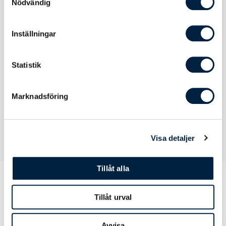
Nödvändig
Inställningar
Användning, Skötselråd & Hållbarhet
Statistik
Tvätt
Maskintvätt
Marknadsföring
Visa detaljer
Tillåt alla
Tillåt urval
Prislista
Avvisa