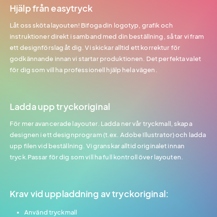
Hjälp från easytryck
Låt oss sköta layouten! Bifoga din logotyp, grafik och
instruktioner direkt i samband med din beställning, så tar vi fram
ett designförslag åt dig. Vi skickar alltid ett korrektur för
godkännande innan vi startar produktionen. Det perfekta valet
för dig som vill ha professionell hjälp hela vägen.
Ladda upp tryckoriginal
För mer avancerade layouter. Ladda ner vår tryckmall, skapa
designen i ett designprogram (t.ex. Adobe Illustrator) och ladda
upp filen vid beställning. Vi granskar alltid originalet innan
tryck.Passar för dig som vill ha full kontroll över layouten.
Krav vid uppladdning av tryckoriginal:
Använd tryckmall