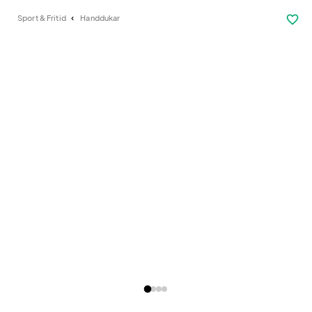
favorite_border
Sport & Fritid
Handdukar