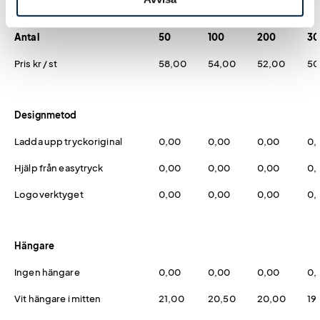
Antal
50
100
200
30
Pris kr / st
58,00
54,00
52,00
50
Designmetod
Ladda upp tryckoriginal
0,00
0,00
0,00
0,
Hjälp från easytryck
0,00
0,00
0,00
0,
Logoverktyget
0,00
0,00
0,00
0,
Hängare
Ingen hängare
0,00
0,00
0,00
0,
Vit hängare i mitten
21,00
20,50
20,00
19