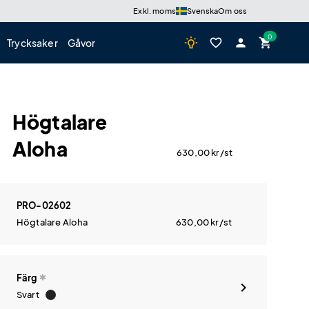
Exkl. moms
Svenska
Om oss
wb_incandescent
favorite_border
person
shopping_cart
Trycksaker
Gåvor
Högtalare
Aloha
630,00
kr
/st
PRO-02602
Högtalare Aloha
630,00
kr
/st
Färg
Svart