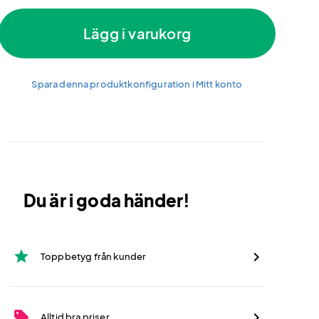
Lägg i varukorg
Spara denna produktkonfiguration i Mitt konto
Du är i goda händer!
star
Toppbetyg från kunder
sell
Alltid bra priser