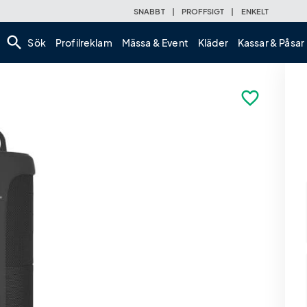
SNABBT
|
PROFFSIGT
|
ENKELT
search
Sök
Profilreklam
Mässa & Event
Kläder
Kassar & Påsar
favorite_border