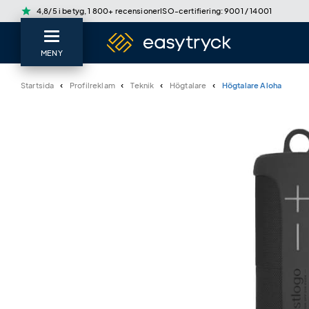
star
4,8/5 i betyg, 1 800+ recensioner
ISO-certifiering: 9001 / 14001
MENY
Startsida
Profilreklam
Teknik
Högtalare
Högtalare Aloha