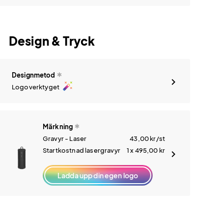
Design & Tryck
Designmetod
auto_fix_high
Logoverktyget
Märkning
Gravyr - Laser
43,00
kr
/st
Startkostnad lasergravyr
1 x 495,00
kr
Ladda upp din egen logo