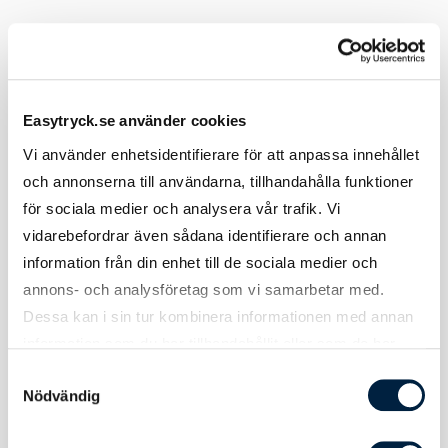
Tryckmetod(er)
Tampotryck eller lasergravyr
Tryckyta
45x25 mm
Graveringsyta
50x25 mm
Easytryck.se använder cookies
Vi använder enhetsidentifierare för att anpassa innehållet
Att tänka på
Vid tryck på svart produkt blir
och annonserna till användarna, tillhandahålla funktioner
tryckfärgerna något mörkare.
för sociala medier och analysera vår trafik. Vi
vidarebefordrar även sådana identifierare och annan
information från din enhet till de sociala medier och
annons- och analysföretag som vi samarbetar med.
Tekniskt
Dessa kan i sin tur kombinera informationen med annan
information som du har tillhandahållit eller som de har
samlat in när du har använt deras tjänster.
Samtyckesval
Batterikapacitet
4000 mAh
Nödvändig
Input 1
5V/1A