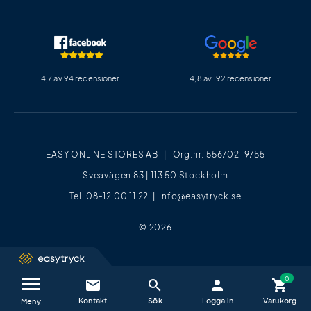
4,7 av 94 recensioner
4,8 av 192 recensioner
EASY ONLINE STORES AB | Org.nr. 556702-9755
Sveavägen 83 | 113 50 Stockholm
Tel. 08-12 00 11 22 |
info@easytryck.se
© 2026
email
search
person
shopping_cart
Kontakta oss / FAQ
close
Meny