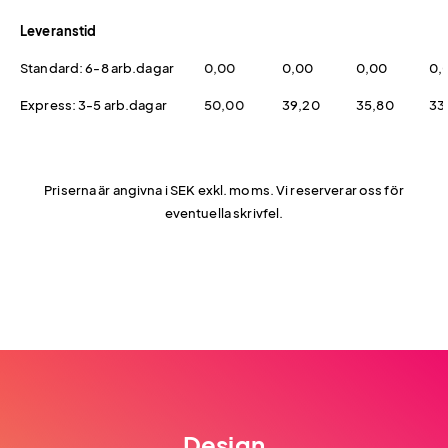
Leveranstid
Standard: 6-8 arb.dagar
0,00
0,00
0,00
0,
Express: 3-5 arb.dagar
50,00
39,20
35,80
33
Priserna är angivna i SEK exkl. moms. Vi reserverar oss för
eventuella skrivfel.
Design