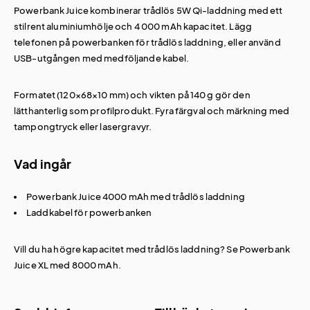
Powerbank Juice kombinerar trådlös 5W Qi-laddning med ett
stilrent aluminiumhölje och 4 000 mAh kapacitet. Lägg
telefonen på powerbanken för trådlös laddning, eller använd
USB-utgången med medföljande kabel.
Formatet (120×68×10 mm) och vikten på 140 g gör den
lätthanterlig som profilprodukt. Fyra färgval och märkning med
tampongtryck eller lasergravyr.
Vad ingår
Powerbank Juice 4000 mAh med trådlös laddning
Laddkabel för powerbanken
Vill du ha högre kapacitet med trådlös laddning? Se
Powerbank
Juice XL med 8000 mAh
.