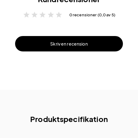
star
star
star
star
star
0 recensioner (0,0 av 5)
Skriv en recension
Produktspecifikation