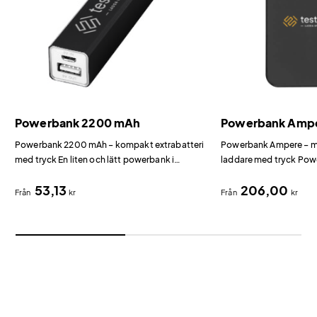
Powerbank 2200 mAh
Powerbank Amp
Powerbank 2200 mAh – kompakt extrabatteri
Powerbank Ampere – ma
med tryck En liten och lätt powerbank i
laddare med tryck Po
aluminium som ger en nödladdning till
kombinerar 15W trådlö
53,13
206,00
telefonen när det behövs som mest.
en magnetisk framsida 
Från
kr
Från
kr
telefonen.