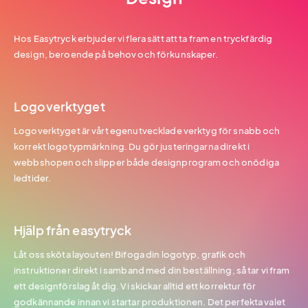
Hos Easytryck erbjuder vi flera sätt att ta fram en tryckfärdig
design, beroende på behov och förkunskaper.
Logoverktyget
Logoverktyget är vårt egenutvecklade verktyg för snabb och
korrekt logotypmärkning. Du gör justeringarna direkt i
webbshopen och slipper både designprogram och onödiga
ledtider.
Hjälp från easytryck
Låt oss sköta layouten! Bifoga din logotyp, grafik och
instruktioner direkt i samband med din beställning, så tar vi fram
ett designförslag åt dig. Vi skickar alltid ett korrektur för
godkännande innan vi startar produktionen. Det perfekta valet