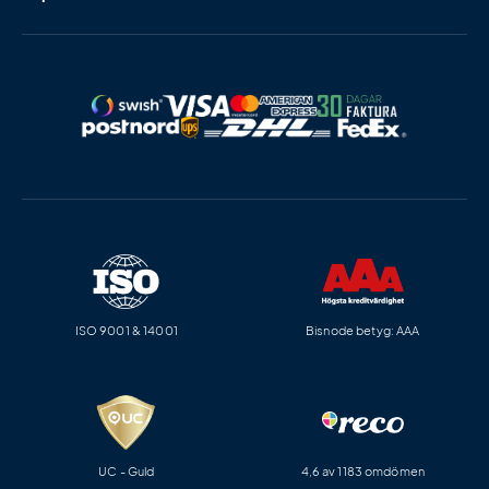
ISO 9001 & 14001
Bisnode betyg: AAA
UC - Guld
4,6 av 1183 omdömen