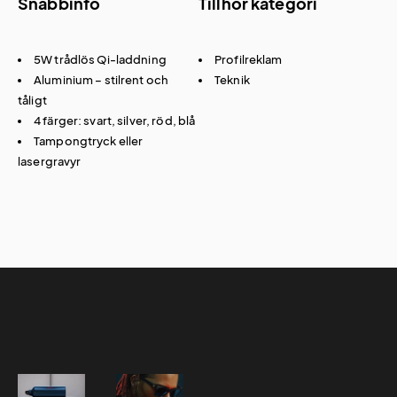
Snabbinfo
Tillhör kategori
5W trådlös Qi-laddning
Profilreklam
Aluminium – stilrent och
Teknik
tåligt
4 färger: svart, silver, röd, blå
Tampongtryck eller
lasergravyr