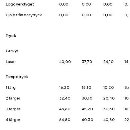
Logoverktyget
0,00
0,00
0,00
0,
Hjälp från easytryck
0,00
0,00
0,00
0,
Tryck
Gravyr
Laser
40,00
37,70
24,10
14,
Tampotryck
1 färg
16,20
15,10
10,20
5,
2 färger
32,40
30,10
20,40
10
3 färger
48,60
45,20
30,60
16
4 färger
64,80
60,30
40,80
22