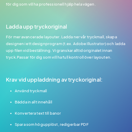
för dig som vill ha professionell hjälp hela vägen.
Ladda upp tryckoriginal
För mer avancerade layouter. Ladda ner vår tryckmall, skapa
designen i ett designprogram (t.ex. Adobe Illustrator) och ladda
upp filen vid beställning. Vi granskar alltid originalet innan
tryck.Passar för dig som vill ha full kontroll över layouten.
Krav vid uppladdning av tryckoriginal:
Använd tryckmall
Bädda in allt innehåll
Konvertera text till banor
Spara som högupplöst, redigerbar PDF