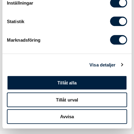
Inställningar
Output 1
5V/2A
Trådlös output
5W
Statistik
Marknadsföring
Certifikat / Garantier
Visa detaljer
Certifikat
Batteridirektiv, EMC, EMF, LVD, RoHS, UN38
Tillåt alla
Tillåt urval
Avvisa