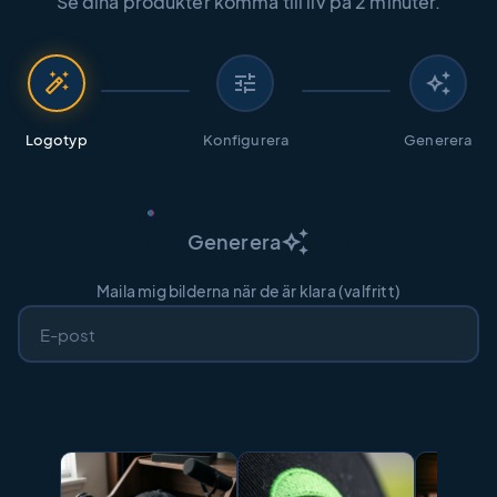
Se dina produkter komma till liv på 2 minuter.
auto_fix_high
tune
auto_awesome
Logotyp
Konfigurera
Generera
auto_awesome
Generera
Maila mig bilderna när de är klara (valfritt)