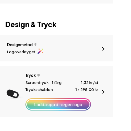
Design & Tryck
Designmetod
auto_fix_high
Logoverktyget
Tryck
Screentryck - 1 färg
1,32
kr
/st
Tryckschablon
1 x 295,00
kr
Ladda upp din egen logo