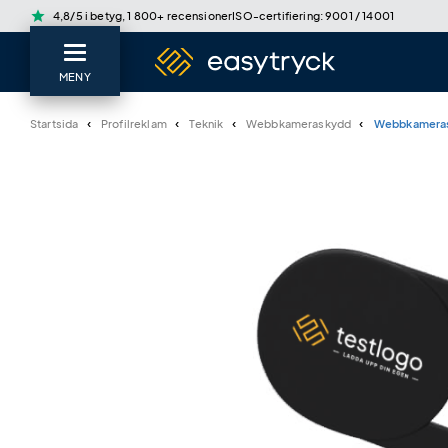
star
4,8/5 i betyg, 1 800+ recensioner
ISO-certifiering: 9001 / 14001
MENY
Startsida
Profilreklam
Teknik
Webbkameraskydd
Webbkameras