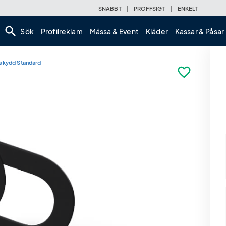
SNABBT
|
PROFFSIGT
|
ENKELT
search
Sök
Profilreklam
Mässa & Event
Kläder
Kassar & Påsar
kydd Standard
favorite_border