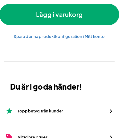
Lägg i varukorg
Spara denna produktkonfiguration i Mitt konto
Du är i goda händer!
star
Toppbetyg från kunder
sell
Alltid bra priser