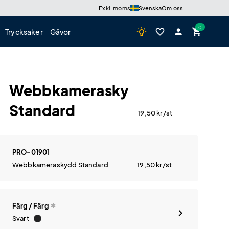
Exkl. moms
Svenska
Om oss
wb_incandescent
favorite_border
person
shopping_cart
Trycksaker
Gåvor
Webbkameraskydd
Standard
19,50
kr
/st
PRO-01901
Webbkameraskydd Standard
19,50
kr
/st
Färg / Färg
Svart