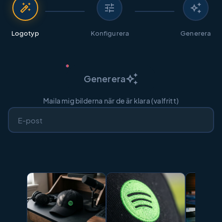
auto_fix_high
tune
auto_awesome
Logotyp
Konfigurera
Generera
auto_awesome
Generera
Maila mig bilderna när de är klara (valfritt)