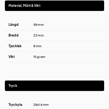
Material, Mått & Vikt
Längd
58 mm
Bredd
23 mm
Tjocklek
8 mm
Vikt
15 gram
Tryck
Tryckyta
28x14 mm