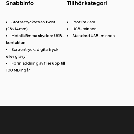
Snabbinfo
Tillhör kategori
Större tryckyta än Twist
Profilreklam
(28×14 mm)
USB-minnen
Metallklämma skyddar USB-
Standard USB-minnen
kontakten
Screentryck, digitaltryck
eller gravyr
Förinladdning av filer upp till
100 MB ingår