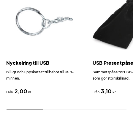
Nyckelring till USB
USB Presentpås
Billigt och uppskattat tillbehör till USB-
Sammetspåse för USB-m
minnen.
som gör stor skillnad.
2,00
3,10
Från
kr
Från
kr