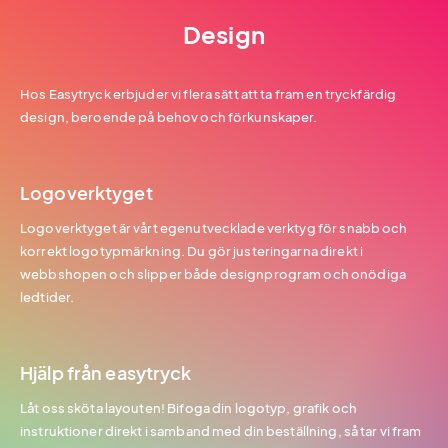
Design
Hos Easytryck erbjuder vi flera sätt att ta fram en tryckfärdig
design, beroende på behov och förkunskaper.
Logoverktyget
Logoverktyget är vårt egenutvecklade verktyg för snabb och
korrekt logotypmärkning. Du gör justeringarna direkt i
webbshopen och slipper både designprogram och onödiga
ledtider.
Hjälp från easytryck
Låt oss sköta layouten! Bifoga din logotyp, grafik och
instruktioner direkt i samband med din beställning, så tar vi fram