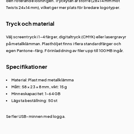
den roterande lösningen. Tryckytan är större (28×14 mm mot
Twists 24×14 mm), vilket ger mer plats för bredare logotyper.
Tryck och material
Välj screentryck i 1–4 färger, digitaltryck (CMYK) eller lasergravyr
på metallklämman. Plasthöljet finns i flera standardfärger och
egen Pantone-färg. Förinladdning av filer upp till 100 MB ingår.
Specifikationer
Material: Plast med metallklämma
Mått: 58 × 23 × 8 mm, vikt: 15 g
Minneskapacitet: 1–64 GB
Lägsta beställning: 50 st
Se fler
USB-minnen med logga
.