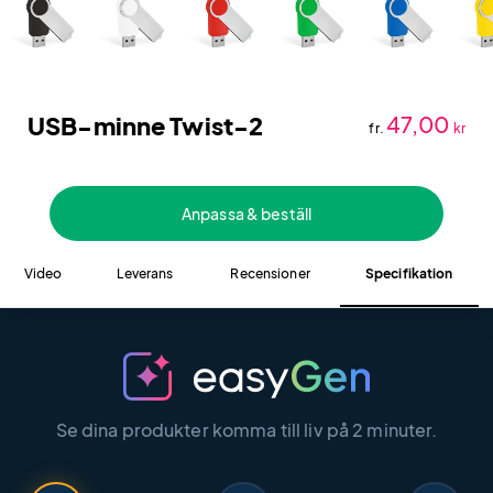
USB-minne Twist-2
47,00
fr.
kr
Anpassa & beställ
Video
Leverans
Recensioner
Specifikation
Se dina produkter komma till liv på 2 minuter.