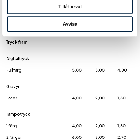
Tillåt urval
Logoverktyget
0,00
0,00
0,00
Hjälp från easytryck
0,00
0,00
0,00
Avvisa
Tryck fram
Digitaltryck
Fullfärg
5,00
5,00
4,00
Gravyr
Laser
4,00
2,00
1,80
Tampotryck
1 färg
4,00
2,00
1,80
2 färger
6,00
3,00
2,70