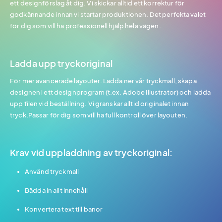
ett designförslag åt dig. Vi skickar alltid ett korrektur för
godkännande innan vi startar produktionen. Det perfekta valet
för dig som vill ha professionell hjälp hela vägen.
Ladda upp tryckoriginal
För mer avancerade layouter. Ladda ner vår tryckmall, skapa
designen i ett designprogram (t.ex. Adobe Illustrator) och ladda
upp filen vid beställning. Vi granskar alltid originalet innan
tryck.Passar för dig som vill ha full kontroll över layouten.
Krav vid uppladdning av tryckoriginal:
Använd tryckmall
Bädda in allt innehåll
Konvertera text till banor