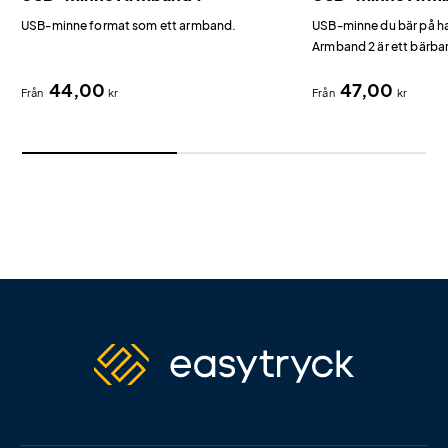
USB-minne format som ett armband.
USB-minne du bär på 
Armband 2 är ett bärba
ett armband i hudvänlig
44,00
47,00
Från
kr
Från
kr