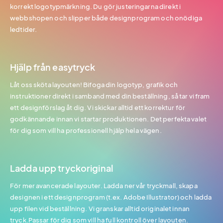
korrekt logotypmärkning. Du gör justeringarna direkt i
webbshopen och slipper både designprogram och onödiga
ledtider.
Hjälp från easytryck
Låt oss sköta layouten! Bifoga din logotyp, grafik och
instruktioner direkt i samband med din beställning, så tar vi fram
ett designförslag åt dig. Vi skickar alltid ett korrektur för
godkännande innan vi startar produktionen. Det perfekta valet
för dig som vill ha professionell hjälp hela vägen.
Ladda upp tryckoriginal
För mer avancerade layouter. Ladda ner vår tryckmall, skapa
designen i ett designprogram (t.ex. Adobe Illustrator) och ladda
upp filen vid beställning. Vi granskar alltid originalet innan
tryck.Passar för dig som vill ha full kontroll över layouten.