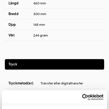
Längd
460 mm
Bredd
300 mm
Djup
145 mm
Vikt
244 gram
Tryck
Tryckmetod(er)
Transfer eller digitaltransfer
Tryckyta överst
200x50 mm
Tryckyta
100x200 mm