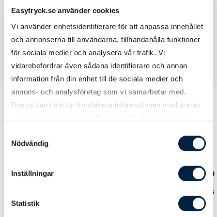
nederst
Easytryck.se använder cookies
Vi använder enhetsidentifierare för att anpassa innehållet
och annonserna till användarna, tillhandahålla funktioner
för sociala medier och analysera vår trafik. Vi
vidarebefordrar även sådana identifierare och annan
information från din enhet till de sociala medier och
annons- och analysföretag som vi samarbetar med.
Dessa kan i sin tur kombinera informationen med annan
information som du har tillhandahållit eller som de har
Prislista
samlat in när du har använt deras tjänster.
Samtyckesval
Nödvändig
Inställningar
Antal
10
25
50
10
Pris kr / st
243,00
194,00
189,00
18
Statistik