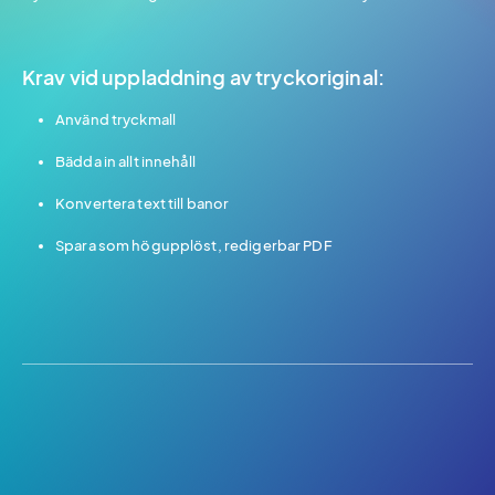
Krav vid uppladdning av tryckoriginal:
Använd tryckmall
Bädda in allt innehåll
Konvertera text till banor
Spara som högupplöst, redigerbar PDF