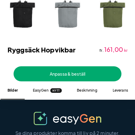
Ryggsäck Hopvikbar
161,00
fr.
kr
Anpassa & beställ
Bilder
EasyGen
Beskrivning
Leverans
NYTT
Se dina produkter komma till liv på 2 minuter.