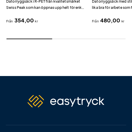
Datorryggsäck i R-PET från kvalitetsmärket
Datorryggsäck med sti
Swiss Peak som kan öppnas upp helt för enkel
lika bra för arbete som f
åtkomst av dina saker.
354,00
480,00
Från
kr
Från
kr