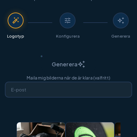
auto_fix_high
tune
auto_awesome
Logotyp
Konfigurera
Generera
auto_awesome
Generera
Maila mig bilderna när de är klara (valfritt)