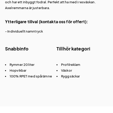
och har ett inbyggt fodral. Perfekt att ha med i resväskan.
Axelremmarna är justerbara.
Ytterligare tillval (kontakta oss för offert):
- Individuellt namntryck
Snabbinfo
Tillhör kategori
Rymmer 20 liter
Profilreklam
Hopvikbar
Väskor
100% RPET med spårämne
Ryggsäckar