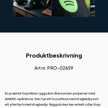
Produktbeskrivning
Art nr. PRO-02659
En praktisk hopvikbar ryggsäck i återvunnen polyester med
AWARE-spårämne. Den har ett huvudfack med dragkedja och
ett ytterfack med dragkedja. Ryggsäcken kan enkelt rullas ihop