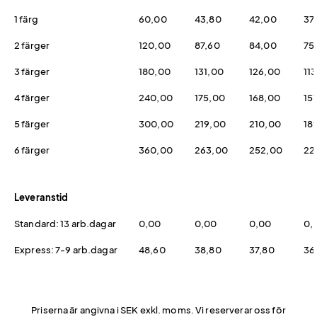
1 färg
60,00
43,80
42,00
37
2 färger
120,00
87,60
84,00
75
3 färger
180,00
131,00
126,00
11
4 färger
240,00
175,00
168,00
15
5 färger
300,00
219,00
210,00
18
6 färger
360,00
263,00
252,00
22
Leveranstid
Standard: 13 arb.dagar
0,00
0,00
0,00
0,
Express: 7-9 arb.dagar
48,60
38,80
37,80
36
Priserna är angivna i SEK exkl. moms. Vi reserverar oss för