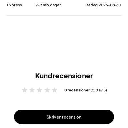
Express
7-9 arb.dagar
Fredag 2026-08-21
Kundrecensioner
star
star
star
star
star
0 recensioner (0,0 av 5)
Skriv en recension