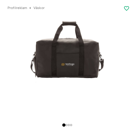
favorite_border
Profilreklam
Väskor