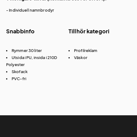
- Individuell namnbrodyr
Snabbinfo
Tillhör kategori
Rymmer 30 liter
Profilreklam
Utsida i PU, insida i 210D
Väskor
Polyester
Skofack
PVC-fri