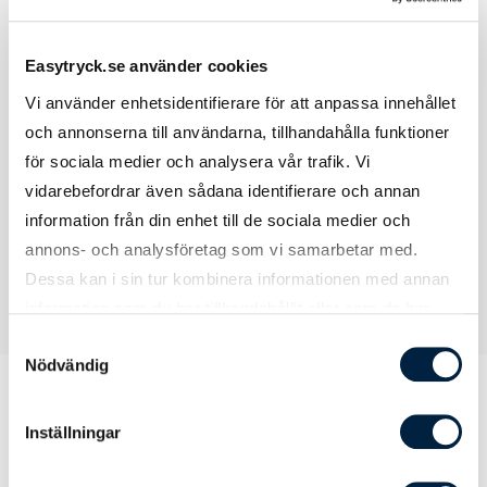
Brodyryta
Bak: 100x75 mm. Sida: 80x80 mm
Easytryck.se använder cookies
Tryckyta
120x100 mm
framsida
Vi använder enhetsidentifierare för att anpassa innehållet
och annonserna till användarna, tillhandahålla funktioner
Tryckyta
120x120 mm
för sociala medier och analysera vår trafik. Vi
baksida
vidarebefordrar även sådana identifierare och annan
information från din enhet till de sociala medier och
annons- och analysföretag som vi samarbetar med.
Dessa kan i sin tur kombinera informationen med annan
information som du har tillhandahållit eller som de har
samlat in när du har använt deras tjänster.
Samtyckesval
Nödvändig
Inställningar
Prislista