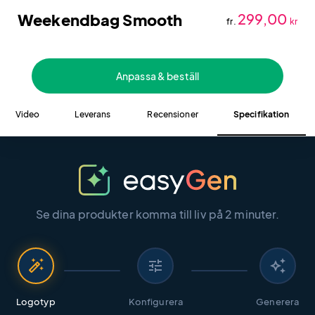
Weekendbag Smooth
299,00
fr.
kr
Anpassa & beställ
Video
Leverans
Recensioner
Specifikation
Se dina produkter komma till liv på 2 minuter.
auto_fix_high
tune
auto_awesome
Logotyp
Konfigurera
Generera