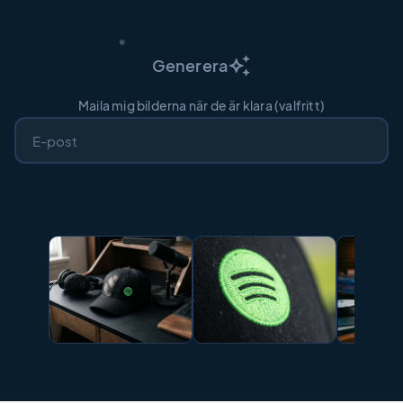
auto_awesome
Generera
Maila mig bilderna när de är klara (valfritt)