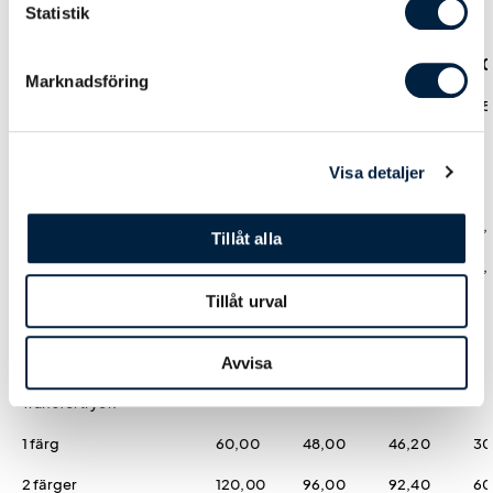
Statistik
Antal
5
10
25
50
Marknadsföring
Pris kr / st
518,00
414,00
384,00
35
Visa detaljer
Designmetod
Logoverktyget
0,00
0,00
0,00
0,
Tillåt alla
Hjälp från easytryck
0,00
0,00
0,00
0,
Tillåt urval
Tryck fram
Avvisa
Transfertryck
1 färg
60,00
48,00
46,20
30
2 färger
120,00
96,00
92,40
60