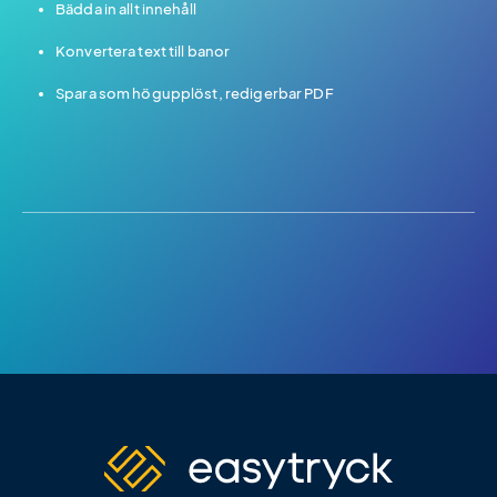
Bädda in allt innehåll
Konvertera text till banor
Spara som högupplöst, redigerbar PDF