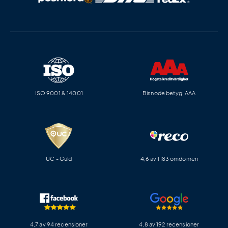
ISO 9001 & 14001
Bisnode betyg: AAA
UC - Guld
4,6 av 1183 omdömen
4,7 av 94 recensioner
4,8 av 192 recensioner