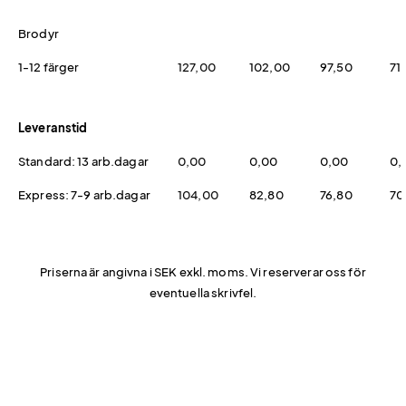
Brodyr
1-12 färger
127,00
102,00
97,50
71
Leveranstid
Standard: 13 arb.dagar
0,00
0,00
0,00
0,
Express: 7-9 arb.dagar
104,00
82,80
76,80
70
Priserna är angivna i SEK exkl. moms. Vi reserverar oss för
eventuella skrivfel.