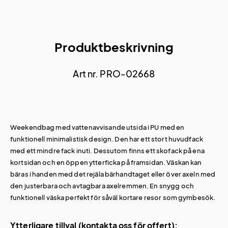
Produktbeskrivning
Art nr. PRO-02668
Weekendbag med vattenavvisande utsida i PU med en
funktionell minimalistisk design. Den har ett stort huvudfack
med ett mindre fack inuti. Dessutom finns ett skofack på ena
kortsidan och en öppen ytterficka på framsidan. Väskan kan
bäras i handen med det rejäla bärhandtaget eller över axeln med
den justerbara och avtagbara axelremmen. En snygg och
funktionell väska perfekt för såväl kortare resor som gymbesök.
Ytterligare tillval (kontakta oss för offert):