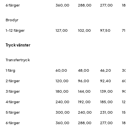
6 färger
360,00
288,00
277,00
18
Brodyr
1-12 färger
127,00
102,00
97,50
71
Tryck vänster
Transfertryck
1 färg
60,00
48,00
46,20
30
2 färger
120,00
96,00
92,40
60
3 färger
180,00
144,00
139,00
90
4 färger
240,00
192,00
185,00
12
5 färger
300,00
240,00
231,00
15
6 färger
360,00
288,00
277,00
18