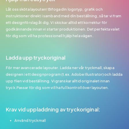
Låt oss sköta layouten! Bifoga din logotyp, grafik och
instruktioner direkt i samband med din beställning, så tar vi fram
ett designförslag åt dig. Vi skickar alltid ett korrektur för
godkännande innan vi startar produktionen. Det perfekta valet
för dig som vill ha professionell hjälp hela vägen.
Ladda upp tryckoriginal
För mer avancerade layouter. Ladda ner vår tryckmall, skapa
designen i ett designprogram (t.ex. Adobe Illustrator) och ladda
upp filen vid beställning. Vi granskar alltid originalet innan
tryck.Passar för dig som vill ha full kontroll över layouten.
Krav vid uppladdning av tryckoriginal:
Använd tryckmall