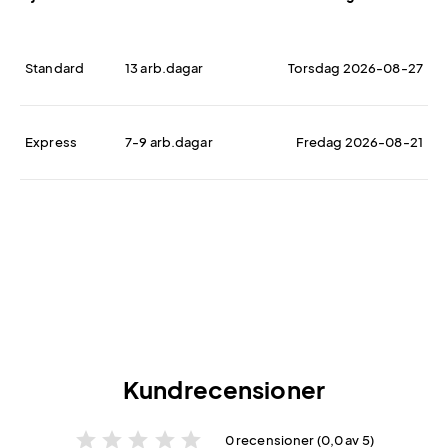
Standard
13 arb.dagar
Torsdag 2026-08-27
Express
7-9 arb.dagar
Fredag 2026-08-21
Kundrecensioner
star
star
star
star
star
0 recensioner (0,0 av 5)