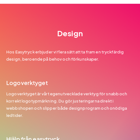
Design
Hos Easytryck erbjuder vi flera sätt att ta fram en tryckfärdig
design, beroende på behov och förkunskaper.
Logoverktyget
Logoverktyget är vårt egenutvecklade verktyg för snabb och
korrekt logotypmärkning. Du gör justeringarna direkt i
webbshopen och slipper både designprogram och onödiga
ledtider.
Hjälp från easytryck